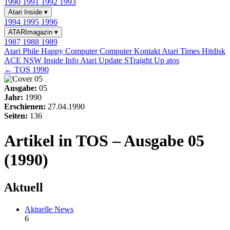
1990
1991
1992
1993
Atari Inside
▾
1994
1995
1996
ATARImagazin
▾
1987
1988
1989
Atari Phile
Happy Computer
Computer Kontakt
Atari Times
Hitdisk
ACE NSW Inside Info
Atari Update
STraight Up
atos
← TOS 1990
Ausgabe:
05
Jahr:
1990
Erschienen:
27.04.1990
Seiten:
136
Artikel in TOS – Ausgabe 05
(1990)
Aktuell
Aktuelle News
6