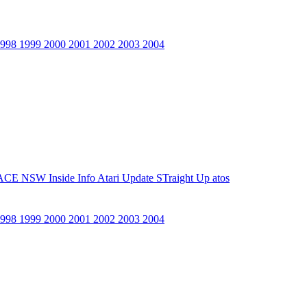
1998
1999
2000
2001
2002
2003
2004
ACE NSW Inside Info
Atari Update
STraight Up
atos
1998
1999
2000
2001
2002
2003
2004