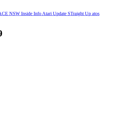
ACE NSW Inside Info
Atari Update
STraight Up
atos
9