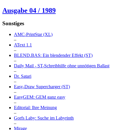
Ausgabe 04 / 1989
Sonstiges
AMC-PrintStar (XL)
–
AText 1.1
–
BLEND.BAS: Ein blendender Effekt (ST)
–
Daily Mail - ST-Schreibhilfe ohne unnötigen Ballast
–
Dr. Satari
–
Easy-Draw Supercharger (ST)
–
EasyGEM: GEM ganz easy
–
Editorial: Ihre Meinung
–
Gorfs Laby: Suche im Labyrinth
–
Mirage