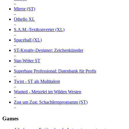
–
Mirror (ST)
–
Othello XL
–
S.A.M.-Textkonverter (XL)
–
Spaceball (XL)
–
ST-Kreativ-Designer: Zeichenkünstler
–
Star-Writer ST
–
Superbase Professional: Datenbank für Profis
–
Twist - ST als Multitalent
–
Wanted - Metzelei im Wilden Westen
–
Zug um Zug: Schachlernprogramm (ST)
–
Games