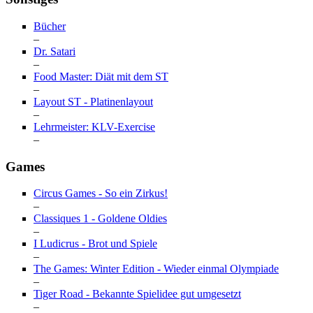
Bücher
–
Dr. Satari
–
Food Master: Diät mit dem ST
–
Layout ST - Platinenlayout
–
Lehrmeister: KLV-Exercise
–
Games
Circus Games - So ein Zirkus!
–
Classiques 1 - Goldene Oldies
–
I Ludicrus - Brot und Spiele
–
The Games: Winter Edition - Wieder einmal Olympiade
–
Tiger Road - Bekannte Spielidee gut umgesetzt
–