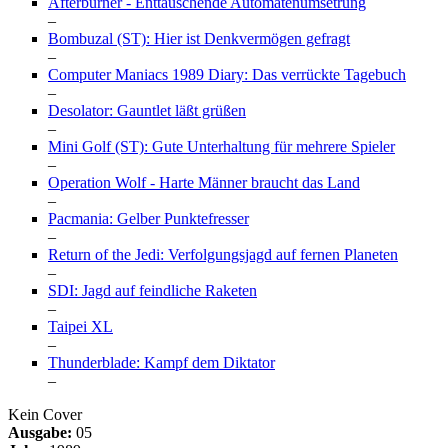
Afterburner - Enttäuschende Automatenumsetrung
–
Bombuzal (ST): Hier ist Denkvermögen gefragt
–
Computer Maniacs 1989 Diary: Das verrückte Tagebuch
–
Desolator: Gauntlet läßt grüßen
–
Mini Golf (ST): Gute Unterhaltung für mehrere Spieler
–
Operation Wolf - Harte Männer braucht das Land
–
Pacmania: Gelber Punktefresser
–
Return of the Jedi: Verfolgungsjagd auf fernen Planeten
–
SDI: Jagd auf feindliche Raketen
–
Taipei XL
–
Thunderblade: Kampf dem Diktator
–
Kein Cover
Ausgabe:
05