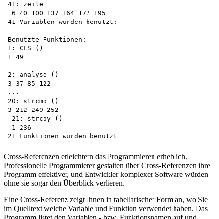
41: zeile

 6 40 100 137 164 177 195

41 Variablen wurden benutzt: 

Benutzte Funktionen:

1: CLS ()

1 49

2: analyse ()

3 37 85 122

...

20: strcmp ()

3 212 249 252

 21: strcpy ()

 1 236

Cross-Referenzen erleichtern das Programmieren erheblich.
Professionelle Programmierer gestalten über Cross-Referenzen ihre
Programm effektiver, und Entwickler komplexer Software würden
ohne sie sogar den Überblick verlieren.
Eine Cross-Referenz zeigt Ihnen in tabellarischer Form an, wo Sie
im Quelltext welche Variable und Funktion verwendet haben. Das
Programm listet den Variablen - bzw. Funktionsnamen auf und