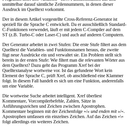
unmittelbar darauf sämtliche Zeilennummern, in denen dieser
Ausdruck im Quelltext vorkommt.
Der in diesem Artikel vorgestellte Cross-Referenz-Generator ist
speziell für die Sprache C entwickelt. Da er ausschließlich Standard-
C-Funktionen verwendet, läuft er mit jedem C-Compiler auf dem
ST (z.B. Turbo-C oder Laser-C) und auch auf anderen Computern.
Der Generator arbeitet in zwei Stufen: Die erste Stufe filtert aus dem
Quelltext die Variablen- und Funktionsnamen heraus, die zweite
fügt neue Ausdrücke ein und verwaltet sie. Ein Problem stellt sich
bereits in der ersten Stufe: Wie filtert man die relevanten Wörter aus
dem Quelltext? Dazu geht das Programm Xref bei der
Quelltextanalyse wortweise vor. Ist das gefundene Wort kein
Element der Sprache C, prüft Xref, ob anschließend eine Klammer
folgt. In diesem Fall handelt es sich um eine Funktion, anderenfalls
um eine Variable.
Die wortweise Suche arbeitet intelligent. Xref überliest
Kommentare, Vorcompilerbefehle, Zahlen, Sätze in
Anführungszeichen und Zeichen zwischen Apostrophen.
Kommentare beginnen mit der Zeichenfolge »/
« und enden mit »
/«.
Apostrophen umfassen ein einzelnes Zeichen. Auf das Zeichen »\«
folgt allerdings ein weiteres Zeichen.