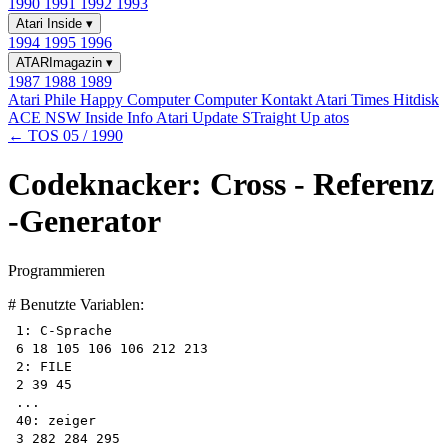
1990
1991
1992
1993
Atari Inside
▾
1994
1995
1996
ATARImagazin
▾
1987
1988
1989
Atari Phile
Happy Computer
Computer Kontakt
Atari Times
Hitdisk
ACE NSW Inside Info
Atari Update
STraight Up
atos
← TOS 05 / 1990
Codeknacker: Cross - Referenz
-Generator
Programmieren
# Benutzte Variablen:
1: C-Sprache 

6 18 105 106 106 212 213 

2: FILE

2 39 45

...

40: zeiger

3 282 284 295 
