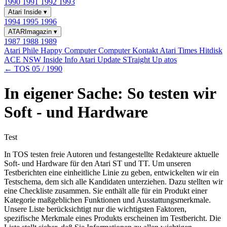
1990
1991
1992
1993
Atari Inside
▾
1994
1995
1996
ATARImagazin
▾
1987
1988
1989
Atari Phile
Happy Computer
Computer Kontakt
Atari Times
Hitdisk
ACE NSW Inside Info
Atari Update
STraight Up
atos
← TOS 05 / 1990
In eigener Sache: So testen wir
Soft - und Hardware
Test
In TOS testen freie Autoren und festangestellte Redakteure aktuelle
Soft- und Hardware für den Atari ST und TT. Um unseren
Testberichten eine einheitliche Linie zu geben, entwickelten wir ein
Testschema, dem sich alle Kandidaten unterziehen. Dazu stellten wir
eine Checkliste zusammen. Sie enthält alle für ein Produkt einer
Kategorie maßgeblichen Funktionen und Ausstattungsmerkmale.
Unsere Liste berücksichtigt nur die wichtigsten Faktoren,
spezifische Merkmale eines Produkts erscheinen im Testbericht. Die