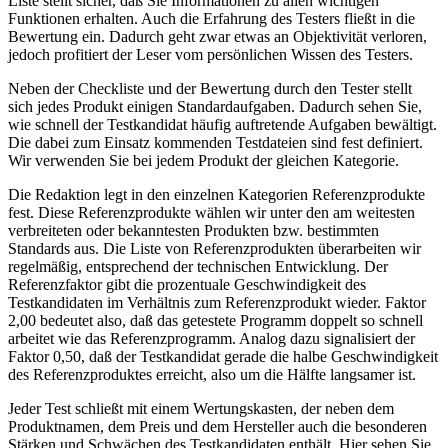
Liste stellt sicher, daß Sie Informationen zu allen wichtigen
Funktionen erhalten. Auch die Erfahrung des Testers fließt in die
Bewertung ein. Dadurch geht zwar etwas an Objektivität verloren,
jedoch profitiert der Leser vom persönlichen Wissen des Testers.
Neben der Checkliste und der Bewertung durch den Tester stellt
sich jedes Produkt einigen Standardaufgaben. Dadurch sehen Sie,
wie schnell der Testkandidat häufig auftretende Aufgaben bewältigt.
Die dabei zum Einsatz kommenden Testdateien sind fest definiert.
Wir verwenden Sie bei jedem Produkt der gleichen Kategorie.
Die Redaktion legt in den einzelnen Kategorien Referenzprodukte
fest. Diese Referenzprodukte wählen wir unter den am weitesten
verbreiteten oder bekanntesten Produkten bzw. bestimmten
Standards aus. Die Liste von Referenzprodukten überarbeiten wir
regelmäßig, entsprechend der technischen Entwicklung. Der
Referenzfaktor gibt die prozentuale Geschwindigkeit des
Testkandidaten im Verhältnis zum Referenzprodukt wieder. Faktor
2,00 bedeutet also, daß das getestete Programm doppelt so schnell
arbeitet wie das Referenzprogramm. Analog dazu signalisiert der
Faktor 0,50, daß der Testkandidat gerade die halbe Geschwindigkeit
des Referenzproduktes erreicht, also um die Hälfte langsamer ist.
Jeder Test schließt mit einem Wertungskasten, der neben dem
Produktnamen, dem Preis und dem Hersteller auch die besonderen
Stärken und Schwächen des Testkandidaten enthält. Hier sehen Sie