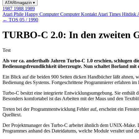
ATARImagazin
▾
1987
1988
1989
Atari Phile
Happy Computer
Computer Kontakt
Atari Times
Hitdisk
← TOS 05 / 1990
TURBO-C 2.0: In den zweiten 
Test
Als vor ca. anderthalb Jahren Turbo-C 1.0 erschien, schlugen d
Bedienungsfreundlichkeit überzeugte. Nun schaltet Borland mit 
Ein Blick auf die beiden 900 Seiten dicken Handbücher läßt ahnen, wel
Bedienung des Systems. Fortgeschrittene Programmierer erfahren im R
Turbo-C besitzt eine integrierte Entwicklungsumgebung. Sie enthält d
Besonders komfortabel ist das Arbeiten mit der Maus und den Textbl
Treten bei der Programmentwicklung Fehler auf, erscheint ein Fenste
Quelltext.
Der Projektmanager des Turbo-C arbeitet ähnlich dem UNIX-Make. D
Programmes anhand des Dateidatums, welche Module veraltet und des