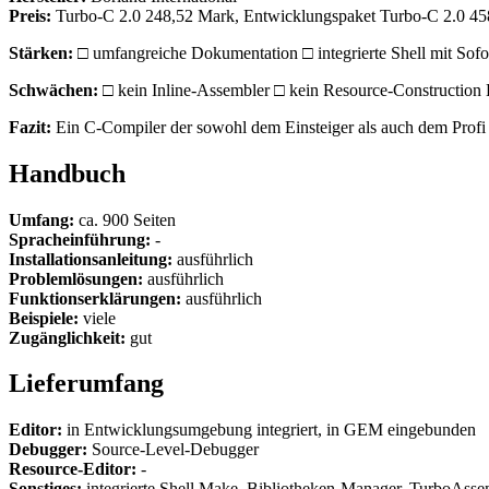
Preis:
Turbo-C 2.0 248,52 Mark, Entwicklungspaket Turbo-C 2.0 4
Stärken:
□ umfangreiche Dokumentation □ integrierte Shell mit Sof
Schwächen:
□ kein Inline-Assembler □ kein Resource-Construction 
Fazit:
Ein C-Compiler der sowohl dem Einsteiger als auch dem Profi
Handbuch
Umfang:
ca. 900 Seiten
Spracheinführung:
-
Installationsanleitung:
ausführlich
Problemlösungen:
ausführlich
Funktionserklärungen:
ausführlich
Beispiele:
viele
Zugänglichkeit:
gut
Lieferumfang
Editor:
in Entwicklungsumgebung integriert, in GEM eingebunden
Debugger:
Source-Level-Debugger
Resource-Editor:
-
Sonstiges:
integrierte Shell Make, Bibliotheken-Manager, TurboAsse