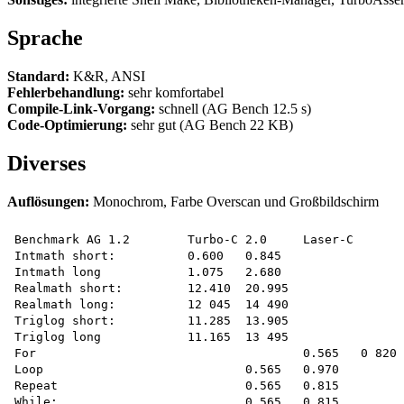
Sprache
Standard:
K&R, ANSI
Fehlerbehandlung:
sehr komfortabel
Compile-Link-Vorgang:
schnell (AG Bench 12.5 s)
Code-Optimierung:
sehr gut (AG Bench 22 KB)
Diverses
Auflösungen:
Monochrom, Farbe Overscan und Großbildschirm
Benchmark AG 1.2	Turbo-C 2.0	Laser-C

Intmath short:		0.600	0.845

Intmath long		1.075	2.680

Realmath short:		12.410	20.995

Realmath long:		12 045	14 490

Triglog short:		11.285	13.905

Triglog long		11.165	13 495

For					0.565	0 820

Loop				0.565	0.970

Repeat				0.565	0.815

While:				0.565	0.815
