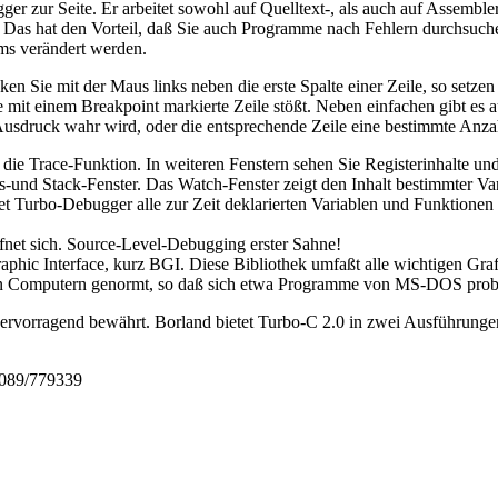
er zur Seite. Er arbeitet sowohl auf Quelltext-, als auch auf Assemb
. Das hat den Vorteil, daß Sie auch Programme nach Fehlern durchsuc
ems verändert werden.
cken Sie mit der Maus links neben die erste Spalte einer Zeile, so setz
e mit einem Breakpoint markierte Zeile stößt. Neben einfachen gibt es
 Ausdruck wahr wird, oder die entsprechende Zeile eine bestimmte Anzah
 die Trace-Funktion. In weiteren Fenstern sehen Sie Registerinhalte un
und Stack-Fenster. Das Watch-Fenster zeigt den Inhalt bestimmter Var
tet Turbo-Debugger alle zur Zeit deklarierten Variablen und Funktionen 
fnet sich. Source-Level-Debugging erster Sahne!
aphic Interface, kurz BGI. Diese Bibliothek umfaßt alle wichtigen Gra
len Computern genormt, so daß sich etwa Programme von MS-DOS proble
ervorragend bewährt. Borland bietet Turbo-C 2.0 in zwei Ausführungen
 089/779339