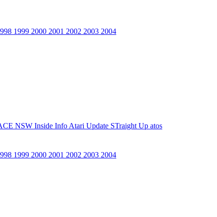
1998
1999
2000
2001
2002
2003
2004
ACE NSW Inside Info
Atari Update
STraight Up
atos
1998
1999
2000
2001
2002
2003
2004