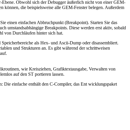
ler-Ebene. Obwohl sich der Debugger äußerlich nicht von einer GEM-
hen können, die beispielsweise alle GEM-Fenster belegen. Außerdem
en Sie einen einfachen Abbruchpunkt (Breakpoint). Starten Sie das
 auch umstandsabhängige Breakpoints. Diese werden erst aktiv, sobald
l von Durchläufen hinter sich hat.
d Speicherbereiche als Hex- und Ascii-Dump oder disassembliert.
iablen und Strukturen an. Es gibt während der schrittweisen
auf.
fikroutinen, wie Kreisziehen, Grafiktextausgabe, Verwalten von
mlos auf den ST portieren lassen.
: Die einfache enthält den C-Compiler, das Ent wicklungspaket