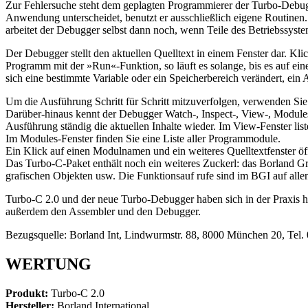
Zur Fehlersuche steht dem geplagten Programmierer der Turbo-Debugg
Anwendung unterscheidet, benutzt er ausschließlich eigene Routinen
arbeitet der Debugger selbst dann noch, wenn Teile des Betriebssyst
Der Debugger stellt den aktuellen Quelltext in einem Fenster dar. Kli
Programm mit der »Run«-Funktion, so läuft es solange, bis es auf ein
sich eine bestimmte Variable oder ein Speicherbereich verändert, ein
Um die Ausführung Schritt für Schritt mitzuverfolgen, verwenden Sie
Darüber-hinaus kennt der Debugger Watch-, Inspect-, View-, Modules-
Ausführung ständig die aktuellen Inhalte wieder. Im View-Fenster lis
Im Modules-Fenster finden Sie eine Liste aller Programmodule.
Ein Klick auf einen Modulnamen und ein weiteres Quelltextfenster öf
Das Turbo-C-Paket enthält noch ein weiteres Zuckerl: das Borland Gr
grafischen Objekten usw. Die Funktionsauf rufe sind im BGI auf al
Turbo-C 2.0 und der neue Turbo-Debugger haben sich in der Praxis h
außerdem den Assembler und den Debugger.
Bezugsquelle: Borland Int, Lindwurmstr. 88, 8000 München 20, Tel.
WERTUNG
Produkt:
Turbo-C 2.0
Hersteller:
Borland International