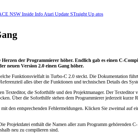
ACE NSW Inside Info
Atari Update
STraight Up
atos
Gang
ie Herzen der Programmierer höher. Endlich gab es einen C-Compil
der neuen Version 2.0 einen Gang höher.
che Funktionsvielfalt in Turbo-C 2.0 steckt. Die Dokumentation führt d
eferenzteil alles über die Funktionen und technischen Details des Sys
en Texteditor, die Soforthilfe und den Projektmanager. Der Texteditor
öcken. Über die Soforthilfe stehen dem Programmierer jederzeit kurze
r mit den entsprechenden Fehlermeldungen. Klicken Sie zweimal auf eine
ie Projektdatei enthält die Namen aller zum Programm gehörenden C
halb neu zu compilieren sind.