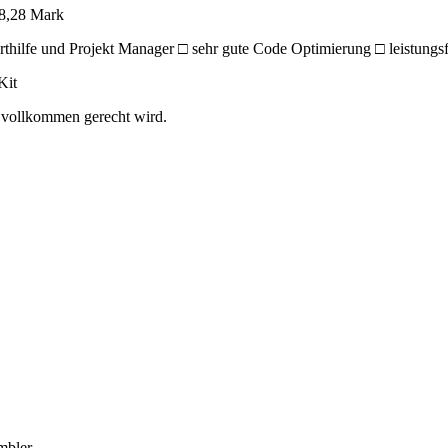
58,28 Mark
orthilfe und Projekt Manager □ sehr gute Code Optimierung □ leistun
Kit
 vollkommen gerecht wird.
mbler