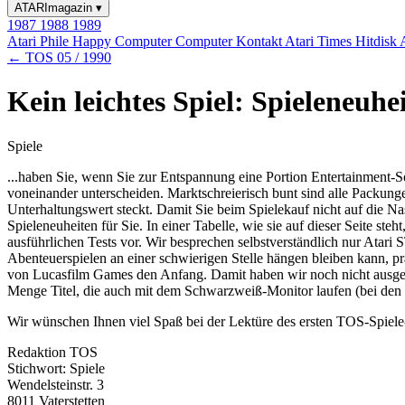
ATARImagazin
▾
1987
1988
1989
Atari Phile
Happy Computer
Computer Kontakt
Atari Times
Hitdisk
← TOS 05 / 1990
Kein leichtes Spiel: Spieleneuh
Spiele
...haben Sie, wenn Sie zur Entspannung eine Portion Entertainment-S
voneinander unterscheiden. Marktschreierisch bunt sind alle Packunge
Unterhaltungswert steckt. Damit Sie beim Spielekauf nicht auf die N
Spieleneuheiten für Sie. In einer Tabelle, wie sie auf dieser Seite st
ausführlichen Tests vor. Wir besprechen selbstverständlich nur Atari
Abenteuerspielen an einer schwierigen Stelle hängen bleiben kann, p
von Lucasfilm Games den Anfang. Damit haben wir noch nicht ausgesp
Menge Titel, die auch mit dem Schwarzweiß-Monitor laufen (bei den 
Wir wünschen Ihnen viel Spaß bei der Lektüre des ersten TOS-Spiele-T
Redaktion TOS
Stichwort: Spiele
Wendelsteinstr. 3
8011 Vaterstetten