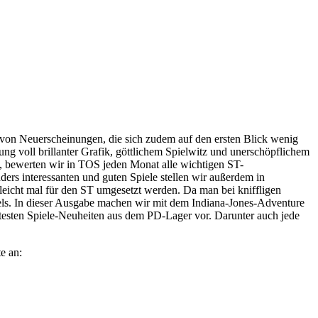
l von Neuerscheinungen, die sich zudem auf den ersten Blick wenig
ng voll brillanter Grafik, göttlichem Spielwitz und unerschöpflichem
), bewerten wir in TOS jeden Monat alle wichtigen ST-
nders interessanten und guten Spiele stellen wir außerdem in
lleicht mal für den ST umgesetzt werden. Da man bei kniffligen
iels. In dieser Ausgabe machen wir mit dem Indiana-Jones-Adventure
testen Spiele-Neuheiten aus dem PD-Lager vor. Darunter auch jede
e an: