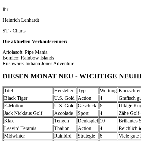
Ihr
Heinrich Lenhardt
ST - Charts
Die aktuellen Verkaufsrenner:
Ariolasoft: Pipe Mania
Bomico: Rainbow Islands
Rushware: Indiana Jones Adventure
DIESEN MONAT NEU - WICHTIGE NEUHE
Titel
Hersteller
Typ
Wertung
Kurzschre
Black Tiger
U.S. Gold
Action
4
Grafisch g
E-Motion
U.S. Gold
Geschick
6
Ulkige Kug
Jack Nicklaus Golf
Accolade
Sport
4
Zähe Golf
Klax
Tengen
Denkspiel
10
Brillantes 
Leavin’ Teramis
Thalion
Action
4
Reichlich 
Midwinter
Rainbird
Strategie
6
Viele gute 