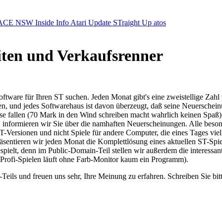
ACE NSW Inside Info
Atari Update
STraight Up
atos
eiten und Verkaufsrenner
oftware für Ihren ST suchen. Jeden Monat gibt's eine zweistellige Zah
n, und jedes Softwarehaus ist davon überzeugt, daß seine Neuerscheinu
ase fallen (70 Mark in den Wind schreiben macht wahrlich keinen Spaß
eht, informieren wir Sie über die namhaften Neuerscheinungen. Alle beso
 ST-Versionen und nicht Spiele für andere Computer, die eines Tages vie
räsentieren wir jeden Monat die Komplettlösung eines aktuellen ST-Sp
ielt, denn im Public-Domain-Teil stellen wir außerdem die interessan
Profi-Spielen läuft ohne Farb-Monitor kaum ein Programm).
eils und freuen uns sehr, Ihre Meinung zu erfahren. Schreiben Sie bitt