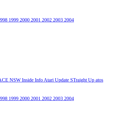
1998
1999
2000
2001
2002
2003
2004
ACE NSW Inside Info
Atari Update
STraight Up
atos
1998
1999
2000
2001
2002
2003
2004