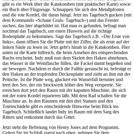
gibt es ein Werk über die Katakomben (mit praktischer Karte) sowie
ein Buch über Flugzeuge. Schnappen Sie sich den Metallpfosten
und die rote Kordel, die daran hängt. Jetzt ins Tagebuch gucken (mit
dem Kommando »Schaue Grals- Tagebuch«) und das Fenster
suchen, das hier abgebildet ist. Hat man es gefunden, befragt man
nochmal das Tagebuch, um einen Hinweis auf die richtige
Bodenplatte zu bekommen. Sagt das Tagebuch z.B. »Die Erste von
links«, dann öffnen Sie die Platte mit der Ziffer, die als erste auf der
linken Säule zu lesen ist. Jetzt geht's hinab in die Katakomben. Hier
unten ist die Karte hilfreich, die beim Ansehen des entsprechenden
Buchs erscheint. Indy muß nun dem Skelett den Haken abnehmen,
das Wasser in die Weinflasche füllen, die Fackel damit begießen und
sie bewegen. Nachdem er durch die Falltür gerauscht ist, befestigt er
den Haken an der tropfenden Deckenplatte und zieht an ihm mit der
Peitsche. Ist die Platte weg, gluckert ein Wasserfall herunter und
leert den See, der ein Stockwerk höher den Weg versperrte. Sie
erreichen dort jetzt den Raum mit der kaputten Maschine, die sich
mit der roten Kordel reparieren läßt. Mit dem Rad schalten Sie die
Maschine an. In den Räumen mit den drei Statuen und den
Totenschädeln gibt es entscheidende Hinweise beim Blick ins
Tagebuch. Schließlich landet Indy im Raum mit dem Sarg des
Ritters und entkommt durch das Gitter.
Jetzt steht die Befreiung von Henry Jones auf dem Programm.
Gehen Sie im Schloß zuerst nach oben, nehmen Sie dem