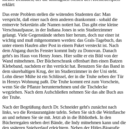
erklärt:
Das erste Problem stellen die wütenden Studenten dar: Man
verspricht, daß einer nach dem anderen drankommt - sobald die
entnervte Sekretärin alle Namen notiert hat. Das gibt eine kleine
Verschnaufpause, in der Indiana Jones in sein Studierzimmer
gelangt. Viele Gegenstände stehen hier herum, doch nur einer ist
wichtig und muß mitgenommen werden: das Grals-Tagebuch, das
unter einem Haufen alter Post in einem Paket versteckt ist. Nach
dem Abgang durchs Fenster kommt Indy zu Donovan. Danach
geht's ins Haus von Henry Jones. Hier sollte er ein Bild von der
Wand mitnehmen. Der Bücherschrank offenbart ihm einen Batzen
Klebeband, nachdem er ihn verrückt hat. Benutzen Sie das Band in
dem säurehaltigen Krug, der im Studierzimmer in der Uni steht.
Lohn dieser Mühe ist ein Schlüssel, der in die Truhe neben der Tür
in Henrys Wohnung paßt. Die Truhe kommt erst zum Vorschein,
wenn Sie die Pflanze herunternehmen und die Tischdecke
wegziehen. Nach dem Aufschließen nehmen Sie das alte Buch aus
der Truhe.
Nach der Begrüßung durch Dr. Schneider geht's zunächst nach
links, wo die Restaurantgäste tafeln. Sehen Sie sich die Weinflasche
an und nehmen Sie sie mit. Jetzt ab in die Bibliothek. In den
Bücherregalen stehen drei Bände, die Indy mitnehmen kann und die
den späteren Spielverlauf erleichtern. Neben der Hitler-Biografie