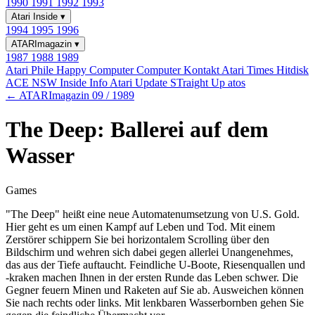
1990
1991
1992
1993
Atari Inside
▾
1994
1995
1996
ATARImagazin
▾
1987
1988
1989
Atari Phile
Happy Computer
Computer Kontakt
Atari Times
Hitdisk
ACE NSW Inside Info
Atari Update
STraight Up
atos
← ATARImagazin 09 / 1989
The Deep: Ballerei auf dem
Wasser
Games
"The Deep" heißt eine neue Automatenumsetzung von U.S. Gold.
Hier geht es um einen Kampf auf Leben und Tod. Mit einem
Zerstörer schippern Sie bei horizontalem Scrolling über den
Bildschirm und wehren sich dabei gegen allerlei Unangenehmes,
das aus der Tiefe auftaucht. Feindliche U-Boote, Riesenquallen und
-kraken machen Ihnen in der ersten Runde das Leben schwer. Die
Gegner feuern Minen und Raketen auf Sie ab. Ausweichen können
Sie nach rechts oder links. Mit lenkbaren Wasserbornben gehen Sie