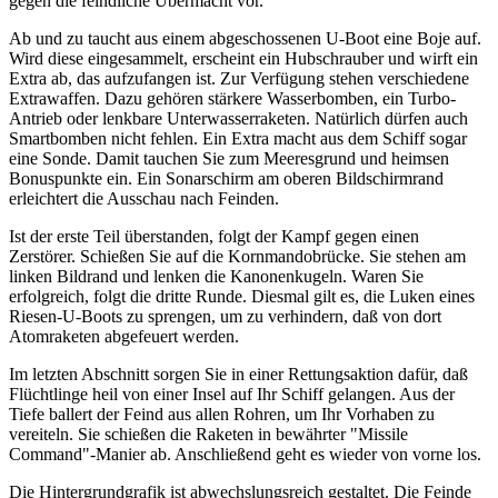
gegen die feindliche Übermacht vor.
Ab und zu taucht aus einem abgeschossenen U-Boot eine Boje auf.
Wird diese eingesammelt, erscheint ein Hubschrauber und wirft ein
Extra ab, das aufzufangen ist. Zur Verfügung stehen verschiedene
Extrawaffen. Dazu gehören stärkere Wasserbomben, ein Turbo-
Antrieb oder lenkbare Unterwasserraketen. Natürlich dürfen auch
Smartbomben nicht fehlen. Ein Extra macht aus dem Schiff sogar
eine Sonde. Damit tauchen Sie zum Meeresgrund und heimsen
Bonuspunkte ein. Ein Sonarschirm am oberen Bildschirmrand
erleichtert die Ausschau nach Feinden.
Ist der erste Teil überstanden, folgt der Kampf gegen einen
Zerstörer. Schießen Sie auf die Kornmandobrücke. Sie stehen am
linken Bildrand und lenken die Kanonenkugeln. Waren Sie
erfolgreich, folgt die dritte Runde. Diesmal gilt es, die Luken eines
Riesen-U-Boots zu sprengen, um zu verhindern, daß von dort
Atomraketen abgefeuert werden.
Im letzten Abschnitt sorgen Sie in einer Rettungsaktion dafür, daß
Flüchtlinge heil von einer Insel auf Ihr Schiff gelangen. Aus der
Tiefe ballert der Feind aus allen Rohren, um Ihr Vorhaben zu
vereiteln. Sie schießen die Raketen in bewährter "Missile
Command"-Manier ab. Anschließend geht es wieder von vorne los.
Die Hintergrundgrafik ist abwechslungsreich gestaltet. Die Feinde