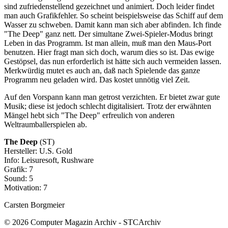
sind zufriedenstellend gezeichnet und animiert. Doch leider findet
man auch Grafikfehler. So scheint beispielsweise das Schiff auf dem
Wasser zu schweben. Damit kann man sich aber abfinden. Ich finde
"The Deep" ganz nett. Der simultane Zwei-Spieler-Modus bringt
Leben in das Programm. Ist man allein, muß man den Maus-Port
benutzen. Hier fragt man sich doch, warum dies so ist. Das ewige
Gestöpsel, das nun erforderlich ist hätte sich auch vermeiden lassen.
Merkwürdig mutet es auch an, daß nach Spielende das ganze
Programm neu geladen wird. Das kostet unnötig viel Zeit.
Auf den Vorspann kann man getrost verzichten. Er bietet zwar gute
Musik; diese ist jedoch schlecht digitalisiert. Trotz der erwähnten
Mängel hebt sich "The Deep" erfreulich von anderen
Weltraumballerspielen ab.
The Deep
(ST)
Hersteller: U.S. Gold
Info: Leisuresoft, Rushware
Grafik: 7
Sound: 5
Motivation: 7
Carsten Borgmeier
© 2026 Computer Magazin Archiv - STCArchiv