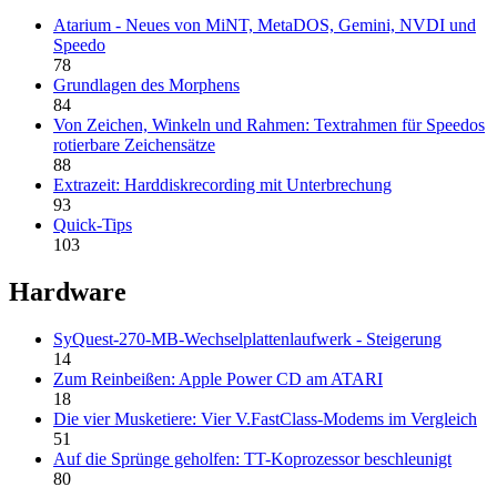
Atarium - Neues von MiNT, MetaDOS, Gemini, NVDI und
Speedo
78
Grundlagen des Morphens
84
Von Zeichen, Winkeln und Rahmen: Textrahmen für Speedos
rotierbare Zeichensätze
88
Extrazeit: Harddiskrecording mit Unterbrechung
93
Quick-Tips
103
Hardware
SyQuest-270-MB-Wechselplattenlaufwerk - Steigerung
14
Zum Reinbeißen: Apple Power CD am ATARI
18
Die vier Musketiere: Vier V.FastClass-Modems im Vergleich
51
Auf die Sprünge geholfen: TT-Koprozessor beschleunigt
80