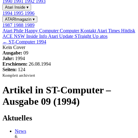
1990
1991
1992
1993
Atari Inside
▾
1994
1995
1996
ATARImagazin
▾
1987
1988
1989
Atari Phile
Happy Computer
Computer Kontakt
Atari Times
Hitdisk
ACE NSW Inside Info
Atari Update
STraight Up
atos
← ST-Computer 1994
Kein Cover
Ausgabe:
09
Jahr:
1994
Erschienen:
26.08.1994
Seiten:
124
Komplett archiviert
Artikel in ST-Computer –
Ausgabe 09 (1994)
Aktuelles
News
6