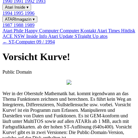
1990
1991
1992
1993
Atari Inside
▾
1994
1995
1996
ATARImagazin
▾
1987
1988
1989
Atari Phile
Happy Computer
Computer Kontakt
Atari Times
Hitdisk
ACE NSW Inside Info
Atari Update
STraight Up
atos
← ST-Computer 09 / 1994
Vorsicht Kurve!
Public Domain
Wer in der Oberstufe Mathematik hat. kommt irgendwann an das
Thema Funktionen zeichnen und berechnen. Es führt kein Weg an
Integrieren, Differenzieren, Nullstellensuche usw. vorbei. Vorsicht
Kurve! ist ein Programm zum Erfassen. Manipulieren und
Darstellen von Daten und Funktionen. Es ist GEM-konform und
läuft unter MultiTOS sowie auf allen ATARIs ab 1 MB, auch mit
Farbgrafikkarten. ab der hohen ST-Auflösung (640x400). Vorsicht
Kurve! gibt es in zwei Versionen: Die Public-Domain-Version,
welche auf der Disk enthalten ist.