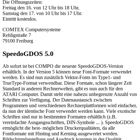
Die Öffnungszeiten:
Freitag den 16. von 12 Uhr bis 18 Uhr,
Samstag den 17. von 10 Uhr bis 17 Uhr.
Eintritt kostenlos.
COMTEX Computersysteme
Rehligstraße 7
79100 Freiburg
SpeedoGDOS 5.0
Ab sofort ist bei COMPO die neueste SpeedoGDOS-Version
erhältlich. In der Version 5 können neue Font-Formate verwendet
werden. Es sind nun zusätzlich Vektor-Fonts im Type1- und
TrueType-Format verwendbar. Diese Formate, schon längere Zeit
Standard in anderen Rechnerwelten, gibt es nun auch für den
ATARI Computer. Damit steht eine nahezu unbegrenzte Anzahl von
Schriften zur Verfügung. Der Datenaustausch zwischen
Programmen und verschiedenen Rechnerplattformen wird einfacher,
da nun der identische Font verwendet werden kann. Viele exotische
Schriften sind nur in bestimmten Formaten erhältlich (z.B.
vereinfachte Ausgangsschriften, DIN-Symbole ... ). SpeedoGDOS
ermöglicht die best- möglichen Druckerqualitäten, da alle
Fontformate mit Hinting und Kerning ausgewertet werden.
Bildschirmdarstellung und Ausdruck konnten in der Qualität