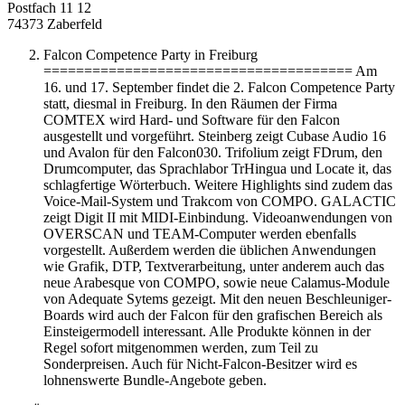
Postfach 11 12
74373 Zaberfeld
Falcon Competence Party in Freiburg
====================================== Am
16. und 17. September findet die 2. Falcon Competence Party
statt, diesmal in Freiburg. In den Räumen der Firma
COMTEX wird Hard- und Software für den Falcon
ausgestellt und vorgeführt. Steinberg zeigt Cubase Audio 16
und Avalon für den Falcon030. Trifolium zeigt FDrum, den
Drumcomputer, das Sprachlabor TrHingua und Locate it, das
schlagfertige Wörterbuch. Weitere Highlights sind zudem das
Voice-Mail-System und Trakcom von COMPO. GALACTIC
zeigt Digit II mit MIDI-Einbindung. Videoanwendungen von
OVERSCAN und TEAM-Computer werden ebenfalls
vorgestellt. Außerdem werden die üblichen Anwendungen
wie Grafik, DTP, Textverarbeitung, unter anderem auch das
neue Arabesque von COMPO, sowie neue Calamus-Module
von Adequate Sytems gezeigt. Mit den neuen Beschleuniger-
Boards wird auch der Falcon für den grafischen Bereich als
Einsteigermodell interessant. Alle Produkte können in der
Regel sofort mitgenommen werden, zum Teil zu
Sonderpreisen. Auch für Nicht-Falcon-Besitzer wird es
lohnenswerte Bundle-Angebote geben.