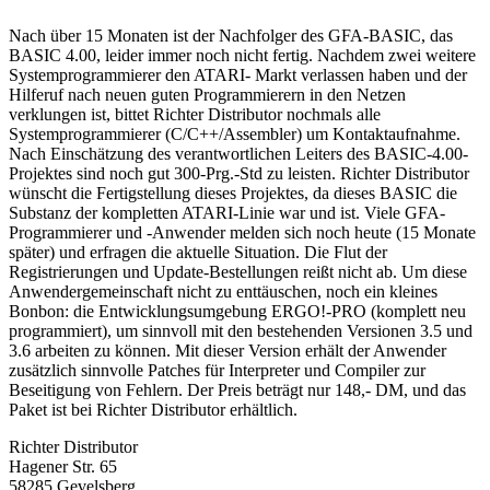
Nach über 15 Monaten ist der Nachfolger des GFA-BASIC, das
BASIC 4.00, leider immer noch nicht fertig. Nachdem zwei weitere
Systemprogrammierer den ATARI- Markt verlassen haben und der
Hilferuf nach neuen guten Programmierern in den Netzen
verklungen ist, bittet Richter Distributor nochmals alle
Systemprogrammierer (C/C++/Assembler) um Kontaktaufnahme.
Nach Einschätzung des verantwortlichen Leiters des BASIC-4.00-
Projektes sind noch gut 300-Prg.-Std zu leisten. Richter Distributor
wünscht die Fertigstellung dieses Projektes, da dieses BASIC die
Substanz der kompletten ATARI-Linie war und ist. Viele GFA-
Programmierer und -Anwender melden sich noch heute (15 Monate
später) und erfragen die aktuelle Situation. Die Flut der
Registrierungen und Update-Bestellungen reißt nicht ab. Um diese
Anwendergemeinschaft nicht zu enttäuschen, noch ein kleines
Bonbon: die Entwicklungsumgebung ERGO!-PRO (komplett neu
programmiert), um sinnvoll mit den bestehenden Versionen 3.5 und
3.6 arbeiten zu können. Mit dieser Version erhält der Anwender
zusätzlich sinnvolle Patches für Interpreter und Compiler zur
Beseitigung von Fehlern. Der Preis beträgt nur 148,- DM, und das
Paket ist bei Richter Distributor erhältlich.
Richter Distributor
Hagener Str. 65
58285 Gevelsberg