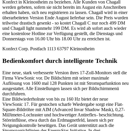
Konfect in Kleinostheim zu beziehen. Alle Kunden von Chagall
werden gebeten, sofern sie nicht bereits im August ein Anschreiben
erhalten haben, sich neu registrieren zu lassen. Chagall wird in einer
überarbeiteten Version Ende August lieferbar sein. Die Preis wurden
teilweise drastisch gesenkt - so kostet Chagall C nur noch 499 DM
und Chagall light nunmehr 199 DM. Es wird ab sofort auch wieder
eine kostenlose Hotline zur Verfügung gestellt, die Dienstags und
Donnerstags von 16.00 Uhr bis 18.00 Uhr zu erreichen ist.
Konfect Corp. Postfach 1113 63797 Kleinostheim
Bedienkomfort durch intelligente Technik
Eine neue, stark verbesserte Version ihres 17-Zoll-Monitors stell die
Firma ViewSonic vor. De Bildschirm mit seiner maximale
Auflösung von 1600 mal 128 Punkten ist mit Stromsparfunktion neu
ausgestattet. Alle Einstellungen lassen sich per Bildschirmmenü
durchfuhren.
Eine Bildwiederholrate von bis zu 160 Hz bietet der neue
ViewSonic 17. Für gestochen scharfe Wiedergabe sorgt eine Flat-
Square-Bildröhre mit AIM (Advanced Invar Shadow Mask), 0,27-
MilJimeter-Lochraster und hochwertiger Antireflex- beschichtung.
Störeinflüsse, etwa durch das Erdmagnetfeld, lassen sich per
Neigungskontrolle beseitigen. Das Gerät unterstützt auch die
Stromsparrichtlinien der EnergyStar-Initiative. In drei