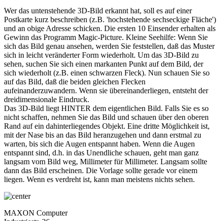
Wer das untenstehende 3D-Bild erkannt hat, soll es auf einer
Postkarte kurz beschreiben (z.B. 'hochstehende sechseckige Fläche')
und an obige Adresse schicken. Die ersten 10 Einsender erhalten als
Gewinn das Programm Magic-Picture. Kleine Seehilfe: Wenn Sie
sich das Bild genau ansehen, werden Sie feststellen, daß das Muster
sich in leicht veränderter Form wiederholt. Um das 3D-Bild zu
sehen, suchen Sie sich einen markanten Punkt auf dem Bild, der
sich wiederholt (z.B. einen schwarzen Fleck). Nun schauen Sie so
auf das Bild, daß die beiden gleichen Flecken
aufeinanderzuwandern. Wenn sie übereinanderliegen, entsteht der
dreidimensionale Eindruck.
Das 3D-Bild liegt HINTER dem eigentlichen Bild. Falls Sie es so
nicht schaffen, nehmen Sie das Bild und schauen über den oberen
Rand auf ein dahinterliegendes Objekt. Eine dritte Möglichkeit ist,
mit der Nase bis an das Bild heranzugehen und dann erstmal zu
warten, bis sich die Augen entspannt haben. Wenn die Augen
entspannt sind, d.h. in das Unendliche schauen, geht man ganz
langsam vom Bild weg, Millimeter für Millimeter. Langsam sollte
dann das Bild erscheinen. Die Vorlage sollte gerade vor einem
liegen. Wenn es verdreht ist, kann man meistens nichts sehen.
MAXON Computer