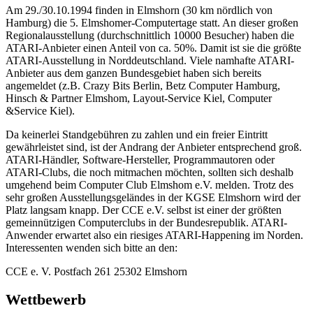
Am 29./30.10.1994 finden in Elmshorn (30 km nördlich von
Hamburg) die 5. Elmshomer-Computertage statt. An dieser großen
Regionalausstellung (durchschnittlich 10000 Besucher) haben die
ATARI-Anbieter einen Anteil von ca. 50%. Damit ist sie die größte
ATARI-Ausstellung in Norddeutschland. Viele namhafte ATARI-
Anbieter aus dem ganzen Bundesgebiet haben sich bereits
angemeldet (z.B. Crazy Bits Berlin, Betz Computer Hamburg,
Hinsch & Partner Elmshom, Layout-Service Kiel, Computer
&Service Kiel).
Da keinerlei Standgebühren zu zahlen und ein freier Eintritt
gewährleistet sind, ist der Andrang der Anbieter entsprechend groß.
ATARI-Händler, Software-Hersteller, Programmautoren oder
ATARI-Clubs, die noch mitmachen möchten, sollten sich deshalb
umgehend beim Computer Club Elmshom e.V. melden. Trotz des
sehr großen Ausstellungsgeländes in der KGSE Elmshorn wird der
Platz langsam knapp. Der CCE e.V. selbst ist einer der größten
gemeinnützigen Computerclubs in der Bundesrepublik. ATARI-
Anwender erwartet also ein riesiges ATARI-Happening im Norden.
Interessenten wenden sich bitte an den:
CCE e. V. Postfach 261 25302 Elmshorn
Wettbewerb