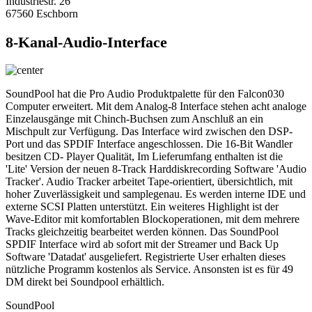
Industriestr. 26
67560 Eschborn
8-Kanal-Audio-Interface
SoundPool hat die Pro Audio Produktpalette für den Falcon030
Computer erweitert. Mit dem Analog-8 Interface stehen acht analoge
Einzelausgänge mit Chinch-Buchsen zum Anschluß an ein
Mischpult zur Verfügung. Das Interface wird zwischen den DSP-
Port und das SPDIF Interface angeschlossen. Die 16-Bit Wandler
besitzen CD- Player Qualität, Im Lieferumfang enthalten ist die
'Lite' Version der neuen 8-Track Harddiskrecording Software 'Audio
Tracker'. Audio Tracker arbeitet Tape-orientiert, übersichtlich, mit
hoher Zuverlässigkeit und samplegenau. Es werden interne IDE und
externe SCSI Platten unterstützt. Ein weiteres Highlight ist der
Wave-Editor mit komfortablen Blockoperationen, mit dem mehrere
Tracks gleichzeitig bearbeitet werden können. Das SoundPool
SPDIF Interface wird ab sofort mit der Streamer und Back Up
Software 'Datadat' ausgeliefert. Registrierte User erhalten dieses
nützliche Programm kostenlos als Service. Ansonsten ist es für 49
DM direkt bei Soundpool erhältlich.
SoundPool