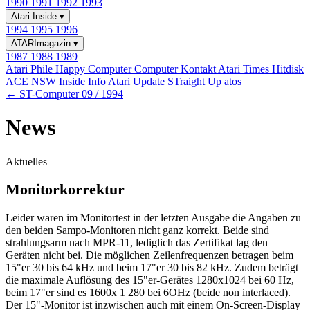
1990
1991
1992
1993
Atari Inside
▾
1994
1995
1996
ATARImagazin
▾
1987
1988
1989
Atari Phile
Happy Computer
Computer Kontakt
Atari Times
Hitdisk
ACE NSW Inside Info
Atari Update
STraight Up
atos
← ST-Computer 09 / 1994
News
Aktuelles
Monitorkorrektur
Leider waren im Monitortest in der letzten Ausgabe die Angaben zu
den beiden Sampo-Monitoren nicht ganz korrekt. Beide sind
strahlungsarm nach MPR-11, lediglich das Zertifikat lag den
Geräten nicht bei. Die möglichen Zeilenfrequenzen betragen beim
15"er 30 bis 64 kHz und beim 17"er 30 bis 82 kHz. Zudem beträgt
die maximale Auflösung des 15"er-Gerätes 1280x1024 bei 60 Hz,
beim 17"er sind es 1600x 1 280 bei 6OHz (beide non interlaced).
Der 15"-Monitor ist inzwischen auch mit einem On-Screen-Display