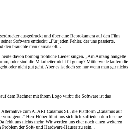
erdrucker ausgedruckt und über eine Reprokamera auf den Film
einer Software entdeckt: „Für jeden Fehler, der uns passierte,
d den brauchte man damals oft...
heute davon bombig fröhliche Lieder singen. „Am Anfang hangelte
, oder sind die Mitarbeiter nicht fit genug? Mittlerweile laufen die
eht oder nicht gut geht. Aber es ist doch so: nur wenn man gar nichts
auf dem Rechner mit ihrem Logo wirbt: die Software ist das
e Alternative zum ATARI-Calamus SL, die Plattform „Calamus auf
vorragend.“ Herr Höber führt uns sichtlich zufrieden durch seine
 Da fehlt uns nichts mehr. Wir werden uns eher noch einen weiteren
 Problem der Soft- und Hardware-Häuser zu sein...