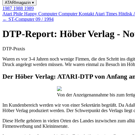
ATARImagazin
▾
1987
1988
1989
Atari Phile
Happy Computer
Computer Kontakt
Atari Times
Hitdisk
← ST-Computer 09 / 1994
DTP-Report: Höber Verlag - Not
DTP-Praxis
Waren es vor 3-4 Jahren noch wenige Firmen, die den Schritt ins digi
Druck angelegt werden müssen. Wir waren einmal zu Besuch im Höber 
Der Höber Verlag: ATARI-DTP von Anfang a
Von der Anzeigenannahme bis zum fertige
Im Kundenbereich werden wir von einer Sekretärin begrüßt. Da Adalbe
Höber Verlag produziert werden. Der Schwerpunkt des Verlags liegt d
Diese Hefte gehören in vielen Orten des Landes inzwischen zum alltägl
Firmenwerbung und Kleininserate.