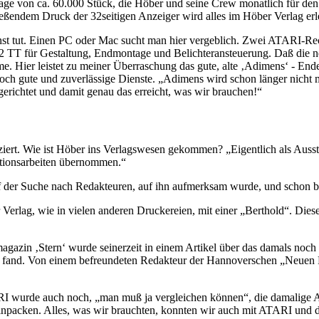
uflage von ca. 60.000 Stück, die Höber und seine Crew monatlich für d
ießendem Druck der 32seitigen Anzeiger wird alles im Höber Verlag erl
t tut. Einen PC oder Mac sucht man hier vergeblich. Zwei ATARI-Rech
2 TT für Gestaltung, Endmontage und Belichteransteuerung. Daß die n
me. Hier leistet zu meiner Überraschung das gute, alte ‚Adimens‘ - En
ch gute und zuverlässige Dienste. „Adimens wird schon länger nicht me
erichtet und damit genau das erreicht, was wir brauchen!“
ziert. Wie ist Höber ins Verlagswesen gekommen? „Eigentlich als Aus
ktionsarbeiten übernommen.“
uf der Suche nach Redakteuren, auf ihn aufmerksam wurde, und schon ba
Verlag, wie in vielen anderen Druckereien, mit einer „Berthold“. Diese
azin ‚Stern‘ wurde seinerzeit in einem Artikel über das damals noch 
ben fand. Von einem befreundeten Redakteur der Hannoverschen „Neuen
I wurde auch noch, „man muß ja vergleichen können“, die damalige 
 einpacken. Alles, was wir brauchten, konnten wir auch mit ATARI und 