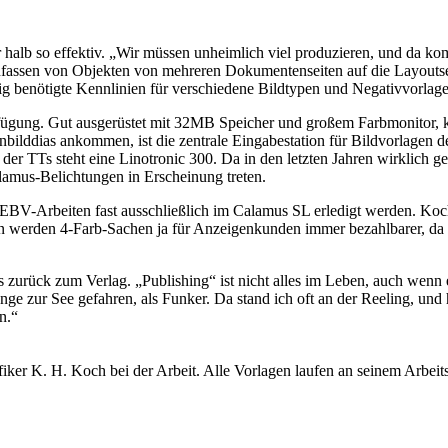
alb so effektiv. „Wir müssen unheimlich viel produzieren, und da komm
assen von Objekten von mehreren Dokumentenseiten auf die Layoutseite
ig benötigte Kennlinien für verschiedene Bildtypen und Negativvorlagen
Verfügung. Gut ausgerüstet mit 32MB Speicher und großem Farbmonitor, 
bilddias ankommen, ist die zentrale Eingabestation für Bildvorlagen d
m der TTs steht eine Linotronic 300. Da in den letzten Jahren wirkli
alamus-Belichtungen in Erscheinung treten.
EBV-Arbeiten fast ausschließlich im Calamus SL erledigt werden. Koch
werden 4-Farb-Sachen ja für Anzeigenkunden immer bezahlbarer, da ma
zurück zum Verlag. „Publishing“ ist nicht alles im Leben, auch wenn es
nge zur See gefahren, als Funker. Da stand ich oft an der Reeling, un
n.“
fiker K. H. Koch bei der Arbeit. Alle Vorlagen laufen an seinem Arbei