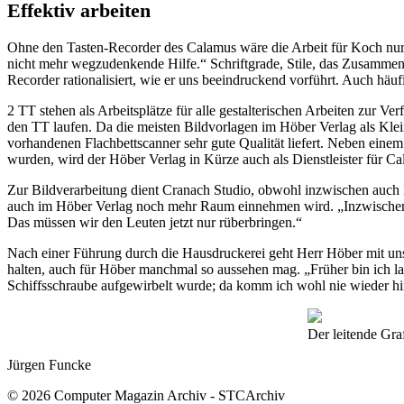
Effektiv arbeiten
Ohne den Tasten-Recorder des Calamus wäre die Arbeit für Koch nur h
nicht mehr wegzudenkende Hilfe.“ Schriftgrade, Stile, das Zusammenf
Recorder rationalisiert, wie er uns beeindruckend vorführt. Auch häuf
2 TT stehen als Arbeitsplätze für alle gestalterischen Arbeiten zur 
den TT laufen. Da die meisten Bildvorlagen im Höber Verlag als Klein
vorhandenen Flachbettscanner sehr gute Qualität liefert. Neben eine
wurden, wird der Höber Verlag in Kürze auch als Dienstleister für C
Zur Bildverarbeitung dient Cranach Studio, obwohl inzwischen auch 
auch im Höber Verlag noch mehr Raum einnehmen wird. „Inzwischen 
Das müssen wir den Leuten jetzt nur rüberbringen.“
Nach einer Führung durch die Hausdruckerei geht Herr Höber mit uns 
halten, auch für Höber manchmal so aussehen mag. „Früher bin ich la
Schiffsschraube aufgewirbelt wurde; da komm ich wohl nie wieder hi
Der leitende Gra
Jürgen Funcke
© 2026 Computer Magazin Archiv - STCArchiv