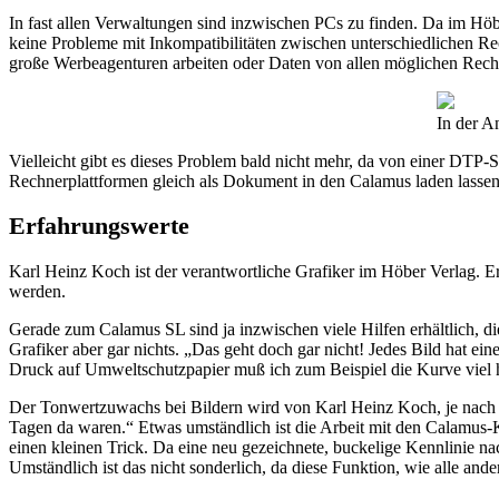
In fast allen Verwaltungen sind inzwischen PCs zu finden. Da im Höbe
keine Probleme mit Inkompatibilitäten zwischen unterschiedlichen Re
große Werbeagenturen arbeiten oder Daten von allen möglichen Rech
In der A
Vielleicht gibt es dieses Problem bald nicht mehr, da von einer DTP
Rechnerplattformen gleich als Dokument in den Calamus laden lassen 
Erfahrungswerte
Karl Heinz Koch ist der verantwortliche Grafiker im Höber Verlag. Er 
werden.
Gerade zum Calamus SL sind ja inzwischen viele Hilfen erhältlich, die
Grafiker aber gar nichts. „Das geht doch gar nicht! Jedes Bild hat 
Druck auf Umweltschutzpapier muß ich zum Beispiel die Kurve viel hel
Der Tonwertzuwachs bei Bildern wird von Karl Heinz Koch, je nach Bi
Tagen da waren.“ Etwas umständlich ist die Arbeit mit den Calamus-
einen kleinen Trick. Da eine neu gezeichnete, buckelige Kennlinie n
Umständlich ist das nicht sonderlich, da diese Funktion, wie alle ande