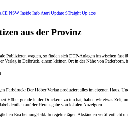
ACE NSW Inside Info
Atari Update
STraight Up
atos
izen aus der Provinz
tale Publizieren wagten, so finden sich DTP-Anlagen inzwischen fast üb
Verlag in Delbrück, einem kleinen Ort in der Nähe von Paderborn, in
n
n Farbdruck: Der Höber Verlag produziert alles im eigenen Haus. Und
rt Höber gerade in der Druckerei zu tun hat, haben wir etwas Zeit, un
abei deutlich auf der Herausgabe von lokalen Anzeigern.
ichen Erscheinungsbild. In regelmäßigen Abständen veröffentlicht und ko