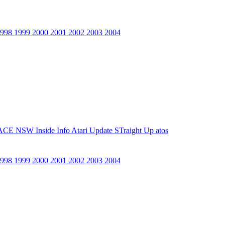
1998
1999
2000
2001
2002
2003
2004
ACE NSW Inside Info
Atari Update
STraight Up
atos
1998
1999
2000
2001
2002
2003
2004