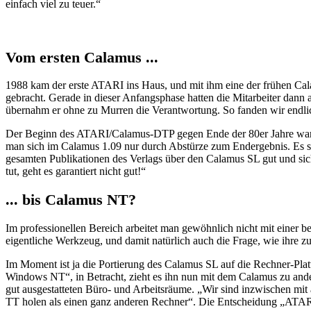
einfach viel zu teuer.“
Vom ersten Calamus ...
1988 kam der erste ATARI ins Haus, und mit ihm eine der frühen C
gebracht. Gerade in dieser Anfangsphase hatten die Mitarbeiter dann 
übernahm er ohne zu Murren die Verantwortung. So fanden wir endlic
Der Beginn des ATARI/Calamus-DTP gegen Ende der 80er Jahre war s
man sich im Calamus 1.09 nur durch Abstürze zum Endergebnis. Es stür
gesamten Publikationen des Verlags über den Calamus SL gut und siche
tut, geht es garantiert nicht gut!“
... bis Calamus NT?
Im professionellen Bereich arbeitet man gewöhnlich nicht mit einer
eigentliche Werkzeug, und damit natürlich auch die Frage, wie ihre z
Im Moment ist ja die Portierung des Calamus SL auf die Rechner-Pl
Windows NT“, in Betracht, zieht es ihn nun mit dem Calamus zu ander
gut ausgestatteten Büro- und Arbeitsräume. „Wir sind inzwischen mit 
TT holen als einen ganz anderen Rechner“. Die Entscheidung „ATARI