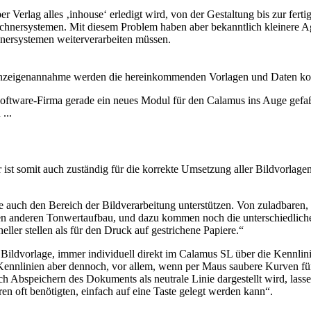
r Verlag alles ‚inhouse‘ erledigt wird, von der Gestaltung bis zur fer
chnersystemen. Mit diesem Problem haben aber bekanntlich kleinere Ag
nersystemen weiterverarbeiten müssen.
nzeigenannahme werden die hereinkommenden Vorlagen und Daten koo
-Software-Firma gerade ein neues Modul für den Calamus ins Auge gefa
...
ist somit auch zuständig für die korrekte Umsetzung aller Bildvorlagen
 auch den Bereich der Bildverarbeitung unterstützen. Von zuladbaren, f
einen anderen Tonwertaufbau, und dazu kommen noch die unterschiedlich
ler stellen als für den Druck auf gestrichene Papiere.“
ldvorlage, immer individuell direkt im Calamus SL über die Kennlinie
Kennlinien aber dennoch, vor allem, wenn per Maus saubere Kurven für
ach Abspeichern des Dokuments als neutrale Linie dargestellt wird, la
ren oft benötigten, einfach auf eine Taste gelegt werden kann“.