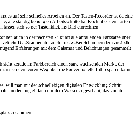
t es auf sehr schnelles Arbeiten an. Der Tasten-Recorder ist da eine
; alle ständig benötigten Arbeitsschritte hat Koch über den Tasten-
 lassen sich so per Tastenklick ins Bild einrechnen.
können auch in der nächsten Zukunft alle anfallenden Farbsätze über
erzeit ein Dia-Scanner, der auch im s/w-Bereich neben dem zusätzlich
ch genügend Erfahrungen mit dem Calamus und Belichtungen gesammelt
 sieht gerade im Farbbereich einen stark wachsenden Markt, der
n sich den teuren Weg über die konventionelle Litho sparen kann.
, will man mit der schnellebigen digitalen Entwicklung Schritt
d hab stundenlang einfach nur dem Wasser zugeschaut, das von der
tsplatz zusammen.