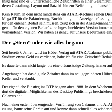
Insgesamt sind es 8 unterschiedliche Zeitschriften in einer Gesamta
deren Gestaltung, Layout und Satz bis hin zur Belichtung und anschl
Kein Raum, in dem nicht mindestens ein ATARI-Rechner seinen Diens
Mega ST für die Fakturierung, Buchhaltung und Anzeigenerfassung, 
für den eigenen Bedarf sein müssen, zeigt sich in der Anzeigenannah
genau für den eigenen Bedarf zurechtgeschneiderten Version immer no
vorhandenen Version. Wir haben es genau auf unsere Bedürfnisse eing
Der „Stern“ oder wie alles begann
Seit bereits 6 Jahren wird im Höber Verlag mit ATARI/Calamus publi
Studium etwas Geld zu verdienen, habe ich für eine Zeitschrift Reda
Es dauerte dann nicht lange, bis eine ortsansässige Zeitung, immer a
Angefangen hat das digitale Zeitalter dann im neu gegründeten Höber 
Keller und verstaubt.
Der eigentliche Einstieg ins DTP begann aber 1988. In dem Wochenmag
dort die digitalen Möglichkeiten des Desktop Publishings beschrie
Calamus an“.
Nach einer ersten überzeugenden Vorführung von Calamus und ATAR
zu uns, baute seine Geräte auf und konnte dann schnell alles wieder