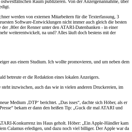
en ostwestfälischen Raum publizieren. Von der Anzeigenannahme, über
edigt.
ner werden von externen Mitarbeitern für die Texterfassung, 3
euesten Software-Entwicklungen nicht immer auch gleich die besten
de der ‚80er der Renner unter den ATARI-Datenbanken - in einer
hr weiterentwickelt, na und? Alles läuft doch bestens mit der
steiger aus einem Studium. Ich wollte promovieren, und um neben dem
ld betreute er die Redaktion eines lokalen Anzeigers.
 steht inzwischen, auch das wie in vielen anderen Druckereien, im
neue Medium ‚DTP‘ berichtet. „Das isses“, dachte sich Höber, als er
 Presse“ bekam er dann den heißen Tip: „Guck dir mal ATARI und
ATARI-Konkurrenz ins Haus geholt. Höber: „Ein Apple-Händler kam
dem Calamus erledigen, und dazu noch viel billiger. Der Apple war da