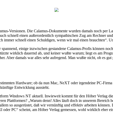
alamus-Versionen. Die Calamus-Dokumente wurden damals noch per Las
auch schnell einen außerordentlich sympathischen Zug am Rechner und s
h immer schnell einen Schuldigen, wenn wir mal einen brauchten“. Un
pannend, einige inzwischen gestandene Calamus-Profis können noch 
zte wirklich dauernd ab, und keiner wußte warum; liegt es am Programm
r. Aber damals war alles sehr aufregend. Man wußte nicht, ob es gut g
 bestimmten Hardware; ob da nun Mac, NeXT oder irgendeine PC-Firma 
ukünftige Entwicklung aussieht.
attform Windows NT aktuell. Inwieweit kommt für den Höber Verlag di
en Plattformen? „Warum denn! Alles läuft doch in unserem Bereich her
allem so ausgerüstet, daß wir vernünftig und effektiv arbeiten können.
 oder PC“ scheint, am Höber Verlag gemessen, wohl wirklich eher ein