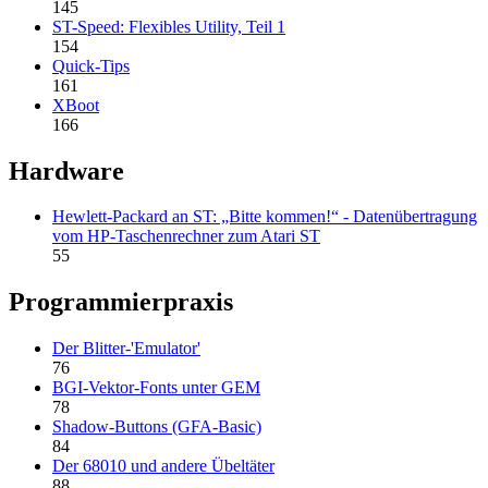
145
ST-Speed: Flexibles Utility, Teil 1
154
Quick-Tips
161
XBoot
166
Hardware
Hewlett-Packard an ST: „Bitte kommen!“ - Datenübertragung
vom HP-Taschenrechner zum Atari ST
55
Programmierpraxis
Der Blitter-'Emulator'
76
BGI-Vektor-Fonts unter GEM
78
Shadow-Buttons (GFA-Basic)
84
Der 68010 und andere Übeltäter
88