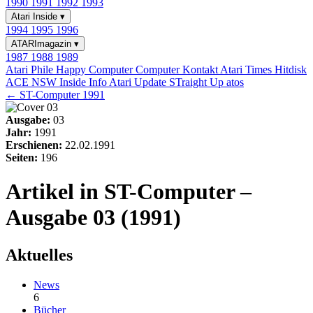
1990
1991
1992
1993
Atari Inside
▾
1994
1995
1996
ATARImagazin
▾
1987
1988
1989
Atari Phile
Happy Computer
Computer Kontakt
Atari Times
Hitdisk
ACE NSW Inside Info
Atari Update
STraight Up
atos
← ST-Computer 1991
Ausgabe:
03
Jahr:
1991
Erschienen:
22.02.1991
Seiten:
196
Artikel in ST-Computer –
Ausgabe 03 (1991)
Aktuelles
News
6
Bücher