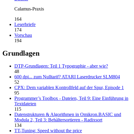
Calamus-Praxis
164
Leserbriefe
174
Vorschau
194
Grundlagen
DTP-Grundlagen: Teil 1 Typographie - aber wie?
48
600 dpi... zum Nulltarif? ATARI Laserdrucker SLM804
52
CPX: Dem variablen Kontrollfeld auf der Spur, Episode 1
95
Programmer’s Toolbox - Dateien, Teil 9: Eine Einführung in
Textdateien
115
Datenstrukturen & Algorithmen in Omikron.BASIC und
Modula 2, Teil 3: Behältersortieren - Radixsort
134
TT-Tuning: Speed without the price