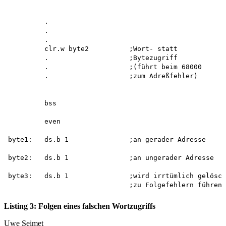
         .

         .

         .

         clr.w byte2          ;Wort- statt

         .                    ;Bytezugriff 

         .                    ;(führt beim 68000 

         .                    ;zum Adreßfehler)

         bss

         even

byte1:   ds.b 1               ;an gerader Adresse

byte2:   ds.b 1               ;an ungerader Adresse

byte3:   ds.b 1               ;wird irrtümlich gelösch
Listing 3: Folgen eines falschen Wortzugriffs
Uwe Seimet