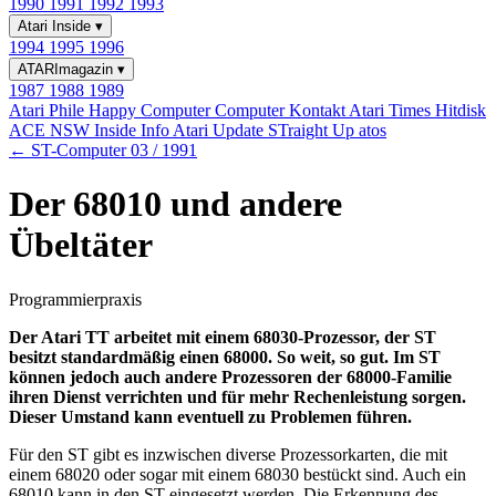
1990
1991
1992
1993
Atari Inside
▾
1994
1995
1996
ATARImagazin
▾
1987
1988
1989
Atari Phile
Happy Computer
Computer Kontakt
Atari Times
Hitdisk
ACE NSW Inside Info
Atari Update
STraight Up
atos
← ST-Computer 03 / 1991
Der 68010 und andere
Übeltäter
Programmierpraxis
Der Atari TT arbeitet mit einem 68030-Prozessor, der ST
besitzt standardmäßig einen 68000. So weit, so gut. Im ST
können jedoch auch andere Prozessoren der 68000-Familie
ihren Dienst verrichten und für mehr Rechenleistung sorgen.
Dieser Umstand kann eventuell zu Problemen führen.
Für den ST gibt es inzwischen diverse Prozessorkarten, die mit
einem 68020 oder sogar mit einem 68030 bestückt sind. Auch ein
68010 kann in den ST eingesetzt werden. Die Erkennung des