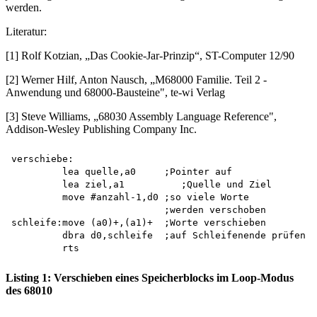
werden.
Literatur:
[1] Rolf Kotzian, „Das Cookie-Jar-Prinzip“, ST-Computer 12/90
[2] Werner Hilf, Anton Nausch, „M68000 Familie. Teil 2 -
Anwendung und 68000-Bausteine", te-wi Verlag
[3] Steve Williams, „68030 Assembly Language Reference",
Addison-Wesley Publishing Company Inc.
verschiebe:

         lea quelle,a0	   ;Pointer auf

         lea ziel,a1	      ;Quelle und Ziel

         move #anzahl-1,d0 ;so viele Worte

                           ;werden verschoben 

schleife:move (a0)+,(a1)+  ;Worte verschieben 

         dbra d0,schleife  ;auf Schleifenende prüfen

Listing 1: Verschieben eines Speicherblocks im Loop-Modus
des 68010