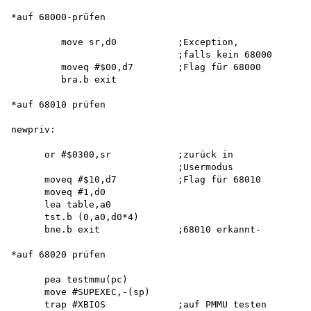
*auf 68000-prüfen

         move sr,d0           ;Exception,

                              ;falls kein 68000 

         moveq #$00,d7        ;Flag für 68000

         bra.b exit

*auf 68010 prüfen

newpriv:

      or #$0300,sr            ;zurück in

                              ;Usermodus 

      moveq #$10,d7           ;Flag für 68010

      moveq #1,d0 

      lea table,a0 

      tst.b (0,a0,d0*4)

      bne.b exit              ;68010 erkannt-

*auf 68020 prüfen

      pea testmmu(pc) 

      move #SUPEXEC,-(sp)

      trap #XBIOS             ;auf PMMU testen
