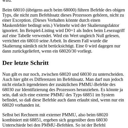
wird.
Beim 68010 (übrigens auch beim 68000) führen Befehle des obigen
Typs, die nicht zum Befehlssatz dieses Prozessors gehören, nicht zu
einer Exception. (Dieses Verhalten könnte durch einen
Maskenfehler bedingt sein.) Vielmehr wird der Skalierungsfaktor
ignoriert. Im Beispiel-Listing wird D0=1 als Index beim Lesezugriff
auf eine Tabelle verwendet. Wird ein Wert ungleich Null gelesen,
verrichtet ein 68010 seine Arbeit. In diesem Fall wurde die
Skalierung nämlich nicht berücksichtigt. Eine 0 wird dagegen nur
dann zurückgeliefert, wenn ein 68020/30 vorliegt.
Der letzte Schritt
Nun gilt es nur noch, zwischen 68020 und 68030 zu unterscheiden.
Auch hier gibt es Differenzen im Befehlssatz. Man darf nun jedoch
nicht einfach irgendeinen der zusätzlichen PMMU-Befehle des
68030 zur Identifizierung des Prozessors heranziehen. Es könnte ja
sein, daß sich eine externe PMMU des Typs 68851 im System
befindet, so daß diese Befehle auch dann erlaubt sind, wenn nur ein
68020 vorhanden ist.
Selbst bei Rechnern mit externer PMMU, also beim 68020
kombiniert mit 68851, ergeben sich gegenüber dem 68030
Unterschiede bei den PMMU-Befehlen. So ist der Befehl