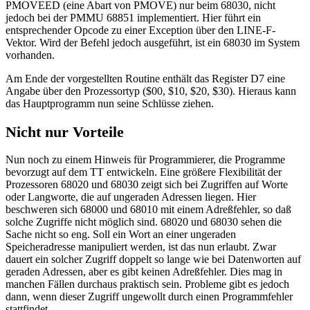
PMOVEED (eine Abart von PMOVE) nur beim 68030, nicht
jedoch bei der PMMU 68851 implementiert. Hier führt ein
entsprechender Opcode zu einer Exception über den LINE-F-
Vektor. Wird der Befehl jedoch ausgeführt, ist ein 68030 im System
vorhanden.
Am Ende der vorgestellten Routine enthält das Register D7 eine
Angabe über den Prozessortyp ($00, $10, $20, $30). Hieraus kann
das Hauptprogramm nun seine Schlüsse ziehen.
Nicht nur Vorteile
Nun noch zu einem Hinweis für Programmierer, die Programme
bevorzugt auf dem TT entwickeln. Eine größere Flexibilität der
Prozessoren 68020 und 68030 zeigt sich bei Zugriffen auf Worte
oder Langworte, die auf ungeraden Adressen liegen. Hier
beschweren sich 68000 und 68010 mit einem Adreßfehler, so daß
solche Zugriffe nicht möglich sind. 68020 und 68030 sehen die
Sache nicht so eng. Soll ein Wort an einer ungeraden
Speicheradresse manipuliert werden, ist das nun erlaubt. Zwar
dauert ein solcher Zugriff doppelt so lange wie bei Datenworten auf
geraden Adressen, aber es gibt keinen Adreßfehler. Dies mag in
manchen Fällen durchaus praktisch sein. Probleme gibt es jedoch
dann, wenn dieser Zugriff ungewollt durch einen Programmfehler
stattfindet.