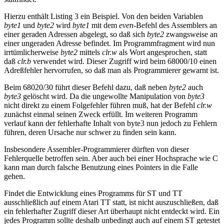
Hierzu enthält Listing 3 ein Beispiel. Von den beiden Variablen
byte1
und
byte2
wird
byte1
mit dem
even
-Befehl des Assemblers an
einer geraden Adressen abgelegt, so daß sich
byte2
zwangsweise an
einer ungeraden Adresse befindet. Im Programmfragment wird nun
irrtümlicherweise
byte2
mittels
clr.w
als Wort angesprochen, statt
daß
clr.b
verwendet wird. Dieser Zugriff wird beim 68000/10 einen
Adreßfehler hervorrufen, so daß man als Programmierer gewarnt ist.
Beim 68020/30 führt dieser Befehl dazu, daß neben
byte2
auch
byte3
gelöscht wird. Da die ungewollte Manipulation von
byte3
nicht direkt zu einem Folgefehler führen muß, hat der Befehl
clr.w
zunächst einmal seinen Zweck erfüllt. Im weiteren Programm
verlauf kann der fehlerhafte Inhalt von byte3 nun jedoch zu Fehlern
führen, deren Ursache nur schwer zu finden sein kann.
Insbesondere Assembler-Programmierer dürften von dieser
Fehlerquelle betroffen sein. Aber auch bei einer Hochsprache wie C
kann man durch falsche Benutzung eines Pointers in die Falle
gehen.
Findet die Entwicklung eines Programms für ST und TT
ausschließlich auf einem Atari TT statt, ist nicht auszuschließen, daß
ein fehlerhafter Zugriff dieser Art überhaupt nicht entdeckt wird. Ein
jedes Programm sollte deshalb unbedingt auch auf einem ST getestet