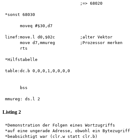
                              ;=> 68020

*sonst 68030

      moveq #$30,d7

linef:move.l d0,$02c          ;alter Vektor

      move d7,mmureg          ;Prozessor merken

      rts

*Hilfstabelle

table:dc.b 0,0,0,1,0,0,0,0

      bss

Listing 2
*Demonstration der Folgen eines Wortzugriffs 

*auf eine ungerade Adresse, obwohl ein Bytezugriff 

*beabsichtigt war (clr.w statt clr.b)
