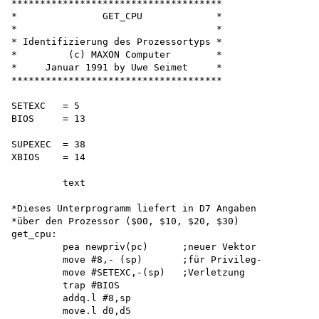
*************************************

*               GET_CPU             *

*                                   *

* Identifizierung des Prozessortyps *

*         (c) MAXON Computer        *

*     Januar 1991 by Uwe Seimet     *

*************************************

SETEXC   = 5 

BIOS     = 13

SUPEXEC  = 38 

XBIOS    = 14

         text

*Dieses Unterprogramm liefert in D7 Angaben 

*über den Prozessor ($00, $10, $20, $30) 

get_cpu:

         pea newpriv(pc)      ;neuer Vektor

         move #8,- (sp)       ;für Privileg-

         move #SETEXC,-(sp)   ;Verletzung 

         trap #BIOS 

         addq.l #8,sp 

         move.l d0,d5
