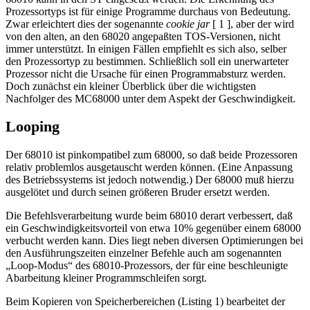
Prozessortyps ist für einige Programme durchaus von Bedeutung.
Zwar erleichtert dies der sogenannte
cookie jar
[ 1 ], aber der wird
von den alten, an den 68020 angepaßten TOS-Versionen, nicht
immer unterstützt. In einigen Fällen empfiehlt es sich also, selber
den Prozessortyp zu bestimmen. Schließlich soll ein unerwarteter
Prozessor nicht die Ursache für einen Programmabsturz werden.
Doch zunächst ein kleiner Überblick über die wichtigsten
Nachfolger des MC68000 unter dem Aspekt der Geschwindigkeit.
Looping
Der 68010 ist pinkompatibel zum 68000, so daß beide Prozessoren
relativ problemlos ausgetauscht werden können. (Eine Anpassung
des Betriebssystems ist jedoch notwendig.) Der 68000 muß hierzu
ausgelötet und durch seinen größeren Bruder ersetzt werden.
Die Befehlsverarbeitung wurde beim 68010 derart verbessert, daß
ein Geschwindigkeitsvorteil von etwa 10% gegenüber einem 68000
verbucht werden kann. Dies liegt neben diversen Optimierungen bei
den Ausführungszeiten einzelner Befehle auch am sogenannten
„Loop-Modus“ des 68010-Prozessors, der für eine beschleunigte
Abarbeitung kleiner Programmschleifen sorgt.
Beim Kopieren von Speicherbereichen (Listing 1) bearbeitet der