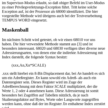
im Supervisor-Modus erlaubt, so daß obiger Befehl im User-Modus
zu einer Privilegverletzungs-Exception führt. Tritt keine solche
Exception auf, ist der Prozessor als 68000 identifiziert. Die hier
vorgestellte Methode wird übrigens auch bei der Textverarbeitung
TEMPUS WORD eingesetzt.
Maskenball
Im nächsten Schritt wird getestet, ob wir einen 68010 vor uns
haben. Die hier verwendete Methode stammt aus [3] und ist
besonders interessant. 68020 und 68030 verfügen über diverse neue
Adressierungsarten, von denen eine die indirekte Adressierung mit
Index darstellt, die folgende Syntax besitzt:
(xxx,An,Xn*SCALE)
.xxx stellt hierbei ein 8-Bit-Displacement dar, bei
An
handelt es sich
um ein Adreßregister.
Xn
kann sowohl ein Adreß- als auch ein
Datenregister sein. Dieses Register wird im Zuge der
Adreßberechnung mit dem Faktor
SCALE
multipliziert, der die
Werte 1, 2 oder 4 annehmen kann. Diese Adressierung ist somit
besonders bei Zugriffen auf Tabellen nützlich, da je nach
Skalierungsfaktor auf Bytes, Worte oder Langworte zugegriffen
werden kann, ohne daß der im Register
Xn
enthaltene Index zerstört