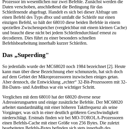
Prozessor im wesentlichen nur zwei Befehle. Zunächst werden die
Daten verschoben, anschließend die Bedingung für das
Schleifenende abgefragt. Handelt es sich bei dieser Abfrage um
einen Befehl des Typs
dbxx
und umfaßt die Schleife nur einen
einzigen Befehl, so hält der 68010 diese beiden Befehle in einem
speziellen Zwischenspeicher (vergleichbar mit einem kleinen Cache)
und braucht diese nicht bei jedem Schleifendurchlauf erneut zu
decodieren. Dies führt zu einer besonders schnellen
Befehlsbearbeitung innerhalb kurzer Schleifen.
Das „Superding"
So jedenfalls wurde der MC68020 noch 1984 bezeichnet [2]. Heute
kann man über diese Bezeichnung eher schmunzeln, hat sich doch
auf dem Gebiet der Mikroprozessoren inzwischen einiges getan.
Aber dennoch, die Entwicklung „echter“ 32-Bit-Prozessoren mit 32-
Bit-Daten- und Adreßbus war ein wichtiger Schritt.
Verglichen mit dem 68010 hat der 68020 diverse neue
Adressierungsarten und einige zusätzliche Befehle. Der MC68020
arbeitet standardmäßig mit einer höheren Taktfrequenz als seine
Vorgänger, was sich in einer deutlich größeren Geschwindigkeit
niederschlägt. Erstmals finden wir bei MO-TOROLA-Prozessoren
einen Befehls-Cache mit einer Größe von 256 Bytes. Die zuletzt
bearbeiteten Befehls-Bytes befinden sich stets innerhalb des