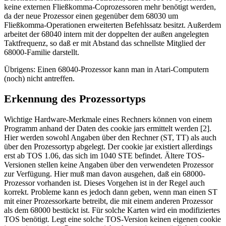
keine externen Fließkomma-Coprozessoren mehr benötigt werden,
da der neue Prozessor einen gegenüber dem 68030 um
Fließkomma-Operationen erweiterten Befehlssatz besitzt. Außerdem
arbeitet der 68040 intern mit der doppelten der außen angelegten
Taktfrequenz, so daß er mit Abstand das schnellste Mitglied der
68000-Familie darstellt.
Übrigens: Einen 68040-Prozessor kann man in Atari-Computern
(noch) nicht antreffen.
Erkennung des Prozessortyps
Wichtige Hardware-Merkmale eines Rechners können von einem
Programm anhand der Daten des cookie jars ermittelt werden [2].
Hier werden sowohl Angaben über den Rechner (ST, TT) als auch
über den Prozessortyp abgelegt. Der cookie jar existiert allerdings
erst ab TOS 1.06, das sich im 1040 STE befindet. Ältere TOS-
Versionen stellen keine Angaben über den verwendeten Prozessor
zur Verfügung. Hier muß man davon ausgehen, daß ein 68000-
Prozessor vorhanden ist. Dieses Vorgehen ist in der Regel auch
korrekt. Probleme kann es jedoch dann geben, wenn man einen ST
mit einer Prozessorkarte betreibt, die mit einem anderen Prozessor
als dem 68000 bestückt ist. Für solche Karten wird ein modifiziertes
TOS benötigt. Legt eine solche TOS-Version keinen eigenen cookie