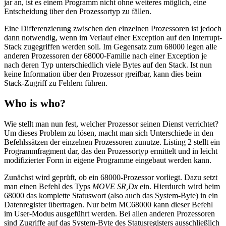
jar an, ist es einem Programm nicht ohne weiteres möglich, eine
Entscheidung über den Prozessortyp zu fällen.
Eine Differenzierung zwischen den einzelnen Prozessoren ist jedoch
dann notwendig, wenn im Verlauf einer Exception auf den Interrupt-
Stack zugegriffen werden soll. Im Gegensatz zum 68000 legen alle
anderen Prozessoren der 68000-Familie nach einer Exception je
nach deren Typ unterschiedlich viele Bytes auf den Stack. Ist nun
keine Information über den Prozessor greifbar, kann dies beim
Stack-Zugriff zu Fehlern führen.
Who is who?
Wie stellt man nun fest, welcher Prozessor seinen Dienst verrichtet?
Um dieses Problem zu lösen, macht man sich Unterschiede in den
Befehlssätzen der einzelnen Prozessoren zunutze. Listing 2 stellt ein
Programmfragment dar, das den Prozessortyp ermittelt und in leicht
modifizierter Form in eigene Programme eingebaut werden kann.
Zunächst wird geprüft, ob ein 68000-Prozessor vorliegt. Dazu setzt
man einen Befehl des Typs
MOVE SR,Dx
ein. Hierdurch wird beim
68000 das komplette Statuswort (also auch das System-Byte) in ein
Datenregister übertragen. Nur beim MC68000 kann dieser Befehl
im User-Modus ausgeführt werden. Bei allen anderen Prozessoren
sind Zugriffe auf das System-Byte des Statusregisters ausschließlich