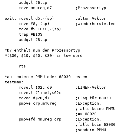
      addq.l #6,sp

      move mmureg,d7          ;Prozessortyp

exit: move.l d5,-(sp)         ;alten Vektor

      move #8,-(sp)           ;wiederherstellen

      move #SETEXC,-(sp) 

      trap #BIOS 

      addq.l #8,sp

*D7 enthält nun den Prozessortyp 

*($00, $10, $20, $30) im low word

      rts

*auf externe PMMU oder 68030 testen 

testmmu:

      move.l $02c,d0          ;LINEF-Vektor

      move.l #1inef,$02c

      moveq #$20,d7           ;Flag für 68020

      pmove crp,mmureg        ;Exception,

                              ;falls keine PMMU 

                              ;=> 68020 

      pmovefd mmureg,crp      ;Exception,

                              ;falls kein 68030 

                              ;sondern PMMU 
