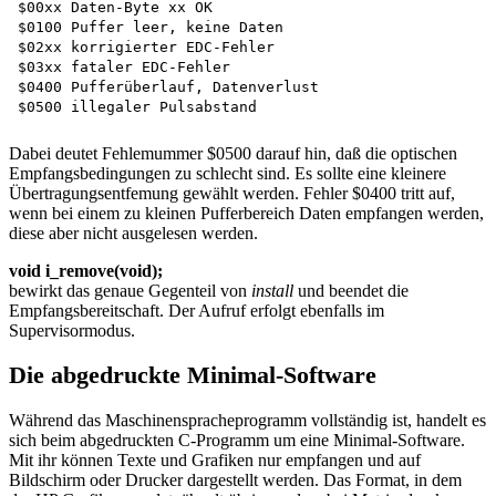
$00xx Daten-Byte xx OK 

$0100 Puffer leer, keine Daten 

$02xx korrigierter EDC-Fehler 

$03xx fataler EDC-Fehler 

$0400 Pufferüberlauf, Datenverlust 

Dabei deutet Fehlemummer $0500 darauf hin, daß die optischen
Empfangsbedingungen zu schlecht sind. Es sollte eine kleinere
Übertragungsentfemung gewählt werden. Fehler $0400 tritt auf,
wenn bei einem zu kleinen Pufferbereich Daten empfangen werden,
diese aber nicht ausgelesen werden.
void i_remove(void);
bewirkt das genaue Gegenteil von
install
und beendet die
Empfangsbereitschaft. Der Aufruf erfolgt ebenfalls im
Supervisormodus.
Die abgedruckte Minimal-Software
Während das Maschinenspracheprogramm vollständig ist, handelt es
sich beim abgedruckten C-Programm um eine Minimal-Software.
Mit ihr können Texte und Grafiken nur empfangen und auf
Bildschirm oder Drucker dargestellt werden. Das Format, in dem