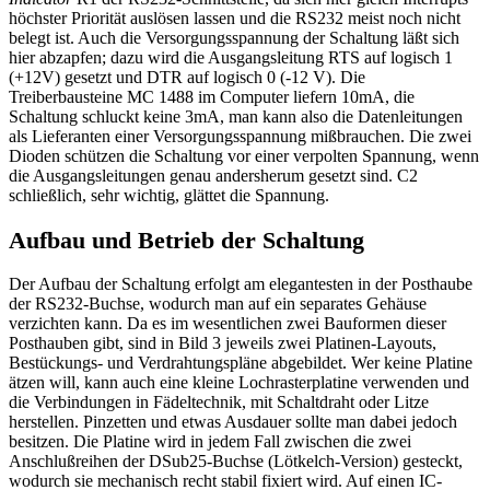
höchster Priorität auslösen lassen und die RS232 meist noch nicht
belegt ist. Auch die Versorgungsspannung der Schaltung läßt sich
hier abzapfen; dazu wird die Ausgangsleitung RTS auf logisch 1
(+12V) gesetzt und DTR auf logisch 0 (-12 V). Die
Treiberbausteine MC 1488 im Computer liefern 10mA, die
Schaltung schluckt keine 3mA, man kann also die Datenleitungen
als Lieferanten einer Versorgungsspannung mißbrauchen. Die zwei
Dioden schützen die Schaltung vor einer verpolten Spannung, wenn
die Ausgangsleitungen genau andersherum gesetzt sind. C2
schließlich, sehr wichtig, glättet die Spannung.
Aufbau und Betrieb der Schaltung
Der Aufbau der Schaltung erfolgt am elegantesten in der Posthaube
der RS232-Buchse, wodurch man auf ein separates Gehäuse
verzichten kann. Da es im wesentlichen zwei Bauformen dieser
Posthauben gibt, sind in Bild 3 jeweils zwei Platinen-Layouts,
Bestückungs- und Verdrahtungspläne abgebildet. Wer keine Platine
ätzen will, kann auch eine kleine Lochrasterplatine verwenden und
die Verbindungen in Fädeltechnik, mit Schaltdraht oder Litze
herstellen. Pinzetten und etwas Ausdauer sollte man dabei jedoch
besitzen. Die Platine wird in jedem Fall zwischen die zwei
Anschlußreihen der DSub25-Buchse (Lötkelch-Version) gesteckt,
wodurch sie mechanisch recht stabil fixiert wird. Auf einen IC-