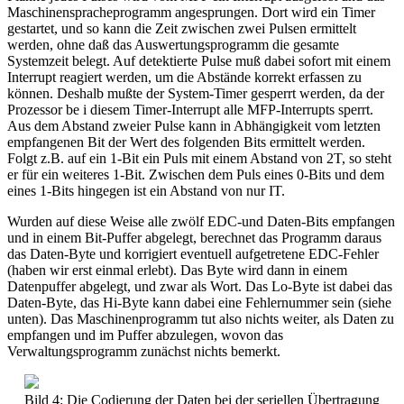
Maschinenspracheprogramm angesprungen. Dort wird ein Timer
gestartet, und so kann die Zeit zwischen zwei Pulsen ermittelt
werden, ohne daß das Auswertungsprogramm die gesamte
Systemzeit belegt. Auf detektierte Pulse muß dabei sofort mit einem
Interrupt reagiert werden, um die Abstände korrekt erfassen zu
können. Deshalb mußte der System-Timer gesperrt werden, da der
Prozessor be i diesem Timer-Interrupt alle MFP-Interrupts sperrt.
Aus dem Abstand zweier Pulse kann in Abhängigkeit vom letzten
empfangenen Bit der Wert des folgenden Bits ermittelt werden.
Folgt z.B. auf ein 1-Bit ein Puls mit einem Abstand von 2T, so steht
er für ein weiteres 1-Bit. Zwischen dem Puls eines 0-Bits und dem
eines 1-Bits hingegen ist ein Abstand von nur IT.
Wurden auf diese Weise alle zwölf EDC-und Daten-Bits empfangen
und in einem Bit-Puffer abgelegt, berechnet das Programm daraus
das Daten-Byte und korrigiert eventuell aufgetretene EDC-Fehler
(haben wir erst einmal erlebt). Das Byte wird dann in einem
Datenpuffer abgelegt, und zwar als Wort. Das Lo-Byte ist dabei das
Daten-Byte, das Hi-Byte kann dabei eine Fehlernummer sein (siehe
unten). Das Maschinenprogramm tut also nichts weiter, als Daten zu
empfangen und im Puffer abzulegen, wovon das
Verwaltungsprogramm zunächst nichts bemerkt.
Bild 4: Die Codierung der Daten bei der seriellen Übertragung