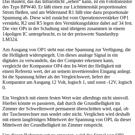
Das Bauteil, das das Infrarotlicht „sehen“ kann, ist ein Fototransistor
des Typs BPW40. Er läßt einen zur Lichtintensität proportionalen
Strom fließen, und am Widerstand R1 fällt eine dazu proportionale
Spannung ab. Diese wird zunächst vom Operationsverstärker OP1
verstärkt, R2 und R5 legen den Verstärkungsfaktor dabei auf 34 fest.
Die vier OPs in der Schaltung sind übrigens zusammen in einem
14poligen IC untergebracht, es ist der preiswerte Standardtyp
LM324.
Am Ausgang von OP1 steht nun eine Spannung zur Verfügung, die
die Helligkeit widerspiegelt. Um dieses analoge Signal in ein
digitales zu verwandeln, das der Computer erkennen kann,
vergleicht der Komparator OP4 den Ist-Wert der Helligkeit mit
einem Referenz wert, der an seinem invertierenden Eingang anliegt.
Ist die Spannung höher als der Vergleichswert, liefert der
Komparator am Ausgang 12 Volt, logisch 1, und sonst -12V, logisch
0.
Ein Vergleich mit einem festen Wert wäre allerdings nicht sinnvoll.
Hierbei könnte es passieren, daß durch die Grundhelligkeit im
Zimmer der Schwellenwert permanent überschritten wird, egal, ob
der Taschenrechner nun sendet oder nicht. Verglichen wird deshalb
mit einem langfristigen Mittelwert der Spannung von OPI, da dieser
Mittelwert der Grundhelligkeit im Zimmer entspricht.