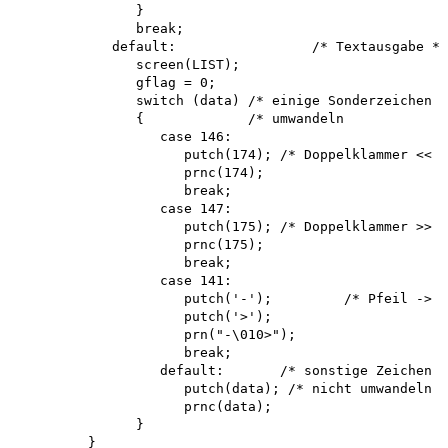
               }

               break;

            default:                 /* Textausgabe */

               screen(LIST); 

               gflag = 0;

               switch (data) /* einige Sonderzeichen *
               {             /* umwandeln            *
                  case 146:

                     putch(174); /* Doppelklammer << *
                     prnc(174); 

                     break; 

                  case 147:

                     putch(175); /* Doppelklammer >> *
                     prnc(175); 

                     break; 

                  case 141:

                     putch('-');         /* Pfeil -> *
                     putch('>'); 

                     prn("-\010>"); 

                     break;

                  default:       /* sonstige Zeichen *
                     putch(data); /* nicht umwandeln *
                     prnc(data);

               }

         }
