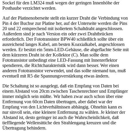
Sockel für den LM324 muß wegen der geringen Innenhöhe der
Posthaube verzichtet werden.
Auf der Platinenoberseite stellt ein kurzer Draht die Verbindung von
Pin 4 der Buchse zur Platine her, auf der Unterseite werden die Pins
20 und 22 entsprechend mit isoliertem Schaltdraht angeschlossen.
Außerdem sind je nach Version ein oder zwei Drahtbrücken
erforderlich. Der Fototransistor BPW40 schließlich sollte über ein
ausreichend langes Kabel, am besten Koaxialkabel, angeschlossen
werden. Er besitzt ein 5mm-LED-Gehäuse, die abgeflachte Seite mit
dem kürzeren Draht ist der Kollektor (C). Man sollte dem
Fototransistor unbedingt eine LED-Fassung mit Innenreflektor
spendieren, die Richtcharakteristik wird dann besser. Wer einen
anderen Fototransistor verwendet, und das sollte niemand tun, muß
eventuell mit R5 die Spannungsverstärkung etwas ändern.
Die Schaltung ist so ausgelegt, daß ein Empfang von Daten bei
einem Abstand von 20cm zwischen Taschenrechner und Empfänger
immer möglich sein müßte. Wir haben zwar auch schon über eine
Entfernung von 60cm Daten übertragen, aber dabei war der
Empfang von den Lichtverhältnissen abhängig. Ohnehin kann es
nur sinvoll sein, eine kleinere Entfernung zu wählen. Je kleiner der
Abstand ist, desto geringer ist auch die Wahrscheinlichkeit, daß
tieffliegende Wellensittiche den Strahlengang kreuzen und die
Übertragung behindern.