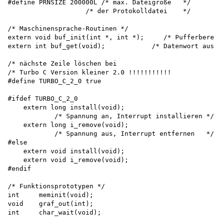
#define PRNSIZE 200000L /* max. Dateigröße   */

                    /* der Protokolldatei    */

/* Maschinensprache-Routinen */ 

extern void buf_init(int *, int *);     /* Pufferberei
extern int buf_get(void);            /* Datenwort aus 
/* nächste Zeile löschen bei                          
/* Turbo C Version kleiner 2.0 !!!!!!!!!!!            
#define TURBO_C_2_0 true

#ifdef TURBO_C_2_0

    extern long install(void); 

            /* Spannung an, Interrupt installieren */ 

    extern long i_remove(void);

            /* Spannung aus, Interrupt entfernen   */

#else

    extern void install(void); 

    extern void i_remove(void);

#endif

/* Funktionsprototypen */ 

int     meminit(void); 

void    graf_out(int); 

int     char_wait(void); 
