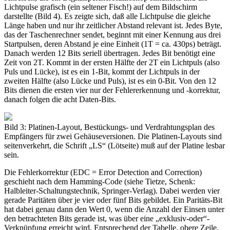
Lichtpulse grafisch (ein seltener Fisch!) auf dem Bildschirm
darstellte (Bild 4). Es zeigte sich, daß alle Lichtpulse die gleiche
Länge haben und nur ihr zeitlicher Abstand relevant ist. Jedes Byte,
das der Taschenrechner sendet, beginnt mit einer Kennung aus drei
Startpulsen, deren Abstand je eine Einheit (1T = ca. 430ps) beträgt.
Danach werden 12 Bits seriell übertragen. Jedes Bit benötigt eine
Zeit von 2T. Kommt in der ersten Hälfte der 2T ein Lichtpuls (also
Puls und Lücke), ist es ein 1-Bit, kommt der Lichtpuls in der
zweiten Hälfte (also Lücke und Puls), ist es ein 0-Bit. Von den 12
Bits dienen die ersten vier nur der Fehlererkennung und -korrektur,
danach folgen die acht Daten-Bits.
Bild 3: Platinen-Layout, Bestückungs- und Verdrahtungsplan des
Empfängers für zwei Gehäuseversionen. Die Platinen-Layouts sind
seitenverkehrt, die Schrift „LS“ (Lötseite) muß auf der Platine lesbar
sein.
Die Fehlerkorrektur (EDC = Error Detection and Correction)
geschieht nach dem Hamming-Code (siehe Tietze, Schenk:
Halbleiter-Schaltungstechnik, Springer-Verlag). Dabei werden vier
gerade Paritäten über je vier oder fünf Bits gebildet. Ein Paritäts-Bit
hat dabei genau dann den Wert 0, wenn die Anzahl der Einsen unter
den betrachteten Bits gerade ist, was über eine „exklusiv-oder“-
Verknüpfung erreicht wird. Entsprechend der Tabelle, obere Zeile,