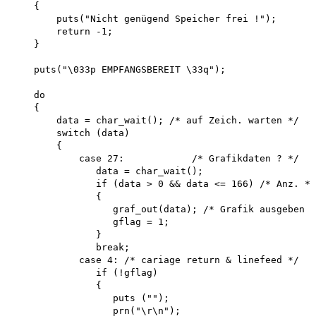
    {

        puts("Nicht genügend Speicher frei !"); 

        return -1;

    }

    puts("\033p EMPFANGSBEREIT \33q"); 

    do

    {

        data = char_wait(); /* auf Zeich. warten */ 

        switch (data)

        {

            case 27:            /* Grafikdaten ? */

               data = char_wait();

               if (data > 0 && data <= 166) /* Anz. */

               {

                  graf_out(data); /* Grafik ausgeben *
                  gflag = 1;

               }

               break;

            case 4: /* cariage return & linefeed */

               if (!gflag)

               {

                  puts (""); 

                  prn("\r\n");
