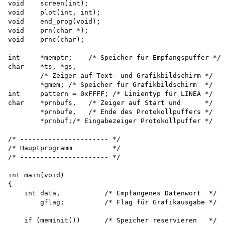
void    screen(int); 

void    plot(int, int);

void    end_prog(void); 

void    prn(char *); 

void    prnc(char);

int     *memptr;    /* Speicher für Empfangspuffer */

char    *ts, *gs,

        /* Zeiger auf Text- und Grafikbildschirm */ 

        *gmem; /* Speicher für Grafikbildschirm  */ 

int     pattern = 0xFFFF; /* Linientyp für LINEA */ 

char    *prnbufs,   /* Zeiger auf Start und      */

        *prnbufe,   /* Ende des Protokollpuffers */ 

        *prnbuf;/* Eingabezeiger Protokollpuffer */

/* ---------------------- */

/* Hauptprogramm          */

/* ---------------------- */

int main(void)

{

    int data,           /* Empfangenes Datenwort  */

        gflag;          /* Flag für Grafikausgabe */

    if (meminit())      /* Speicher reservieren   */
