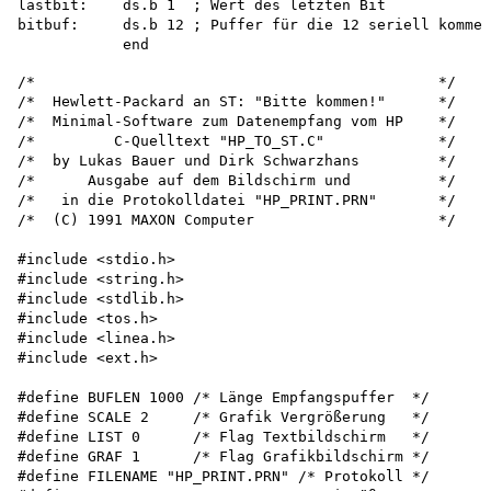
/*                                              */

/*  Hewlett-Packard an ST: "Bitte kommen!"      */

/*  Minimal-Software zum Datenempfang vom HP    */ 

/*         C-Quelltext "HP_TO_ST.C"             */

/*  by Lukas Bauer und Dirk Schwarzhans         */

/*      Ausgabe auf dem Bildschirm und          */

/*   in die Protokolldatei "HP_PRINT.PRN"       */

/*  (C) 1991 MAXON Computer                     */

#include <stdio.h>

#include <string.h>

#include <stdlib.h>

#include <tos.h>

#include <linea.h>

#include <ext.h>

#define BUFLEN 1000 /* Länge Empfangspuffer  */

#define SCALE 2     /* Grafik Vergrößerung   */

#define LIST 0      /* Flag Textbildschirm   */

#define GRAF 1      /* Flag Grafikbildschirm */

#define FILENAME "HP_PRINT.PRN" /* Protokoll */ 
