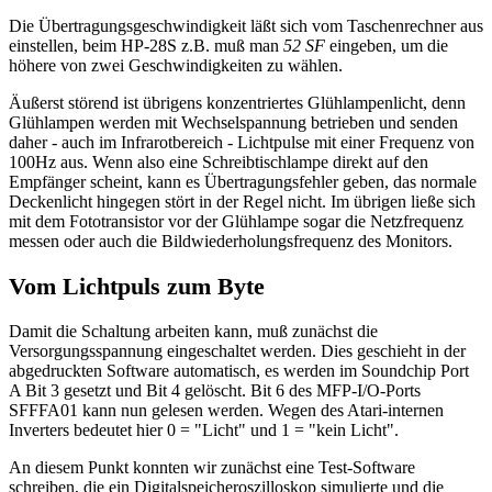
Die Übertragungsgeschwindigkeit läßt sich vom Taschenrechner aus
einstellen, beim HP-28S z.B. muß man
52 SF
eingeben, um die
höhere von zwei Geschwindigkeiten zu wählen.
Äußerst störend ist übrigens konzentriertes Glühlampenlicht, denn
Glühlampen werden mit Wechselspannung betrieben und senden
daher - auch im Infrarotbereich - Lichtpulse mit einer Frequenz von
100Hz aus. Wenn also eine Schreibtischlampe direkt auf den
Empfänger scheint, kann es Übertragungsfehler geben, das normale
Deckenlicht hingegen stört in der Regel nicht. Im übrigen ließe sich
mit dem Fototransistor vor der Glühlampe sogar die Netzfrequenz
messen oder auch die Bildwiederholungsfrequenz des Monitors.
Vom Lichtpuls zum Byte
Damit die Schaltung arbeiten kann, muß zunächst die
Versorgungsspannung eingeschaltet werden. Dies geschieht in der
abgedruckten Software automatisch, es werden im Soundchip Port
A Bit 3 gesetzt und Bit 4 gelöscht. Bit 6 des MFP-I/O-Ports
SFFFA01 kann nun gelesen werden. Wegen des Atari-internen
Inverters bedeutet hier 0 = "Licht" und 1 = "kein Licht".
An diesem Punkt konnten wir zunächst eine Test-Software
schreiben, die ein Digitalspeicheroszilloskop simulierte und die