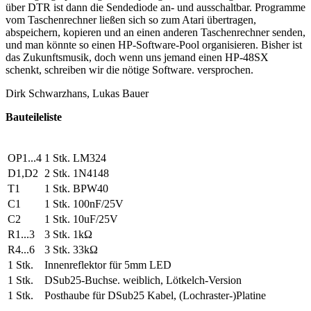
über DTR ist dann die Sendediode an- und ausschaltbar. Programme
vom Taschenrechner ließen sich so zum Atari übertragen,
abspeichern, kopieren und an einen anderen Taschenrechner senden,
und man könnte so einen HP-Software-Pool organisieren. Bisher ist
das Zukunftsmusik, doch wenn uns jemand einen HP-48SX
schenkt, schreiben wir die nötige Software. versprochen.
Dirk Schwarzhans, Lukas Bauer
Bauteileliste
OP1...4
1 Stk. LM324
D1,D2
2 Stk. 1N4148
T1
1 Stk. BPW40
C1
1 Stk. 100nF/25V
C2
1 Stk. 10uF/25V
R1...3
3 Stk. 1kΩ
R4...6
3 Stk. 33kΩ
1 Stk.
Innenreflektor für 5mm LED
1 Stk.
DSub25-Buchse. weiblich, Lötkelch-Version
1 Stk.
Posthaube für DSub25 Kabel, (Lochraster-)Platine