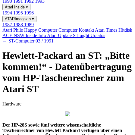
1990
1991
1992
1993
Atari Inside
▾
1994
1995
1996
ATARImagazin
▾
1987
1988
1989
Atari Phile
Happy Computer
Computer Kontakt
Atari Times
Hitdisk
ACE NSW Inside Info
Atari Update
STraight Up
atos
← ST-Computer 03 / 1991
Hewlett-Packard an ST: „Bitte
kommen!“ - Datenübertragung
vom HP-Taschenrechner zum
Atari ST
Hardware
Der HP-28S sowie fünf weitere wissenschaftliche
Taschenrechner von Hewlett-Packard verfügen über einen