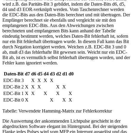
wird z.B. das Paritäts-Bit 3 gebildet, indem die Daten-Bits d6, d5,
d4 und d3 EOR-verknüpft werden. Vom Taschenrechner werden
die EDC-Bits aus den Daten-Bits berechnet und mit übertragen. Der
Empfänger berechnet sie ebenfalls und vergleicht sie mit den
empfangenen EDC-Bits. Aus den Abweichungen zwischen
berechneten und empfangenen Bits kann anhand der Tabelle
eindeutig bestimmt werden, welches Daten-Bit fehlerhaft ist, sofern
nur ein Bit fehlerhaft übertragen wurde. In diesem Fall kann das Bit
durch Negation korrigiert werden. Weichen z.B. EDC-Bit 3 und 0
ab, muß d3 das fehlerhafte Bit gewesen sein. Weicht nur ein EDC-
Bit ab, ist es vermutlich selbst fehlerhaft übertragen worden, und der
Fehler kann ignoriert werden.
Daten-Bit
d7
d6
d5
d4
d3
d2
d1
d0
EDC-Bit 3
X
X
X
X
EDC-Bit 2
X
X
X
X
X
EDC-Bit 1
X
X
X
X
X
EDC-Bit 0
X
X
X
X
Tabelle: Verwendete Hamming-Matrix zur Fehlerkorrektur
Die Auswertung der ankommenden Lichtpulse geschieht in der
abgedruckten Software elegant im Hintergrund. Bei der steigenden
Flanke jedes Pulses wird vom MFP ein Interrupt ausgelöst und das