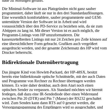
hätte zu Störungen geführt.
Die Minimal-Software ist aus Platzgründen nicht ganz sauber
programmiert, daher läuft sie nur in den drei Standardauflösungen.
Eine wesentlich komfortablere, sauber programmierte und GEM-
unterstützte Version der Software ist in Arbeit und wird
voraussichtlich über den PD-Service zu beziehen sein, da sie zum
Abtippen zu lang ist. Mit dieser Version ist es auch möglich, die
Programm-Listings vom HP umzuformatieren. Die
kassenzettelbreiten Listings mit nur 24 Zeichen pro Zeile können auf
eine übersichtlichere Form gebracht. Grafiken auch vergrößert
ausgedruckt werden, und der gesamte Zeichensatz des HP wird vom
Drucker beherrscht.
Bidirektionale Datenübertragung
Das jüngste Kind von Hewlett-Packard, der HP-48SX, besitzt
bereits eine bidirektionale optische Schnittstelle, mit der auch Daten
und Programme von Rechner zu Rechner übertragen werden
können. Es wäre daher denkbar, auch dem Atari noch einen
optischen Sender zu verpassen. Als Standard möchten wir hiermit
festlegen, daß dazu eine IR-Sendediode über einen Widerstand
zwischen Pin 20 (DTR) und Pin 7 (Masse) der RS232 geschaltet
wird. Zum Senden kann dann RTS auf 0 gesetzt werden, die
Versorgungsspannung des Empfängers wird so ausgeschaltet, und