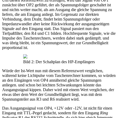
Um diesen Referenzwert zu erzeugen, wird das Signal von OP1
zunächst über OP2 geführt, der als Spannungsfolger geschaltet ist
und nichts weiter macht, als am Ausgang die gleiche Spannung zu
liefern, die am Eingang anliegt. Im Gegensatz zur direkten
Verbindung, dem Draht, findet beim Spannungsfolger oder
Impedanzwandler aber keine Rückwirkung der ausgangsseitigen
Signale auf den Eingang statt. Das Signal passiert nun den
Tiefpaßfilter, den R4 und C1 bilden. Hochfrequente Signale, wie die
Impulse des Taschenrechners, werden dabei stark gedämpft. und
was übrig bleibt, ist ein Spannungswert, der zur Grundhelligkeit
proportional ist.
Bild 2: Der Schaltplan des HP-Empfängers
Würde der Ist-Wert nun mit diesem Referenzwert verglichen,
während keine Lichtpulse vom Taschenrechner kommen, so würden
an den Eingängen von OP4 annähernd gleiche Spannungen
anliegen. und schon bei leichten Schwankungen könnte das
Ausgangssignal kippen. Daher wird mit einem Wert verglichen, der
etwas über dem Wert der Grundhelligkeit liegt, was mit dem
Spannungsteiler aus R3 und R6 realisiert wird.
Das Ausgangssignal von OP4, +12V oder -12V, ist nicht für einen
Eingang mit TTL-Pegel gedacht, sondern für den Eingang
Ring
Indicator
R1 der RS232-Schnittstelle, da sich hier gleich Interrupts