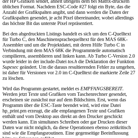
der HP Grafiken sendet, ähnelt übrigens dem bei Matrix-druckem
üblichen Format. Nachdem ESC-Code #27 folgt ein Byte, das die
Anzahl der Grafikspalten angibt, und dann werden die Daten der
Grafikspalten gesendet, je acht Pixel übereinander, wobei allerdings
das höchste Bit das unterste Pixel repräsentiert.
Bei den abgedruckten Listings handelt es sich um den C-Quelltext
für Turbo C, den Maschinensprachequelltext für den MAS 68K-
Assembler und um die Projektdatei, mit deren Hilfe Turbo C in
Verbindung mit dem MAS 68K die Programmteile automatisch
compilieren, assemblieren und linken kann. Ab Turbo C-Version 2.0
wurde leider in der include-Datei
tos.h
die Deklaration der Funktion
Supexec
geändert. Um die daraus resultierenden Fehler zu umgehen,
ist daher für Versionen vor 2.0 im C-Quelltext die markierte Zeile 27
zu löschen.
Wird das Programm gestartet, meldet es
EMPFANGSBEREIT
.
Werden jetzt Texte und Grafiken vom Taschenrechner gesendet,
erscheinen sie zunächst nur auf dem Bildschirm. Erst, wenn das
Programm über die ESC-Taste beendet wird, wird eine Datei
hp_print.prn erzeugt, die alle empfangenen Texte und Grafiken
enthält und vom Desktop aus direkt an den Drucker geschickt
werden kann. Ein simultanes Schreiben oder gar Drucken dieser
Daten war nicht möglich, da diese Operationen ebenso zeitkritisch
sind wie die Empfangsroutinen. Eine gegenseitige Beeinflussung