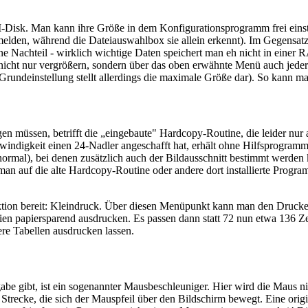
M-Disk. Man kann ihre Größe in dem Konfigurationsprogramm frei eins
melden, während die Dateiauswahlbox sie allein erkennt). Im Gegensat
ine Nachteil - wirklich wichtige Daten speichert man eh nicht in einer
icht nur vergrößern, sondern über das oben erwähnte Menü auch jeder
e Grundeinstellung stellt allerdings die maximale Größe dar). So kann m
 müssen, betrifft die „eingebaute" Hardcopy-Routine, die leider nur
indigkeit einen 24-Nadler angeschafft hat, erhält ohne Hilfsprogramm 
ormal), bei denen zusätzlich auch der Bildausschnitt bestimmt werden
man auf die alte Hardcopy-Routine oder andere dort installierte Progr
tion bereit: Kleindruck. Über diesen Menüpunkt kann man den Drucker
eien papiersparend ausdrucken. Es passen dann statt 72 nun etwa 136 Ze
ere Tabellen ausdrucken lassen.
abe gibt, ist ein sogenannter Mausbeschleuniger. Hier wird die Maus ni
e Strecke, die sich der Mauspfeil über den Bildschirm bewegt. Eine orig