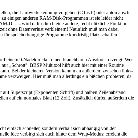
tellen, die Laufwerkskennung vorgeben (C bis P) oder automatisch
z zu einigen anderen RAM-Disk-Programmen ist sie leider nicht
 RAM-Disk - wird dafür durch eine andere, recht nützliche Funktion
zeit ohne Datenverlust verkleinern! Natürlich muß man dabei
an für speicherhungrige Programme kurzfristig Platz schaffen.
 auf einem 9-Nadeldrucker einen brauchbaren Ausdruck erzeugt. Wer
nur „Schrott". BBSP Multitool hilft auch hier mit einer Routine
 kann. Bei der kleineren Version kann man außerdem zwischen links-
amme verzweigen. Hier muß man allerdings ein bißchen probieren, da
 auf Superscript (Exponenten-Schrift) und halben Zeilenabstand
ilen auf ein normales Blatt (12 Zoll). Zusätzlich dürfen außerdem die
cht einfach schneller, sondern verhält sich abhängig von der
inelle Idee verbirgt sich auch hinter dem Wrap-Modus: erreicht die