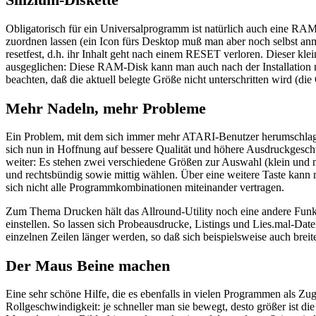
Obligatorisch für ein Universalprogramm ist natürlich auch eine RA
zuordnen lassen (ein Icon fürs Desktop muß man aber noch selbst an
resetfest, d.h. ihr Inhalt geht nach einem RESET verloren. Dieser kle
ausgeglichen: Diese RAM-Disk kann man auch nach der Installation n
beachten, daß die aktuell belegte Größe nicht unterschritten wird (di
Mehr Nadeln, mehr Probleme
Ein Problem, mit dem sich immer mehr ATARI-Benutzer herumschlagen
sich nun in Hoffnung auf bessere Qualität und höhere Ausdruckgeschw
weiter: Es stehen zwei verschiedene Größen zur Auswahl (klein und n
und rechtsbündig sowie mittig wählen. Über eine weitere Taste kann 
sich nicht alle Programmkombinationen miteinander vertragen.
Zum Thema Drucken hält das Allround-Utility noch eine andere Funk
einstellen. So lassen sich Probeausdrucke, Listings und Lies.mal-Dat
einzelnen Zeilen länger werden, so daß sich beispielsweise auch breit
Der Maus Beine machen
Eine sehr schöne Hilfe, die es ebenfalls in vielen Programmen als Zug
Rollgeschwindigkeit: je schneller man sie bewegt, desto größer ist di