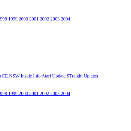
1998
1999
2000
2001
2002
2003
2004
ACE NSW Inside Info
Atari Update
STraight Up
atos
1998
1999
2000
2001
2002
2003
2004