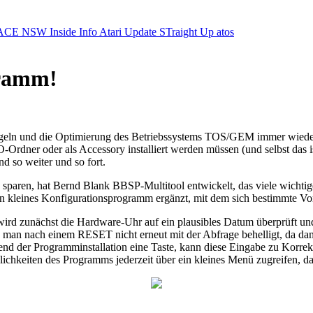
ACE NSW Inside Info
Atari Update
STraight Up
atos
gramm!
geln und die Optimierung des Betriebssystems TOS/GEM immer wieder hi
Ordner oder als Accessory installiert werden müssen (und selbst das 
so weiter und so fort.
u sparen, hat Bernd Blank BBSP-Multitool entwickelt, das viele wicht
 ein kleines Konfigurationsprogramm ergänzt, mit dem sich bestimmte 
ird zunächst die Hardware-Uhr auf ein plausibles Datum überprüft un
rd man nach einem RESET nicht erneut mit der Abfrage behelligt, da d
rend der Programminstallation eine Taste, kann diese Eingabe zu Korr
hkeiten des Programms jederzeit über ein kleines Menü zugreifen, das