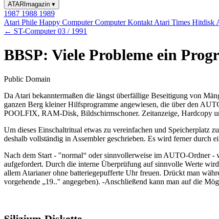
ATARImagazin
▾
1987
1988
1989
Atari Phile
Happy Computer
Computer Kontakt
Atari Times
Hitdisk
← ST-Computer 03 / 1991
BBSP: Viele Probleme ein Pro
Public Domain
Da Atari bekanntermaßen die längst überfällige Beseitigung von Män
ganzen Berg kleiner Hilfsprogramme angewiesen, die über den AUTO-
POOLFIX, RAM-Disk, Bildschirmschoner. Zeitanzeige, Hardcopy und 
Um dieses Einschaltritual etwas zu vereinfachen und Speicherplatz z
deshalb vollständig in Assembler geschrieben. Es wird ferner durch
Nach dem Start - "normal“ oder sinnvollerweise im AUTO-Ordner - w
aufgefordert. Durch die interne Überprüfung auf sinnvolle Werte wi
allem Atarianer ohne batteriegepufferte Uhr freuen. Drückt man wäh
vorgehende „19.." angegeben). -Anschließend kann man auf die Möglic
Silizium-Diskette