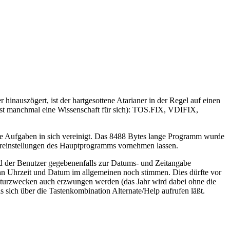
nauszögert, ist der hartgesottene Atarianer in der Regel auf einen
ist manchmal eine Wissenschaft für sich): TOS.FIX, VDIFIX,
ige Aufgaben in sich vereinigt. Das 8488 Bytes lange Programm wurde
Voreinstellungen des Hauptprogramms vornehmen lassen.
d der Benutzer gegebenenfalls zur Datums- und Zeitangabe
ann Uhrzeit und Datum im allgemeinen noch stimmen. Dies dürfte vor
ekturzwecken auch erzwungen werden (das Jahr wird dabei ohne die
 sich über die Tastenkombination Alternate/Help aufrufen läßt.