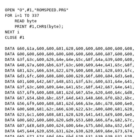
OPEN "O",#1,"ROMSPEED.PRG"

FOR i=1 TO 337 

    READ byte

    PRINT #1,CHR$(byte);

NEXT i 

CLOSE #1

DATA &60,&1a,&00,&00,&01,&28,&00,&00,&00,&00,&00,&08,&
DATA &00,&00,&00,&00,&00,&00,&00,&00,&00,&07,&00,&00,&
DATA &3f,&3c,&00,&26,&4e,&4e,&5c,&8f,&4a,&39,&00,&08,&
DATA &48,&7a,&00,&b6,&3f,&3c,&00,&09,&4e,&41,&5c,&8f,&
DATA &81,&2c,&66,&34,&22,&79,&00,&08,&81,&28,&93,&fc,&
DATA &d3,&fc,&00,&08,&00,&00,&20,&6f,&00,&04,&d3,&e8,&
DATA &01,&00,&42,&67,&48,&51,&3f,&3c,&00,&31,&4e,&41,&
DATA &3f,&3c,&00,&09,&4e,&41,&5c,&8f,&42,&67,&4e,&41,&
DATA &57,&f9,&00,&08,&81,&2d,&67,&5e,&20,&40,&4c,&d8,&
DATA &67,&54,&b0,&bc,&5f,&4d,&43,&48,&66,&f0,&b2,&bc,&
DATA &56,&f9,&00,&08,&81,&2d,&66,&3e,&0c,&78,&00,&e0,&
DATA &00,&08,&81,&2c,&66,&30,&22,&3c,&00,&00,&81,&28,&
DATA &23,&c1,&00,&08,&81,&28,&20,&41,&43,&£9,&00,&e0,&
DATA &00,&02,&00,&00,&20,&d9,&53,&80,&66,&fa,&82,&7c,&
DATA &07,&£8,&£0,&00,&24,&00,&4e,&75,&0d,&0a,&52,&4f,&
DATA &45,&44,&20,&56,&31,&2e,&30,&20,&69,&6e,&73,&74,&
DATA &65,&72,&74,&0d,&0a,&bd,&20,&31,&39,&39,&31,&20,&