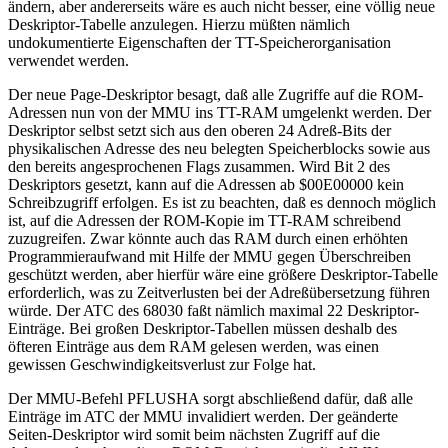
ändern, aber andererseits wäre es auch nicht besser, eine völlig neue
Deskriptor-Tabelle anzulegen. Hierzu müßten nämlich
undokumentierte Eigenschaften der TT-Speicherorganisation
verwendet werden.
Der neue Page-Deskriptor besagt, daß alle Zugriffe auf die ROM-
Adressen nun von der MMU ins TT-RAM umgelenkt werden. Der
Deskriptor selbst setzt sich aus den oberen 24 Adreß-Bits der
physikalischen Adresse des neu belegten Speicherblocks sowie aus
den bereits angesprochenen Flags zusammen. Wird Bit 2 des
Deskriptors gesetzt, kann auf die Adressen ab $00E00000 kein
Schreibzugriff erfolgen. Es ist zu beachten, daß es dennoch möglich
ist, auf die Adressen der ROM-Kopie im TT-RAM schreibend
zuzugreifen. Zwar könnte auch das RAM durch einen erhöhten
Programmieraufwand mit Hilfe der MMU gegen Überschreiben
geschützt werden, aber hierfür wäre eine größere Deskriptor-Tabelle
erforderlich, was zu Zeitverlusten bei der Adreßübersetzung führen
würde. Der ATC des 68030 faßt nämlich maximal 22 Deskriptor-
Einträge. Bei großen Deskriptor-Tabellen müssen deshalb des
öfteren Einträge aus dem RAM gelesen werden, was einen
gewissen Geschwindigkeitsverlust zur Folge hat.
Der MMU-Befehl PFLUSHA sorgt abschließend dafür, daß alle
Einträge im ATC der MMU invalidiert werden. Der geänderte
Seiten-Deskriptor wird somit beim nächsten Zugriff auf die