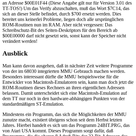
an Adresse $00E01F44 (Diese Angabe gilt nur für Version 3.01 des
TT-TOS!) Um das Verify abzuschalten, muß das Wort $7C14, das
sich an dieser Stelle befindet, durch $700 ersetzt werden. Dies
bereitet uns keinerlei Probleme, liegen doch alle ursprünglichen
ROM-Routinen nun im RAM. Aber nicht vergessen: Das
Schreibschutz-Bit des Seiten-Deskriptors für den Bereich ab
$00E00000 darf nicht gesetzt sein, sonst kann der Speicher nicht
verändert werden!
Ausblick
Man kann davon ausgehen, daß in nächster Zeit weitere Programme
von der im 68030 integrierten MMU Gebrauch machen werden.
Besonders interessant dürfte die MMU beispielsweise für die
Entwickler von Macintosh-Emulatoren sein, kann man doch jetzt die
ROM-Routinen dieses Rechners an ihren eigentlichen Adressen
belassen. Damit unterscheidet sich eine Macintosh-Emulation auf
dem TT nur noch in den hardware-abhängigen Punkten von der
standardmäßigen ST-Emulation.
Mindestens ein Programm, das sich die Möglichkeiten der MMU
zunutze macht, existiert übrigens schon seit dem Herbst letzten
Jahres. Hierbei handelt es sich um das Programm 24BIT.PRG, das
von Atari USA kommt. Dieses Programm sorgt dafür, daß