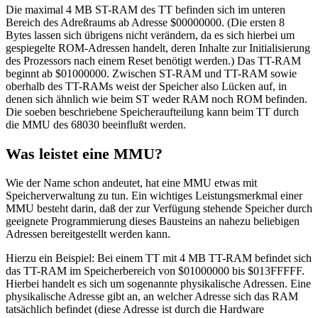
Die maximal 4 MB ST-RAM des TT befinden sich im unteren
Bereich des Adreßraums ab Adresse $00000000. (Die ersten 8
Bytes lassen sich übrigens nicht verändern, da es sich hierbei um
gespiegelte ROM-Adressen handelt, deren Inhalte zur Initialisierung
des Prozessors nach einem Reset benötigt werden.) Das TT-RAM
beginnt ab $01000000. Zwischen ST-RAM und TT-RAM sowie
oberhalb des TT-RAMs weist der Speicher also Lücken auf, in
denen sich ähnlich wie beim ST weder RAM noch ROM befinden.
Die soeben beschriebene Speicheraufteilung kann beim TT durch
die MMU des 68030 beeinflußt werden.
Was leistet eine MMU?
Wie der Name schon andeutet, hat eine MMU etwas mit
Speicherverwaltung zu tun. Ein wichtiges Leistungsmerkmal einer
MMU besteht darin, daß der zur Verfügung stehende Speicher durch
geeignete Programmierung dieses Bausteins an nahezu beliebigen
Adressen bereitgestellt werden kann.
Hierzu ein Beispiel: Bei einem TT mit 4 MB TT-RAM befindet sich
das TT-RAM im Speicherbereich von $01000000 bis $013FFFFF.
Hierbei handelt es sich um sogenannte physikalische Adressen. Eine
physikalische Adresse gibt an, an welcher Adresse sich das RAM
tatsächlich befindet (diese Adresse ist durch die Hardware