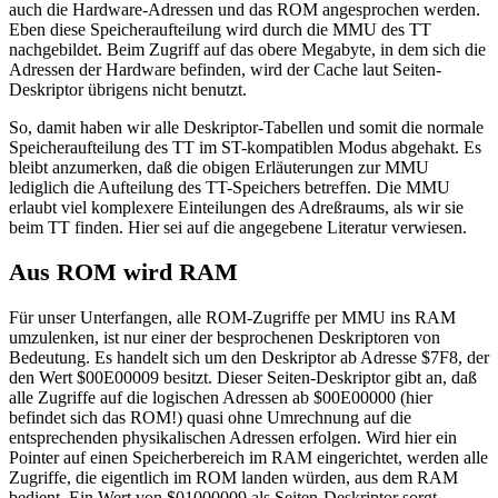
auch die Hardware-Adressen und das ROM angesprochen werden.
Eben diese Speicheraufteilung wird durch die MMU des TT
nachgebildet. Beim Zugriff auf das obere Megabyte, in dem sich die
Adressen der Hardware befinden, wird der Cache laut Seiten-
Deskriptor übrigens nicht benutzt.
So, damit haben wir alle Deskriptor-Tabellen und somit die normale
Speicheraufteilung des TT im ST-kompatiblen Modus abgehakt. Es
bleibt anzumerken, daß die obigen Erläuterungen zur MMU
lediglich die Aufteilung des TT-Speichers betreffen. Die MMU
erlaubt viel komplexere Einteilungen des Adreßraums, als wir sie
beim TT finden. Hier sei auf die angegebene Literatur verwiesen.
Aus ROM wird RAM
Für unser Unterfangen, alle ROM-Zugriffe per MMU ins RAM
umzulenken, ist nur einer der besprochenen Deskriptoren von
Bedeutung. Es handelt sich um den Deskriptor ab Adresse $7F8, der
den Wert $00E00009 besitzt. Dieser Seiten-Deskriptor gibt an, daß
alle Zugriffe auf die logischen Adressen ab $00E00000 (hier
befindet sich das ROM!) quasi ohne Umrechnung auf die
entsprechenden physikalischen Adressen erfolgen. Wird hier ein
Pointer auf einen Speicherbereich im RAM eingerichtet, werden alle
Zugriffe, die eigentlich im ROM landen würden, aus dem RAM
bedient. Ein Wert von $01000009 als Seiten-Deskriptor sorgt