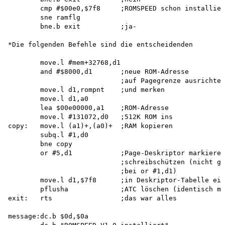
        cmp #$00e0,$7f8     ;ROMSPEED schon installier
        sne ramflg

        bne.b exit          ;ja-

*Die folgenden Befehle sind die entscheidenden

        move.l #mem+32768,d1 

        and #$8000,d1       ;neue ROM-Adresse 

                            ;auf Pagegrenze ausrichten

        move.l d1,rompnt    ;und merken

        move.l d1,a0

        lea $00e00000,a1    ;ROM-Adresse

        move.l #131072,d0   ;512K ROM ins

copy:   move.l (a1)+,(a0)+  ;RAM kopieren

        subq.l #1,d0 

        bne copy

        or #5,d1            ;Page-Deskriptor markieren
                            ;schreibschützen (nicht ge
                            ;bei or #1,d1) 

        move.l d1,$7f8      ;in Deskriptor-Tabelle ein
        pflusha             ;ATC löschen (identisch mi
exit:   rts                 ;das war alles

message:dc.b $0d,$0a
