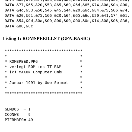
DATA &77,&65,&20,&53,&65,&69,&6d,&65,&74,&0d,&0a,&00,&
DATA &4d,&53,&50,&45,&45,&44,&20,&6c,&84,&75,&66,&74,&
DATA &20,&61,&75,&66,&20,&64,&65,&6d,&20,&41,&74,&61,&
DATA &54,&0d,&0a,&00,&00,&00,&00,&0e,&14,&08,&06,&36,&
Listing 1: ROMSPEED.LST (GFA-BASIC)
*********************************

*                               *

* ROMSPEED.PRG                  *

* verlegt ROM ins TT-RAM        *

* (c) MAXON Computer GmbH       *

*                               *

* Januar 1991 by Uwe Seimet     *

*                               *

*********************************

GEMDOS  = 1 

CCONWS  = 9 

PTERMRES= 49
