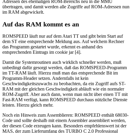
Adressen des ehemaligen ROM-Bereichs neu in die MMU
übertragen, und damit werden alle Zugriffe auf ROM-Adressen nun
im RAM abgewickelt.
Auf das RAM kommt es an
ROMSPEED läuft nur auf dem Atari TT und gibt beim Start auf
dem ST eine entsprechende Meldung aus. Auf welchem Rechner
das Programm gestartet wurde, erkennt es anhand des
entsprechenden Eintrags im cookie jar [4].
Damit die Systemroutinen auch wirklich schneller werden, muß
unbedingt dafür gesorgt werden, daß das ROMSPEED-Programm
im TT-RAM läuft. Hierzu muß man das entsprechende Bit im
Programm-Header setzen. Andernfalls ist kein
Geschwindigkeitszuwachs zu beobachten, da ein Zugriff aufs ST-
RAM mit der gleichen Geschwindigkeit abläuft wie ein normaler
ROM-Zugriff. Aber auch dann, wenn man nicht über einen TT mit
Fast-RAM verfügt, kann ROMSPEED durchaus nützliche Dienste
leisten. Hierzu gleich mehr.
Noch ein Hinweis zum Assemblieren: ROMSPEED enthält 68030-
Code und sollte deshalb mit einem Assembler assembliert werden,
der diesen Code erzeugen kann. Besonders empfehlenswert ist der
MAS, der zum Lieferumfang des TURBO C 2.0 Professional