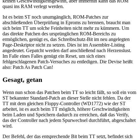
keinen Geschwindigkeitsgewinn, aber immerhin kann das ROM
quasi ins RAM verlegt werden.
Ist es beim ST noch unumgänglich, ROM-Patches zur
abschließenden Überprüfung in Eproms zu brennen, braucht man
sich beim TT um solche Feinheiten nicht mehr zu kümmern. Um
das direkte Patchen des ursprünglichen ROM-Bereichs zu
ermöglichen, genügt es, das Schreibschutz-Bit im neu angelegten
Page-Deskriptor nicht zu setzen. Dies ist im Assembler-Listing
angedeutet. Gepatcht werden darf anschließend nach Herzenslust.
Im Falle eines Falles genügt ein Reset, um sich eines
fehlgeschlagenen Patch-Versuches zu entledigen. Die Devise heißt
also: Patch As Patch Can!
Gesagt, getan
Wenn nun schon das Patchen beim TT so leicht fällt, so soll ein vom
ST bekannter Standard-Patch an dieser Stelle nicht fehlen. Da der
TT mit dem gleichen Floppy-Controller (WD1772) wie der ST
arbeitet, ist es auch beim TT möglich, höhere Geschwindigkeiten
beim Laden und Speichern dadurch zu erreichen, daß das Verify,
das der Controller nach jedem Spurwechsel durchführt, abgeschaltet
wird.
Der Befehl, der das entsprechende Bit beim TT setzt, befindet sich