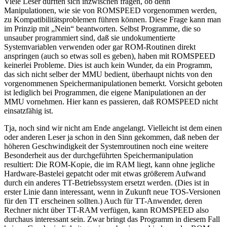
Viele Leser dürften sich inzwischen fragen, ob denn
Manipulationen, wie sie von ROMSPEED vorgenommen werden,
zu Kompatibilitätsproblemen führen können. Diese Frage kann man
im Prinzip mit „Nein“ beantworten. Selbst Programme, die so
unsauber programmiert sind, daß sie undokumentierte
Systemvariablen verwenden oder gar ROM-Routinen direkt
anspringen (auch so etwas soll es geben), haben mit ROMSPEED
keinerlei Probleme. Dies ist auch kein Wunder, da ein Programm,
das sich nicht selber der MMU bedient, überhaupt nichts von den
vorgenommenen Speichermanipulationen bemerkt. Vorsicht geboten
ist lediglich bei Programmen, die eigene Manipulationen an der
MMU vornehmen. Hier kann es passieren, daß ROMSPEED nicht
einsatzfähig ist.
Tja, noch sind wir nicht am Ende angelangt. Vielleicht ist dem einen
oder anderen Leser ja schon in den Sinn gekommen, daß neben der
höheren Geschwindigkeit der Systemroutinen noch eine weitere
Besonderheit aus der durchgeführten Speichermanipulation
resultiert: Die ROM-Kopie, die im RAM liegt, kann ohne jegliche
Hardware-Bastelei gepatcht oder mit etwas größerem Aufwand
durch ein anderes TT-Betriebssystem ersetzt werden. (Dies ist in
erster Linie dann interessant, wenn in Zukunft neue TOS-Versionen
für den TT erscheinen sollten.) Auch für TT-Anwender, deren
Rechner nicht über TT-RAM verfügen, kann ROMSPEED also
durchaus interessant sein. Zwar bringt das Programm in diesem Fall