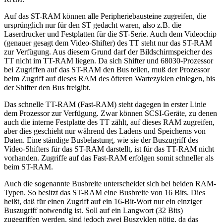
Auf das ST-RAM können alle Peripheriebausteine zugreifen, die
ursprünglich nur für den ST gedacht waren, also z.B. die
Laserdrucker und Festplatten für die ST-Serie. Auch dem Videochip
(genauer gesagt dem Video-Shifter) des TT steht nur das ST-RAM
zur Verfügung. Aus diesem Grund darf der Bildschirmspeicher des
TT nicht im TT-RAM liegen. Da sich Shifter und 68030-Prozessor
bei Zugriffen auf das ST-RAM den Bus teilen, muß der Prozessor
beim Zugriff auf dieses RAM des öfteren Wartezyklen einlegen, bis
der Shifter den Bus freigibt.
Das schnelle TT-RAM (Fast-RAM) steht dagegen in erster Linie
dem Prozessor zur Verfügung. Zwar können SCSI-Geräte, zu denen
auch die interne Festplatte des TT zählt, auf dieses RAM zugreifen,
aber dies geschieht nur während des Ladens und Speicherns von
Daten. Eine ständige Busbelastung, wie sie der Buszugriff des
Video-Shifters für das ST-RAM darstellt, ist für das TT-RAM nicht
vorhanden. Zugriffe auf das Fast-RAM erfolgen somit schneller als
beim ST-RAM.
Auch die sogenannte Busbreite unterscheidet sich bei beiden RAM-
Typen. So besitzt das ST-RAM eine Busbreite von 16 Bits. Dies
heißt, daß für einen Zugriff auf ein 16-Bit-Wort nur ein einziger
Buszugriff notwendig ist. Soll auf ein Langwort (32 Bits)
zugegriffen werden, sind jedoch zwei Buszyklen nötig, da das