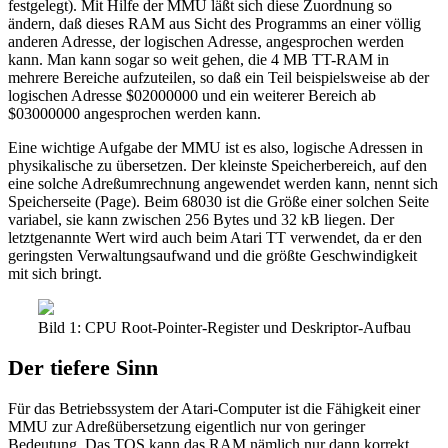
festgelegt). Mit Hilfe der MMU läßt sich diese Zuordnung so
ändern, daß dieses RAM aus Sicht des Programms an einer völlig
anderen Adresse, der logischen Adresse, angesprochen werden
kann. Man kann sogar so weit gehen, die 4 MB TT-RAM in
mehrere Bereiche aufzuteilen, so daß ein Teil beispielsweise ab der
logischen Adresse $02000000 und ein weiterer Bereich ab
$03000000 angesprochen werden kann.
Eine wichtige Aufgabe der MMU ist es also, logische Adressen in
physikalische zu übersetzen. Der kleinste Speicherbereich, auf den
eine solche Adreßumrechnung angewendet werden kann, nennt sich
Speicherseite (Page). Beim 68030 ist die Größe einer solchen Seite
variabel, sie kann zwischen 256 Bytes und 32 kB liegen. Der
letztgenannte Wert wird auch beim Atari TT verwendet, da er den
geringsten Verwaltungsaufwand und die größte Geschwindigkeit
mit sich bringt.
Bild 1: CPU Root-Pointer-Register und Deskriptor-Aufbau
Der tiefere Sinn
Für das Betriebssystem der Atari-Computer ist die Fähigkeit einer
MMU zur Adreßübersetzung eigentlich nur von geringer
Bedeutung. Das TOS kann das RAM nämlich nur dann korrekt