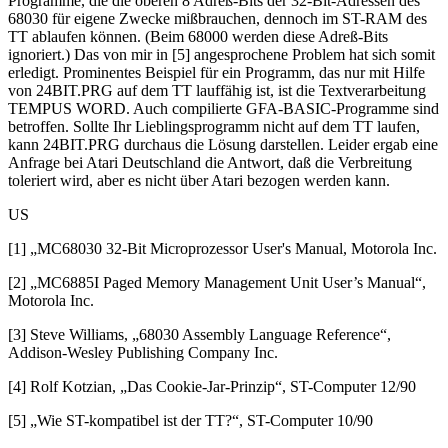
Programme, die die oberen 8 Adreß-Bits der 32-Bit-Adressen des
68030 für eigene Zwecke mißbrauchen, dennoch im ST-RAM des
TT ablaufen können. (Beim 68000 werden diese Adreß-Bits
ignoriert.) Das von mir in [5] angesprochene Problem hat sich somit
erledigt. Prominentes Beispiel für ein Programm, das nur mit Hilfe
von 24BIT.PRG auf dem TT lauffähig ist, ist die Textverarbeitung
TEMPUS WORD. Auch compilierte GFA-BASIC-Programme sind
betroffen. Sollte Ihr Lieblingsprogramm nicht auf dem TT laufen,
kann 24BIT.PRG durchaus die Lösung darstellen. Leider ergab eine
Anfrage bei Atari Deutschland die Antwort, daß die Verbreitung
toleriert wird, aber es nicht über Atari bezogen werden kann.
US
[1] „MC68030 32-Bit Microprozessor User's Manual, Motorola Inc.
[2] „MC6885I Paged Memory Management Unit User’s Manual“,
Motorola Inc.
[3] Steve Williams, „68030 Assembly Language Reference“,
Addison-Wesley Publishing Company Inc.
[4] Rolf Kotzian, „Das Cookie-Jar-Prinzip“, ST-Computer 12/90
[5] „Wie ST-kompatibel ist der TT?“, ST-Computer 10/90