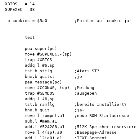
XBIOS   = 14 

SUPEXEC = 38

_p_cookies = $5a0           ;Pointer auf cookie-jar

        text

        pea super(pc) 

        move #SUPEXEC,-(sp) 

        trap #XBIOS 

        addq.l #6,sp

        tst.b stflg         ;Atari ST?

        bne.b quitst        ;je-

        pea message(pc)

        move #CCONWS,-(sp)  ;Meldung

        trap #GEMDOS        ;ausgeben

        addq.l #6,sp

        tst.b ramflg        ;bereits installiert? 

        bne.b quit          ;ja-

        move.l rompnt,a1    ;neue ROM-Startadresse

        sub.l #mem,a1

        add.l #524288,a1    ;512K Speicher reservieren
        move.l 4(sp),a0     ;Basepage-Adresse

        add.l 12(a0),a1     ;TEXT-Segment
