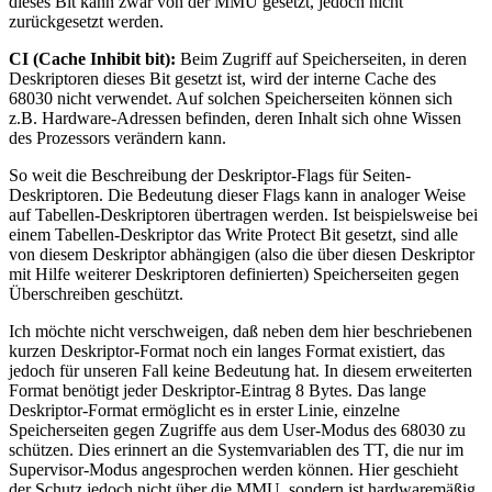
dieses Bit kann zwar von der MMU gesetzt, jedoch nicht
zurückgesetzt werden.
CI (Cache Inhibit bit):
Beim Zugriff auf Speicherseiten, in deren
Deskriptoren dieses Bit gesetzt ist, wird der interne Cache des
68030 nicht verwendet. Auf solchen Speicherseiten können sich
z.B. Hardware-Adressen befinden, deren Inhalt sich ohne Wissen
des Prozessors verändern kann.
So weit die Beschreibung der Deskriptor-Flags für Seiten-
Deskriptoren. Die Bedeutung dieser Flags kann in analoger Weise
auf Tabellen-Deskriptoren übertragen werden. Ist beispielsweise bei
einem Tabellen-Deskriptor das Write Protect Bit gesetzt, sind alle
von diesem Deskriptor abhängigen (also die über diesen Deskriptor
mit Hilfe weiterer Deskriptoren definierten) Speicherseiten gegen
Überschreiben geschützt.
Ich möchte nicht verschweigen, daß neben dem hier beschriebenen
kurzen Deskriptor-Format noch ein langes Format existiert, das
jedoch für unseren Fall keine Bedeutung hat. In diesem erweiterten
Format benötigt jeder Deskriptor-Eintrag 8 Bytes. Das lange
Deskriptor-Format ermöglicht es in erster Linie, einzelne
Speicherseiten gegen Zugriffe aus dem User-Modus des 68030 zu
schützen. Dies erinnert an die Systemvariablen des TT, die nur im
Supervisor-Modus angesprochen werden können. Hier geschieht
der Schutz jedoch nicht über die MMU, sondern ist hardwaremäßig