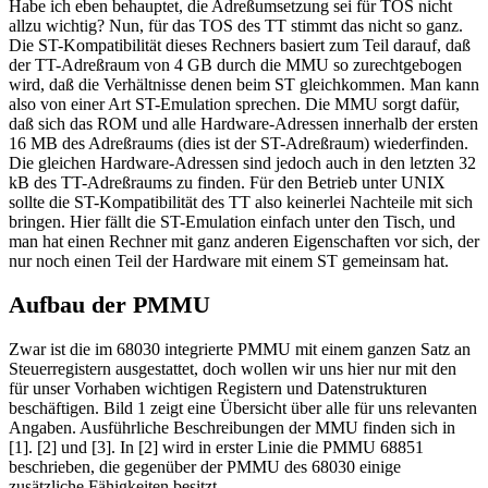
Habe ich eben behauptet, die Adreßumsetzung sei für TOS nicht
allzu wichtig? Nun, für das TOS des TT stimmt das nicht so ganz.
Die ST-Kompatibilität dieses Rechners basiert zum Teil darauf, daß
der TT-Adreßraum von 4 GB durch die MMU so zurechtgebogen
wird, daß die Verhältnisse denen beim ST gleichkommen. Man kann
also von einer Art ST-Emulation sprechen. Die MMU sorgt dafür,
daß sich das ROM und alle Hardware-Adressen innerhalb der ersten
16 MB des Adreßraums (dies ist der ST-Adreßraum) wiederfinden.
Die gleichen Hardware-Adressen sind jedoch auch in den letzten 32
kB des TT-Adreßraums zu finden. Für den Betrieb unter UNIX
sollte die ST-Kompatibilität des TT also keinerlei Nachteile mit sich
bringen. Hier fällt die ST-Emulation einfach unter den Tisch, und
man hat einen Rechner mit ganz anderen Eigenschaften vor sich, der
nur noch einen Teil der Hardware mit einem ST gemeinsam hat.
Aufbau der PMMU
Zwar ist die im 68030 integrierte PMMU mit einem ganzen Satz an
Steuerregistern ausgestattet, doch wollen wir uns hier nur mit den
für unser Vorhaben wichtigen Registern und Datenstrukturen
beschäftigen. Bild 1 zeigt eine Übersicht über alle für uns relevanten
Angaben. Ausführliche Beschreibungen der MMU finden sich in
[1]. [2] und [3]. In [2] wird in erster Linie die PMMU 68851
beschrieben, die gegenüber der PMMU des 68030 einige
zusätzliche Fähigkeiten besitzt.