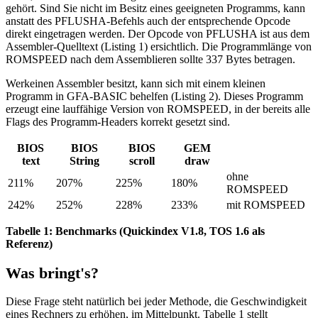
gehört. Sind Sie nicht im Besitz eines geeigneten Programms, kann
anstatt des PFLUSHA-Befehls auch der entsprechende Opcode
direkt eingetragen werden. Der Opcode von PFLUSHA ist aus dem
Assembler-Quelltext (Listing 1) ersichtlich. Die Programmlänge von
ROMSPEED nach dem Assemblieren sollte 337 Bytes betragen.
Werkeinen Assembler besitzt, kann sich mit einem kleinen
Programm in GFA-BASIC behelfen (Listing 2). Dieses Programm
erzeugt eine lauffähige Version von ROMSPEED, in der bereits alle
Flags des Programm-Headers korrekt gesetzt sind.
BIOS
BIOS
BIOS
GEM
text
String
scroll
draw
ohne
211%
207%
225%
180%
ROMSPEED
242%
252%
228%
233%
mit ROMSPEED
Tabelle 1: Benchmarks (Quickindex V1.8, TOS 1.6 als
Referenz)
Was bringt's?
Diese Frage steht natürlich bei jeder Methode, die Geschwindigkeit
eines Rechners zu erhöhen, im Mittelpunkt. Tabelle 1 stellt