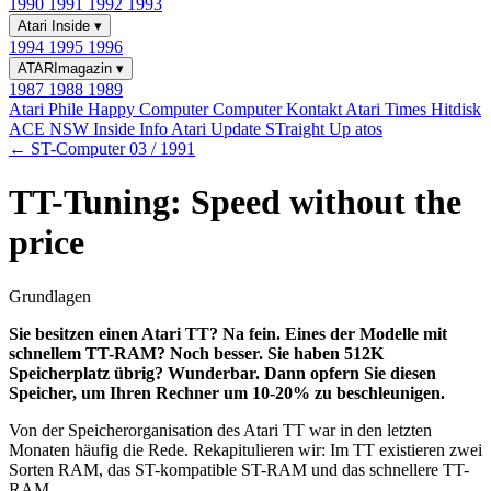
1990
1991
1992
1993
Atari Inside
▾
1994
1995
1996
ATARImagazin
▾
1987
1988
1989
Atari Phile
Happy Computer
Computer Kontakt
Atari Times
Hitdisk
ACE NSW Inside Info
Atari Update
STraight Up
atos
← ST-Computer 03 / 1991
TT-Tuning: Speed without the
price
Grundlagen
Sie besitzen einen Atari TT? Na fein. Eines der Modelle mit
schnellem TT-RAM? Noch besser. Sie haben 512K
Speicherplatz übrig? Wunderbar. Dann opfern Sie diesen
Speicher, um Ihren Rechner um 10-20% zu beschleunigen.
Von der Speicherorganisation des Atari TT war in den letzten
Monaten häufig die Rede. Rekapitulieren wir: Im TT existieren zwei
Sorten RAM, das ST-kompatible ST-RAM und das schnellere TT-
RAM.