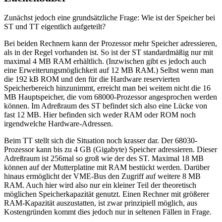
Zunächst jedoch eine grundsätzliche Frage: Wie ist der Speicher bei
ST und TT eigentlich aufgeteilt?
Bei beiden Rechnern kann der Prozessor mehr Speicher adressieren,
als in der Regel vorhanden ist. So ist der ST standardmäßig nur mit
maximal 4 MB RAM erhältlich. (Inzwischen gibt es jedoch auch
eine Erweiterungsmöglichkeit auf 12 MB RAM.) Selbst wenn man
die 192 kB ROM und den für die Hardware reservierten
Speicherbereich hinzunimmt, erreicht man bei weitem nicht die 16
MB Hauptspeicher, die vom 68000-Prozessor angesprochen werden
können. Im Adreßraum des ST befindet sich also eine Lücke von
fast 12 MB. Hier befinden sich weder RAM oder ROM noch
irgendwelche Hardware-Adressen.
Beim TT stellt sich die Situation noch krasser dar. Der 68030-
Prozessor kann bis zu 4 GB (Gigabyte) Speicher adressieren. Dieser
Adreßraum ist 256mal so groß wie der des ST. Maximal 18 MB
können auf der Mutterplatine mit RAM bestückt werden. Darüber
hinaus ermöglicht der VME-Bus den Zugriff auf weitere 8 MB
RAM. Auch hier wird also nur ein kleiner Teil der theoretisch
möglichen Speicherkapazität genutzt. Einen Rechner mit größerer
RAM-Kapazität auszustatten, ist zwar prinzipiell möglich, aus
Kostengründen kommt dies jedoch nur in seltenen Fällen in Frage.