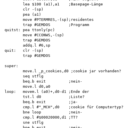
        lea $100 (a1),a1    ;Basepage-Länge

        clr -(sp) 

        pea (a1)

        move #PTERMRES,-(sp);residentes 

        trap #GEMDOS        ;Programm

quitst: pea ttonly(pc)

        move #CCONWS,-(sp) 

        trap #GEMDOS 

        addq.l #6,sp 

quit:   clr -(sp)

        trap #GEMDOS

super:

        move.l _p_cookies,d0 ;cookie jar vorhanden?

        seq stflg

        beq.b exit          ;nein-

        move.l d0,a0 

loop:   movem.l (a0)+,d0-d1 ;Ende der

        tst.l d0            ;Liste?

        beq.b exit          ;ja-

        cmp.l #"_MCH",d0    ;cookie für Computertyp? 

        bne loop            ;nein-

        cmp.l #$00020000,d1 ;TT? 

        sne stflg

        bne.b exit          ;nein-
