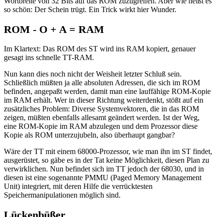
Wortbreite von 32 Bits auf das ROM zuzugreifen. Aber wie heißt es
so schön: Der Schein trügt. Ein Trick wirkt hier Wunder.
ROM - O + A = RAM
Im Klartext: Das ROM des ST wird ins RAM kopiert, genauer
gesagt ins schnelle TT-RAM.
Nun kann dies noch nicht der Weisheit letzter Schluß sein.
Schließlich müßten ja alle absoluten Adressen, die sich im ROM
befinden, angepaßt werden, damit man eine lauffähige ROM-Kopie
im RAM erhält. Wer in dieser Richtung weiterdenkt, stößt auf ein
zusätzliches Problem: Diverse Systemvektoren, die in das ROM
zeigen, müßten ebenfalls allesamt geändert werden. Ist der Weg,
eine ROM-Kopie im RAM abzulegen und dem Prozessor diese
Kopie als ROM unterzujubeln, also überhaupt gangbar?
Wäre der TT mit einem 68000-Prozessor, wie man ihn im ST findet,
ausgerüstet, so gäbe es in der Tat keine Möglichkeit, diesen Plan zu
verwirklichen. Nun befindet sich im TT jedoch der 68030, und in
diesen ist eine sogenannte PMMU (Paged Memory Management
Unit) integriert, mit deren Hilfe die verrücktesten
Speichermanipulationen möglich sind.
Lückenbüßer