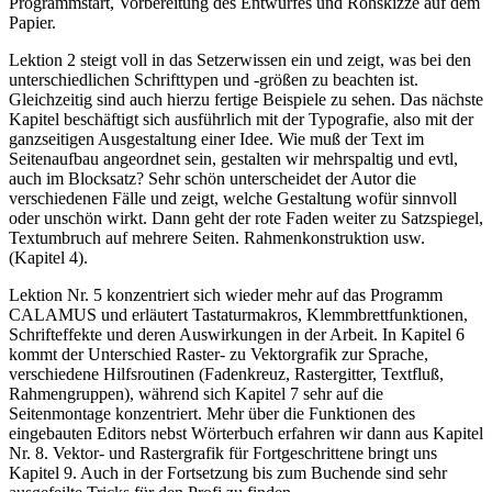
Programmstart, Vorbereitung des Entwurfes und Rohskizze auf dem
Papier.
Lektion 2 steigt voll in das Setzerwissen ein und zeigt, was bei den
unterschiedlichen Schrifttypen und -größen zu beachten ist.
Gleichzeitig sind auch hierzu fertige Beispiele zu sehen. Das nächste
Kapitel beschäftigt sich ausführlich mit der Typografie, also mit der
ganzseitigen Ausgestaltung einer Idee. Wie muß der Text im
Seitenaufbau angeordnet sein, gestalten wir mehrspaltig und evtl,
auch im Blocksatz? Sehr schön unterscheidet der Autor die
verschiedenen Fälle und zeigt, welche Gestaltung wofür sinnvoll
oder unschön wirkt. Dann geht der rote Faden weiter zu Satzspiegel,
Textumbruch auf mehrere Seiten. Rahmenkonstruktion usw.
(Kapitel 4).
Lektion Nr. 5 konzentriert sich wieder mehr auf das Programm
CALAMUS und erläutert Tastaturmakros, Klemmbrettfunktionen,
Schrifteffekte und deren Auswirkungen in der Arbeit. In Kapitel 6
kommt der Unterschied Raster- zu Vektorgrafik zur Sprache,
verschiedene Hilfsroutinen (Fadenkreuz, Rastergitter, Textfluß,
Rahmengruppen), während sich Kapitel 7 sehr auf die
Seitenmontage konzentriert. Mehr über die Funktionen des
eingebauten Editors nebst Wörterbuch erfahren wir dann aus Kapitel
Nr. 8. Vektor- und Rastergrafik für Fortgeschrittene bringt uns
Kapitel 9. Auch in der Fortsetzung bis zum Buchende sind sehr