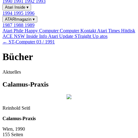
1990
1991
1992
1993
Atari Inside
▾
1994
1995
1996
ATARImagazin
▾
1987
1988
1989
Atari Phile
Happy Computer
Computer Kontakt
Atari Times
Hitdisk
ACE NSW Inside Info
Atari Update
STraight Up
atos
← ST-Computer 03 / 1991
Bücher
Aktuelles
Calamus-Praxis
Reinhold Seitl
Calamus-Praxis
Wien, 1990
155 Seiten