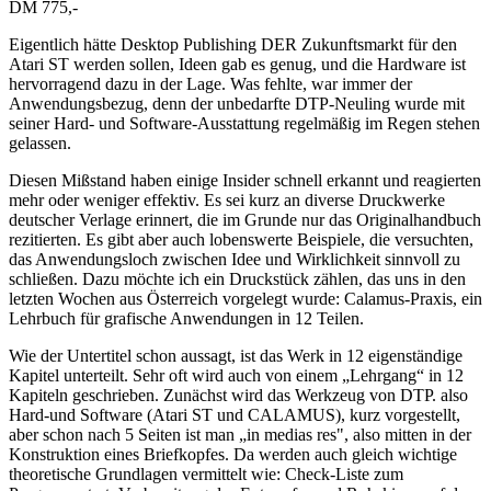
DM 775,-
Eigentlich hätte Desktop Publishing DER Zukunftsmarkt für den
Atari ST werden sollen, Ideen gab es genug, und die Hardware ist
hervorragend dazu in der Lage. Was fehlte, war immer der
Anwendungsbezug, denn der unbedarfte DTP-Neuling wurde mit
seiner Hard- und Software-Ausstattung regelmäßig im Regen stehen
gelassen.
Diesen Mißstand haben einige Insider schnell erkannt und reagierten
mehr oder weniger effektiv. Es sei kurz an diverse Druckwerke
deutscher Verlage erinnert, die im Grunde nur das Originalhandbuch
rezitierten. Es gibt aber auch lobenswerte Beispiele, die versuchten,
das Anwendungsloch zwischen Idee und Wirklichkeit sinnvoll zu
schließen. Dazu möchte ich ein Druckstück zählen, das uns in den
letzten Wochen aus Österreich vorgelegt wurde: Calamus-Praxis, ein
Lehrbuch für grafische Anwendungen in 12 Teilen.
Wie der Untertitel schon aussagt, ist das Werk in 12 eigenständige
Kapitel unterteilt. Sehr oft wird auch von einem „Lehrgang“ in 12
Kapiteln geschrieben. Zunächst wird das Werkzeug von DTP. also
Hard-und Software (Atari ST und CALAMUS), kurz vorgestellt,
aber schon nach 5 Seiten ist man „in medias res", also mitten in der
Konstruktion eines Briefkopfes. Da werden auch gleich wichtige
theoretische Grundlagen vermittelt wie: Check-Liste zum