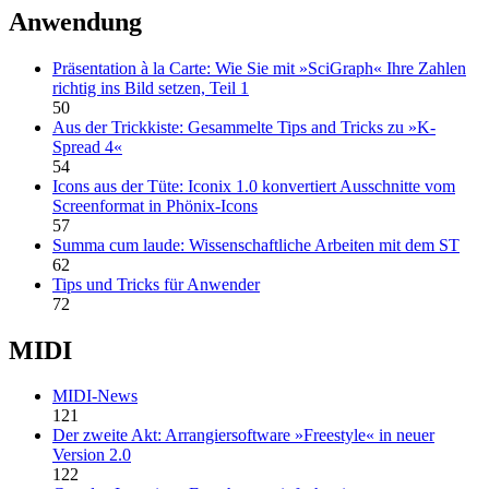
Anwendung
Präsentation à la Carte: Wie Sie mit »SciGraph« Ihre Zahlen
richtig ins Bild setzen, Teil 1
50
Aus der Trickkiste: Gesammelte Tips and Tricks zu »K-
Spread 4«
54
Icons aus der Tüte: Iconix 1.0 konvertiert Ausschnitte vom
Screenformat in Phönix-Icons
57
Summa cum laude: Wissenschaftliche Arbeiten mit dem ST
62
Tips und Tricks für Anwender
72
MIDI
MIDI-News
121
Der zweite Akt: Arrangiersoftware »Freestyle« in neuer
Version 2.0
122