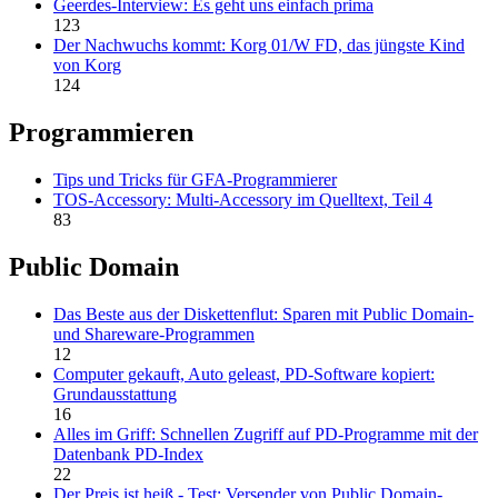
Geerdes-Interview: Es geht uns einfach prima
123
Der Nachwuchs kommt: Korg 01/W FD, das jüngste Kind
von Korg
124
Programmieren
Tips und Tricks für GFA-Programmierer
TOS-Accessory: Multi-Accessory im Quelltext, Teil 4
83
Public Domain
Das Beste aus der Diskettenflut: Sparen mit Public Domain-
und Shareware-Programmen
12
Computer gekauft, Auto geleast, PD-Software kopiert:
Grundausstattung
16
Alles im Griff: Schnellen Zugriff auf PD-Programme mit der
Datenbank PD-Index
22
Der Preis ist heiß - Test: Versender von Public Domain-