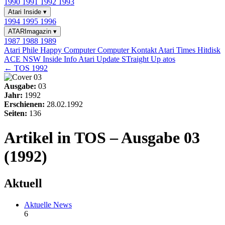
1990
1991
1992
1993
Atari Inside
▾
1994
1995
1996
ATARImagazin
▾
1987
1988
1989
Atari Phile
Happy Computer
Computer Kontakt
Atari Times
Hitdisk
ACE NSW Inside Info
Atari Update
STraight Up
atos
← TOS 1992
Ausgabe:
03
Jahr:
1992
Erschienen:
28.02.1992
Seiten:
136
Artikel in TOS – Ausgabe 03
(1992)
Aktuell
Aktuelle News
6