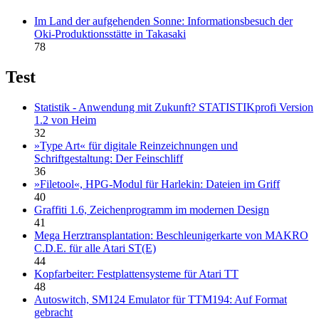
Im Land der aufgehenden Sonne: Informationsbesuch der
Oki-Produktionsstätte in Takasaki
78
Test
Statistik - Anwendung mit Zukunft? STATISTIKprofi Version
1.2 von Heim
32
»Type Art« für digitale Reinzeichnungen und
Schriftgestaltung: Der Feinschliff
36
»Filetool«, HPG-Modul für Harlekin: Dateien im Griff
40
Graffiti 1.6, Zeichenprogramm im modernen Design
41
Mega Herztransplantation: Beschleunigerkarte von MAKRO
C.D.E. für alle Atari ST(E)
44
Kopfarbeiter: Festplattensysteme für Atari TT
48
Autoswitch, SM124 Emulator für TTM194: Auf Format
gebracht