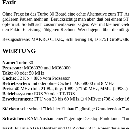
Fazit
Ohne Frage ist das Turbo 30 Board eine echte Alternative zum T
größeren Pausen mehr an. Berücksichtigt man aber, daß bei einem ST e
opfern ist. So läßt sich zusammenfassend sagen: Wer mit kleinem Gel
den Faktor 6 leistungsfähigeren Rechner. Wer dagegen über die nötige
Bezugsadresse: MAKRO C.D.E., Schillerring 19, D-8751 Großwalls
WERTUNG
Name:
Turbo 30
Prozessor:
MC68030 und MC68000
Takt:
40 oder 50 MHz
Cache:
32 Kb + 8Kb vom Prozessor
Betriebsarten:
mit oder ohne Cache □ MC68000 mit 8 MHz
Preis:
40 MHz (full: 2198.-, tiny: 1989.-) □ 50 MHz, MMU (2998.-)
Betriebssystem:
EOS 30 oder TT-TOS
Erweiterungen:
FPU von 33 bis 60 MHz □ 4 MByte (798.-) oder 16
Stärken:
sehr schnell □ leichter Einbau □ günstige Grundversion □ ar
Schwächen:
RAM-Ausbau teuer □ geringe Desktop-Funktionen □ u
Fazit:
Für alle ST(E) Besitzer und DTP-oder CAD-Anwender eine ech