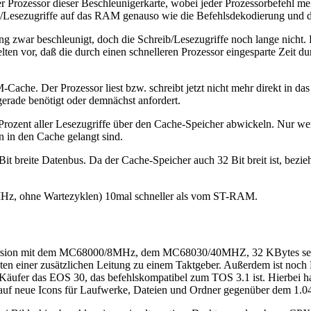
 Prozessor dieser Beschleunigerkarte, wobei jeder Prozessorbefehl meh
/Lesezugriffe auf das RAM genauso wie die Befehlsdekodierung und di
ung zwar beschleunigt, doch die Schreib/Lesezugriffe noch lange nich
n vor, daß die durch einen schnelleren Prozessor eingesparte Zeit durc
che. Der Prozessor liest bzw. schreibt jetzt nicht mehr direkt in d
rade benötigt oder demnächst anfordert.
 Prozent aller Lesezugriffe über den Cache-Speicher abwickeln. Nur we
 in den Cache gelangt sind.
 breite Datenbus. Da der Cache-Speicher auch 32 Bit breit ist, bezie
 MHz, ohne Wartezyklen) 10mal schneller als vom ST-RAM.
ndversion mit dem MC68000/8MHz, dem MC68030/40MHZ, 32 KBytes se
en einer zusätzlichen Leitung zu einem Taktgeber. Außerdem ist noc
Käufer das EOS 30, das befehlskompatibel zum TOS 3.1 ist. Hierbei ha
is auf neue Icons für Laufwerke, Dateien und Ordner gegenüber dem 1.0