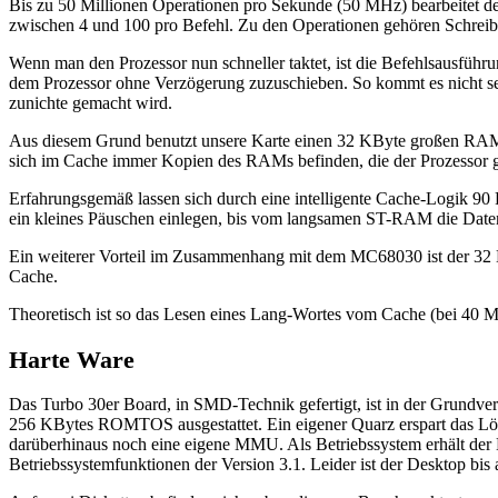
Bis zu 50 Millionen Operationen pro Sekunde (50 MHz) bearbeitet der
zwischen 4 und 100 pro Befehl. Zu den Operationen gehören Schreib
Wenn man den Prozessor nun schneller taktet, ist die Befehlsausführ
dem Prozessor ohne Verzögerung zuzuschieben. So kommt es nicht selte
zunichte gemacht wird.
Aus diesem Grund benutzt unsere Karte einen 32 KByte großen RAM-Ca
sich im Cache immer Kopien des RAMs befinden, die der Prozessor ge
Erfahrungsgemäß lassen sich durch eine intelligente Cache-Logik 90
ein kleines Päuschen einlegen, bis vom langsamen ST-RAM die Daten
Ein weiterer Vorteil im Zusammenhang mit dem MC68030 ist der 32 Bit
Cache.
Theoretisch ist so das Lesen eines Lang-Wortes vom Cache (bei 40
Harte Ware
Das Turbo 30er Board, in SMD-Technik gefertigt, ist in der Gru
256 KBytes ROMTOS ausgestattet. Ein eigener Quarz erspart das Löt
darüberhinaus noch eine eigene MMU. Als Betriebssystem erhält der 
Betriebssystemfunktionen der Version 3.1. Leider ist der Desktop b