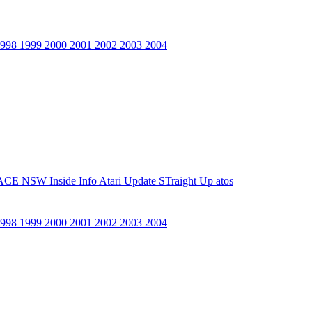
1998
1999
2000
2001
2002
2003
2004
ACE NSW Inside Info
Atari Update
STraight Up
atos
1998
1999
2000
2001
2002
2003
2004