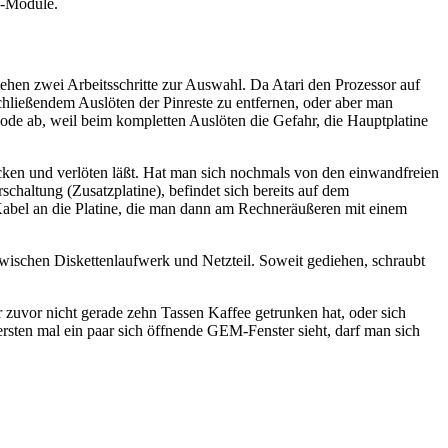
X-Module.
ehen zwei Arbeitsschritte zur Auswahl. Da Atari den Prozessor auf
schließendem Auslöten der Pinreste zu entfernen, oder aber man
ode ab, weil beim kompletten Auslöten die Gefahr, die Hauptplatine
tecken und verlöten läßt. Hat man sich nochmals von den einwandfreien
chaltung (Zusatzplatine), befindet sich bereits auf dem
Kabel an die Platine, die man dann am Rechneräußeren mit einem
ischen Diskettenlaufwerk und Netzteil. Soweit gediehen, schraubt
er zuvor nicht gerade zehn Tassen Kaffee getrunken hat, oder sich
sten mal ein paar sich öffnende GEM-Fenster sieht, darf man sich