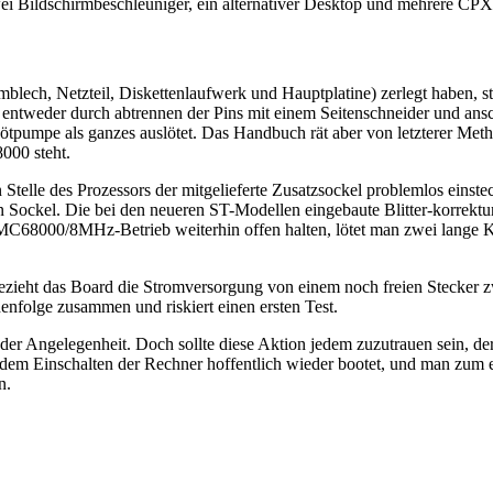
ei Bildschirmbeschleuniger, ein alternativer Desktop und mehrere CP
lech, Netzteil, Diskettenlaufwerk und Hauptplatine) zerlegt haben, st
eser entweder durch abtrennen der Pins mit einem Seitenschneider und an
ötpumpe als ganzes auslötet. Das Handbuch rät aber von letzterer Meth
000 steht.
an Stelle des Prozessors der mitgelieferte Zusatzsockel problemlos eins
 Sockel. Die bei den neueren ST-Modellen eingebaute Blitter-korrekturs
en MC68000/8MHz-Betrieb weiterhin offen halten, lötet man zwei lange 
ieht das Board die Stromversorgung von einem noch freien Stecker zw
nfolge zusammen und riskiert einen ersten Test.
il der Angelegenheit. Doch sollte diese Aktion jedem zuzutrauen sein, d
dem Einschalten der Rechner hoffentlich wieder bootet, und man zum er
n.