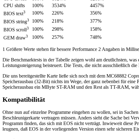
CPU shifts
100%
3534%
4457%
3
100%
226%
356%
BIOS text
3
100%
218%
377%
BIOS string
3
100%
298%
158%
BIOS scroll
3
100%
257%
748%
GEM draw
1 Größere Werte stehen für bessere Performance 2 Angaben in Milli
Die Benchmarktests in der Tabelle zeigen wohl am deutlichsten, was 
Leistungssteigerung beisteuert. Die Tests, die nicht ausschließlich di
Die uns bereitgestellte Karte ließe sich noch mit dem MC68882 Copr
Speicherausbau (32-Bit) nichts im Wege, der ganz nebenbei für eine 
Speicherausbau ein MByte ST-RAM und den Rest als TT-RAM, wäh
Kompatibilität
Ohne nun auf einzelne Programme eingehen zu wollen, sei in Sachen K
Beschleunigerkarte vertragen müssen. Anders sieht die Sache bei Ver
Programm finden, das sich mit EOS nicht verträgt. Inwieweit diese P
leugnen, daß EOS in der vorliegenden Version einen sehr sicheren Eindr