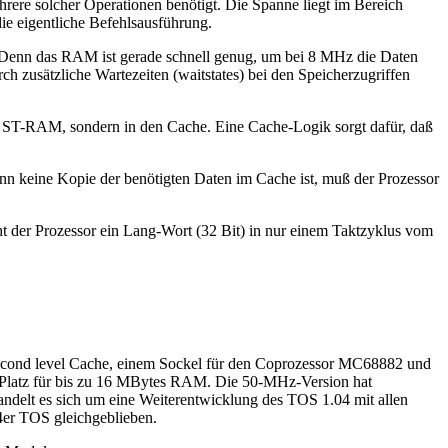
rere solcher Operationen benötigt. Die Spanne liegt im Bereich
e eigentliche Befehlsausführung.
t. Denn das RAM ist gerade schnell genug, um bei 8 MHz die Daten
h zusätzliche Wartezeiten (waitstates) bei den Speicherzugriffen
as ST-RAM, sondern in den Cache. Eine Cache-Logik sorgt dafür, daß
nn keine Kopie der benötigten Daten im Cache ist, muß der Prozessor
ht der Prozessor ein Lang-Wort (32 Bit) in nur einem Taktzyklus vom
cond level Cache, einem Sockel für den Coprozessor MC68882 und
h Platz für bis zu 16 MBytes RAM. Die 50-MHz-Version hat
ndelt es sich um eine Weiterentwicklung des TOS 1.04 mit allen
4er TOS gleichgeblieben.