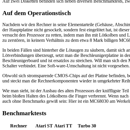
Auf zwei Disketten befinden sich neben diversen Benchmarktests, zw
Auf dem Operationstisch
Nachdem wir den Rechner in seine Elementarteile (Gehäuse, Abschirmb
der Hauptplatine nicht gesockelt, sondern fest eingelötet hat, ist di
versucht den Prozessor zu retten, indem man ihn mit Lötkolben und L
zu zerstören, in keinem Verhältnis zu dem etwa 8 Mark billigen MC68
In beiden Fällen sind hinterher die Lötaugen zu säubern, damit sich 
Lötverbindungen überzeugt, setzt man die Beschleunigerplatine in den
Beschleunigerboard und ist ersatzlos zu streichen. Will man sich d
Schalter verbindet. Eine Soft-ware-Umschaltung ist nicht vorgesehen.
Obwohl sich stromsparende CMOS-Chips auf der Platine befinden, bez
und steckt man die Rechnerkomponenten wieder in umgekehrter Reihe
Wie man sieht, ist der Ausbau des alten Prozessors der kniffligste Te
beim bloßen Halten des Lötkolbens die Finger verbrennt. Wenn nach 
auch ohne Benchmarks gewiß sein: Hier ist ein MC68030 am Werkel
Benchmarktests
Rechner
Atari ST
Atari TT
Turbo 30