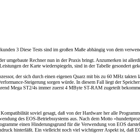
sekunden 3 Diese Tests sind im großen Maße abhängig von dem verwen
der umgebaute Rechner nun in der Praxis bringt. Anzumerken ist allerd
e Leistungen der Karte wiederspiegeln, sind in der Tabelle gesondert ge
ozessor, der sich durch einen eigenen Quarz mit bis zu 60 MHz takten
Performance-Steigerung sorgen würde. In diesem Fall liegt der Speiche
rend Mega ST2/4s immer zuerst 4 MByte ST-RAM zugeteilt bekomm
ompatibilität soviel gesagt, daß von der Hardware her alle Programme,
wendung des EOS-Betriebssystems aus. Nach dem Motto »hundertprozenti
rogramme einen Hinderungsgrund für die Verwendung von EOS darstellen
uck hinterläßt. Ein vielleicht noch viel wichtigerer Aspekt ist, daß EO