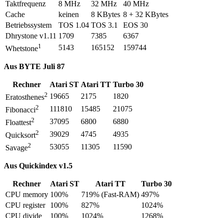
Taktfrequenz
8 MHz
32 MHz
40 MHz
Cache
keinen
8 KBytes
8 + 32 KBytes
Betriebssystem
TOS 1.04
TOS 3.1
EOS 30
Dhrystone v1.11
1709
7385
6367
1
5143
165152
159744
Whetstone
Aus BYTE Juli 87
Rechner
Atari ST
Atari TT
Turbo 30
2
19665
2175
1820
Eratosthenes
2
111810
15485
21075
Fibonacci
2
37095
6800
6880
Floattest
2
39029
4745
4935
Quicksort
2
53055
11305
11590
Savage
Aus Quickindex v1.5
Rechner
Atari ST
Atari TT
Turbo 30
CPU memory
100%
719% (Fast-RAM)
497%
CPU register
100%
827%
1024%
CPU divide
100%
1024%
1268%