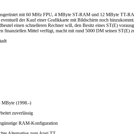
T. Ausgerüstet mit 60 MHz FPU, 4 MByte ST-RAM und 12 MByte TT-R
ventuell der Kauf einer Grafikkarte mit Bildschirm noch hinzukommt, e
dbeutel einen schnelleren Rechner will, den Besitz eines ST(E) vorau
n finanziellen Mittel verfügt, macht mit rund 5000 DM seinen ST(E) zu
tadt
 MByte (1998.-)
beitet zuverlässig
ngünstige RAM-Konfiguration
te Alternative zum Atari TT