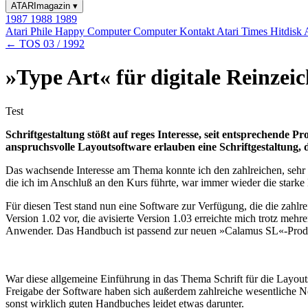
ATARImagazin
▾
1987
1988
1989
Atari Phile
Happy Computer
Computer Kontakt
Atari Times
Hitdisk
← TOS 03 / 1992
»Type Art« für digitale Reinzei
Test
Schriftgestaltung stößt auf reges Interesse, seit entsprechende
anspruchsvolle Layoutsoftware erlauben eine Schriftgestaltung,
Das wachsende Interesse am Thema konnte ich den zahlreichen, sehr 
die ich im Anschluß an den Kurs führte, war immer wieder die starke
Für diesen Test stand nun eine Software zur Verfügung, die die zahl
Version 1.02 vor, die avisierte Version 1.03 erreichte mich trotz m
Anwender. Das Handbuch ist passend zur neuen »Calamus SL«-Produktf
War diese allgemeine Einführung in das Thema Schrift für die Layouts
Freigabe der Software haben sich außerdem zahlreiche wesentliche 
sonst wirklich guten Handbuches leidet etwas darunter.