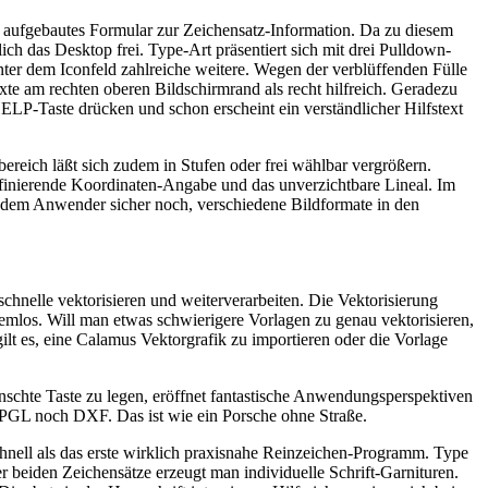
ch aufgebautes Formular zur Zeichensatz-Information. Da zu diesem
ich das Desktop frei. Type-Art präsentiert sich mit drei Pulldown-
er dem Iconfeld zahlreiche weitere. Wegen der verblüffenden Fülle
te am rechten oberen Bildschirmrand als recht hilfreich. Geradezu
 HELP-Taste drücken und schon erscheint ein verständlicher Hilfstext
ereich läßt sich zudem in Stufen oder frei wählbar vergrößern.
 definierende Koordinaten-Angabe und das unverzichtbare Lineal. Im
e dem Anwender sicher noch, verschiedene Bildformate in den
chnelle vektorisieren und weiterverarbeiten. Die Vektorisierung
emlos. Will man etwas schwierigere Vorlagen zu genau vektorisieren,
lt es, eine Calamus Vektorgrafik zu importieren oder die Vorlage
schte Taste zu legen, eröffnet fantastische Anwendungsperspektiven
PGL noch DXF. Das ist wie ein Porsche ohne Straße.
chnell als das erste wirklich praxisnahe Reinzeichen-Programm. Type
r beiden Zeichensätze erzeugt man individuelle Schrift-Garnituren.