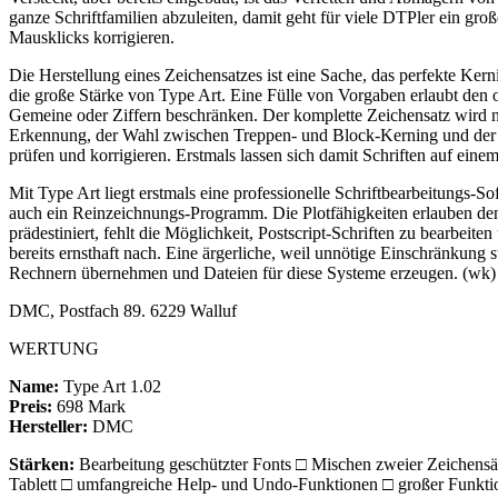
ganze Schriftfamilien abzuleiten, damit geht für viele DTPler ein gr
Mausklicks korrigieren.
Die Herstellung eines Zeichensatzes ist eine Sache, das perfekte Ker
die große Stärke von Type Art. Eine Fülle von Vorgaben erlaubt den o
Gemeine oder Ziffern beschränken. Der komplette Zeichensatz wird 
Erkennung, der Wahl zwischen Treppen- und Block-Kerning und der 
prüfen und korrigieren. Erstmals lassen sich damit Schriften auf einem
Mit Type Art liegt erstmals eine professionelle Schriftbearbeitungs-
auch ein Reinzeichnungs-Programm. Die Plotfähigkeiten erlauben den E
prädestiniert, fehlt die Möglichkeit, Postscript-Schriften zu bearbei
bereits ernsthaft nach. Eine ärgerliche, weil unnötige Einschränkung
Rechnern übernehmen und Dateien für diese Systeme erzeugen. (wk)
DMC, Postfach 89. 6229 Walluf
WERTUNG
Name:
Type Art 1.02
Preis:
698 Mark
Hersteller:
DMC
Stärken:
Bearbeitung geschützter Fonts □ Mischen zweier Zeichensätz
Tablett □ umfangreiche Help- und Undo-Funktionen □ großer Funkt