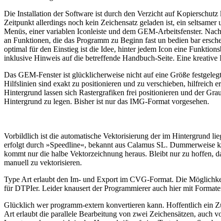
Die Installation der Software ist durch den Verzicht auf Kopierschut
Zeitpunkt allerdings noch kein Zeichensatz geladen ist, ein seltsamer
Menüs, einer variablen Iconleiste und dem GEM-Arbeitsfenster. Nach
an Funktionen, die das Programm zu Beginn fast un bedien bar ersche
optimal für den Einstieg ist die Idee, hinter jedem Icon eine Funktion
inklusive Hinweis auf die betreffende Handbuch-Seite. Eine kreative 
Das GEM-Fenster ist glücklicherweise nicht auf eine Größe festgeleg
Hilfslinien sind exakt zu positionieren und zu verschieben, hilfreich
Hintergrund lassen sich Rastergrafiken frei positionieren und der G
Hintergrund zu legen. Bisher ist nur das IMG-Format vorgesehen.
Vorbildlich ist die automatische Vektorisierung der im Hintergrund l
erfolgt durch »Speedline«, bekannt aus Calamus SL. Dummerweise kla
kommt nur die halbe Vektorzeichnung heraus. Bleibt nur zu hoffen, da
manuell zu vektorisieren.
Type Art erlaubt den Im- und Export im CVG-Format. Die Möglichkeit
für DTPIer. Leider knausert der Programmierer auch hier mit Form
Glücklich wer programm-extern konvertieren kann. Hoffentlich ein Zus
Art erlaubt die parallele Bearbeitung von zwei Zeichensätzen, auch v