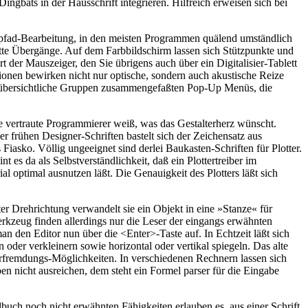
ingbats in der Hausschrift integrieren. Hilfreich erweisen sich bei
rpfad-Bearbeitung, in den meisten Programmen quälend umständlich
te Übergänge. Auf dem Farbbildschirm lassen sich Stützpunkte und
t der Mauszeiger, den Sie übrigens auch über ein Digitalisier-Tablett
ionen bewirken nicht nur optische, sondern auch akustische Reize
e in übersichtliche Gruppen zusammengefaßten Pop-Up Menüs, die
e vertraute Programmierer weiß, was das Gestalterherz wünscht.
r frühen Designer-Schriften bastelt sich der Zeichensatz aus
iasko. Völlig ungeeignet sind derlei Baukasten-Schriften für Plotter.
t es da als Selbstverständlichkeit, daß ein Plottertreiber im
l optimal ausnutzen läßt. Die Genauigkeit des Plotters läßt sich
er Drehrichtung verwandelt sie ein Objekt in eine »Stanze« für
erkzeug finden allerdings nur die Leser der eingangs erwähnten
an den Editor nun über die <Enter>-Taste auf. In Echtzeit läßt sich
 oder verkleinern sowie horizontal oder vertikal spiegeln. Das alte
 Verfremdungs-Möglichkeiten. In verschiedenen Rechnern lassen sich
en nicht ausreichen, dem steht ein Formel parser für die Eingabe
buch noch nicht erwähnten Fähigkeiten erlauben es, aus einer Schrift