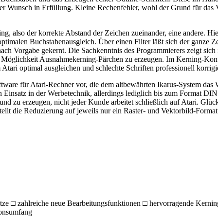
oßer Wunsch in Erfüllung. Kleine Rechenfehler, wohl der Grund für das 
ning, also der korrekte Abstand der Zeichen zueinander, eine andere. H
ptimalen Buchstabenausgleich. Über einen Filter läßt sich der ganze Zei
nach Vorgabe gekernt. Die Sachkenntnis des Programmierers zeigt sic
Möglichkeit Ausnahmekerning-Pärchen zu erzeugen. Im Kerning-Kontrol
 Atari optimal ausgleichen und schlechte Schriften professionell korrigi
Software für Atari-Rechner vor, die dem altbewährten Ikarus-System das
insatz in der Werbetechnik, allerdings lediglich bis zum Format DIN A
ten und zu erzeugen, nicht jeder Kunde arbeitet schließlich auf Atari. 
 stellt die Reduzierung auf jeweils nur ein Raster- und Vektorbild-Form
e □ zahlreiche neue Bearbeitungsfunktionen □ hervorragende Kerning-F
ionsumfang