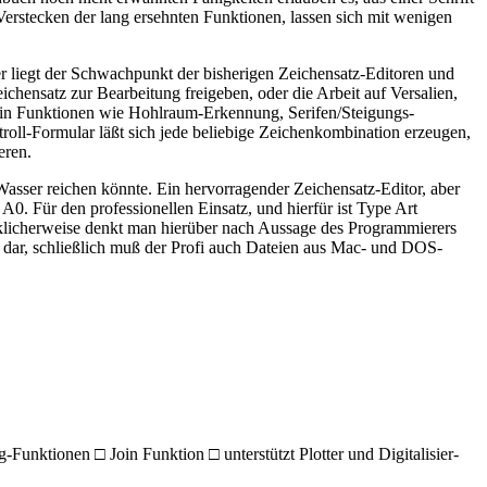
Verstecken der lang ersehnten Funktionen, lassen sich mit wenigen
ier liegt der Schwachpunkt der bisherigen Zeichensatz-Editoren und
chensatz zur Bearbeitung freigeben, oder die Arbeit auf Versalien,
h in Funktionen wie Hohlraum-Erkennung, Serifen/Steigungs-
l-Formular läßt sich jede beliebige Zeichenkombination erzeugen,
eren.
 Wasser reichen könnte. Ein hervorragender Zeichensatz-Editor, aber
0. Für den professionellen Einsatz, und hierfür ist Type Art
Glücklicherweise denkt man hierüber nach Aussage des Programmierers
at dar, schließlich muß der Profi auch Dateien aus Mac- und DOS-
unktionen □ Join Funktion □ unterstützt Plotter und Digitalisier-