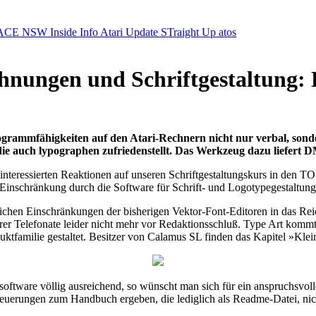
ACE NSW Inside Info
Atari Update
STraight Up
atos
chnungen und Schriftgestaltung: 
 Programmfähigkeiten auf den Atari-Rechnern nicht nur verbal, son
 die auch lypographen zufriedenstellt. Das Werkzeug dazu liefert
interessierten Reaktionen auf unseren Schriftgestaltungskurs in den 
 Einschränkung durch die Software für Schrift- und Logotypegestaltung
reichen Einschränkungen der bisherigen Vektor-Font-Editoren in das Re
ehrerer Telefonate leider nicht mehr vor Redaktionsschluß. Type Art ko
amilie gestaltet. Besitzer von Calamus SL finden das Kapitel »Klein
oftware völlig ausreichend, so wünscht man sich für ein anspruchsvolle
Neuerungen zum Handbuch ergeben, die lediglich als Readme-Datei, ni