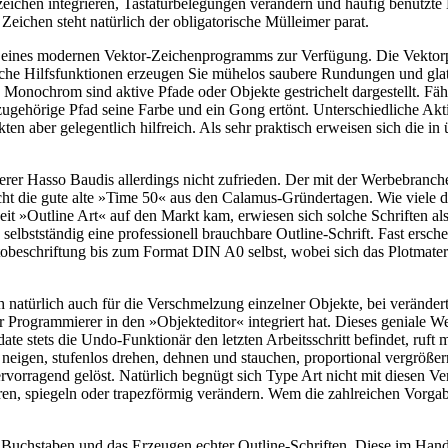
zeichen integrieren, Tastaturbelegungen verändern und häufig benutzte D
eichen steht natürlich der obligatorische Mülleimer parat.
nen eines modernen Vektor-Zeichenprogramms zur Verfügung. Die Vekto
iche Hilfsfunktionen erzeugen Sie mühelos saubere Rundungen und glat
 Monochrom sind aktive Pfade oder Objekte gestrichelt dargestellt. Fähr
zugehörige Pfad seine Farbe und ein Gong ertönt. Unterschiedliche Akt
kten aber gelegentlich hilfreich. Als sehr praktisch erweisen sich di
rer Hasso Baudis allerdings nicht zufrieden. Der mit der Werbebranch
cht die gute alte »Time 50« aus den Calamus-Gründertagen. Wie viele de
»Outline Art« auf den Markt kam, erwiesen sich solche Schriften als F
lbstständig eine professionell brauchbare Outline-Schrift. Fast erschein
obeschriftung bis zum Format DIN A0 selbst, wobei sich das Plotmateria
natürlich auch für die Verschmelzung einzelner Objekte, bei verändert
 Programmierer in den »Objekteditor« integriert hat. Dieses geniale W
te stets die Undo-Funktionär den letzten Arbeitsschritt befindet, ruft m
 neigen, stufenlos drehen, dehnen und stauchen, proportional vergrößern
 hervorragend gelöst. Natürlich begnügt sich Type Art nicht mit diesen
eren, spiegeln oder trapezförmig verändern. Wem die zahlreichen Vorgab
n Buchstaben und das Erzeugen echter Outline-Schriften. Diese im Hand