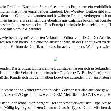
z kein Problem. Nach dem Start präsentiert das Programm ein vorbildli
 und langfristig nervenzehrender Einstieg. Der »Weiter«-Button gibt endl
 dem aus Calamus bekannten und bewährten Prinzip, verbergen sich unt
inen lassen, erweisen sich die ebenfalls aus Calamus bekannten Kurztex
sbeschreibung zu verstecken. Das Prinzip ist einfach: Icon selektieren,
Idee mit Vorbild-Charakter.
t, wie beim legendären ersten Vektorfont-Editor von DMC. Der Arbeitsb
 erweisen sich hierbei die ein-und ausschaltbare, in der Genauigkeit zu
rau- oder Farbton der Grafik nach Geschmack verändern. Wichtiger wär
iegenden Rasterbilder. Eingescannte Buchstaben lassen sich in Sekundens
ppt nur die Vektorisierung einfacher Objekte (z.B. Buchstaben) probl
ß der Kunde sich mit dem halben Logotype zufrieden gibt, ansonsten gi
, vorhandene Vektorgrafiken in jeden Zeichensatz also auf jede gewün
aten. Außer CVG geht nichts, weder GEM-Metafile noch CVD, weder H
tand, der schnell vorübergeht. Bei der Arbeit erweist sich Type Art s
on (völlig legal) geschützten Calamus-Classic-Types. Durch Mischen de