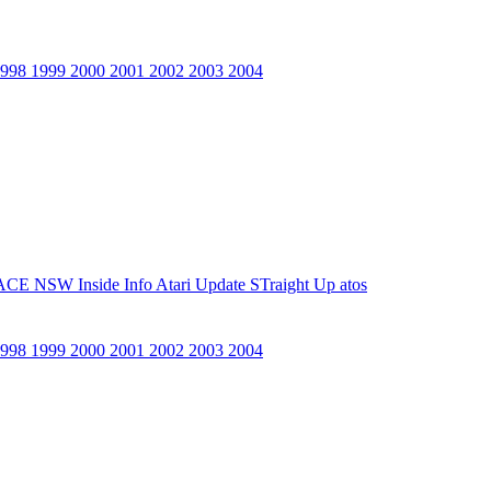
1998
1999
2000
2001
2002
2003
2004
ACE NSW Inside Info
Atari Update
STraight Up
atos
1998
1999
2000
2001
2002
2003
2004