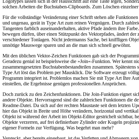
Logotypes lassen sich in der Hausschrift auf eine Taste legen, Sonder
solchen Arbeiten die Buchstaben-Clipboards. Zum Löschen einzelner Z
Für die vollständige Veränderung einer Schrift stehen alle Funktio
und ungenau, gerät in Type Art zum reinen Vergnügen. Durch zahlre
Tangenten farblich auseinanderhalten, aktive Pfade ändern ihre Farbe.
bewegen dürfen, über einen Stützpunkt des Vektorpfades, ändert der 
verschiedener Tonlagen. Nicht jedermanns Sache, bei kniffligen Obje
unnötige Mauswege sparen und an die man sich schnell gewöhnt.
Mit den üblichen Vektor-Zeichen Funktionen gab sich der Programmie
Geradezu genial ist beispielsweise die »Join«-Funktion. Wer kennt ni
zusammengesetzten Buchstabenbestandteilen zusammen. Spätestens seit 
Type Art löst das Problem per Mausklick. Die Software erzeugt völlig se
Programm integriert ist. Problemlos machen Sie mit Type Art Ihre Aut
einstellen, die Ergebnisse genügen professionellen Ansprüchen.
Doch zurück zu den Zeichenfunktionen. Die Join-Funktion eignet sich 
andere Objekte. Hervorragend sind die zahlreichen Funktionen die der
Readme-Datei. Da sich auf der rechten Maustaste seit dem letzten Upda
hier das Objekt in Breite und Höhe verändern, horizontal und vertikal
Objekt ist während der Arbeit im Objekt-Editor gestrichelt sichtbar,
Objekte verzerren, auf frei definierbare Zylinder oder Kugeln projizi
eigener Formeln zur Verfügung. Was begehrt man mehr?
Versteckt, aber bereits eingebaut, ist das Verfetten und Abmagern vo