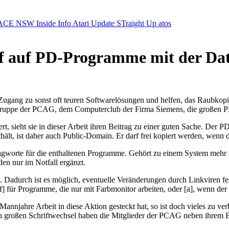
ACE NSW Inside Info
Atari Update
STraight Up
atos
riff auf PD-Programme mit der D
Zugang zu sonst oft teuren Softwarelösungen und helfen, das Raubkop
-Gruppe der PCAG, dem Computerclub der Firma Siemens, die großen PD
ieht sie in dieser Arbeit ihren Beitrag zu einer guten Sache. Der PD-
t, ist daher auch Public-Domain. Er darf frei kopiert werden, wenn da
gworte für die enthaltenen Programme. Gehört zu einem System mehr a
en nur im Notfall ergänzt.
Dadurch ist es möglich, eventuelle Veränderungen durch Linkviren fes
 für Programme, die nur mit Farbmonitor arbeiten, oder [a], wenn der I
njahre Arbeit in diese Aktion gesteckt hat, so ist doch vieles zu ve
n großen Schriftwechsel haben die Mitglieder der PCAG neben ihrem Be