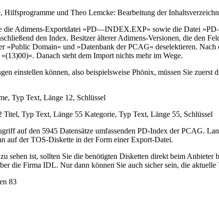
, Hilfsprogramme und Theo Lemcke: Bearbeitung der Inhaltsverzeichnis
 Sie die Adimens-Exportdatei »PD—INDEX.EXP« sowie die Datei »PD
chließend den Index. Besitzer älterer Adimens-Versionen, die den Fe
 »Public Domain« und »Datenbank der PCAG« deselektieren. Nach ein
f »(13)00)«. Danach steht dem Import nichts mehr im Wege.
en einstellen können, also beispielsweise Phönix, müssen Sie zuerst 
 Typ Text, Länge 12, Schlüssel
Titel, Typ Text, Länge 55 Kategorie, Typ Text, Länge 55, Schlüssel
griff auf den 5945 Datensätze umfassenden PD-Index der PCAG. Lang
n auf der TOS-Diskette in der Form einer Export-Datei.
 sehen ist, sollten Sie die benötigten Disketten direkt beim Anbieter b
ie Firma IDL. Nur dann können Sie auch sicher sein, die aktuelle Ve
hen 83