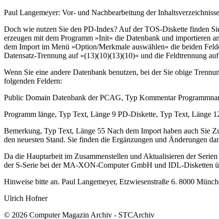
Paul Langemeyer: Vor- und Nachbearbeitung der Inhaltsverzeichnisse
Doch wie nutzen Sie den PD-Index? Auf der TOS-Diskette finden
erzeugen mit dem Programm »Init« die Datenbank und importieren ans
dem Import im Menü »Option/Merkmale auswählen« die beiden Felder
Datensatz-Trennung auf »(13)(10)(13)(10)« und die Feldtrennung au
Wenn Sie eine andere Datenbank benutzen, bei der Sie obige Trennung
folgenden Feldern:
Public Domain Datenbank der PCAG, Typ Kommentar Programmname,
Programm länge, Typ Text, Länge 9 PD-Diskette, Typ Text, Länge 12 
Bemerkung, Typ Text, Länge 55 Nach dem Import haben auch Sie Zu
den neuesten Stand. Sie finden die Ergänzungen und Änderungen dan
Da die Hauptarbeit im Zusammenstellen und Aktualisieren der Serien zu
der S-Serie bei der MA-XON-Computer GmbH und IDL-Disketten über d
Hinweise bitte an. Paul Langemeyer, Etzwiesenstraße 6. 8000 Münc
Ulrich Hofner
© 2026 Computer Magazin Archiv - STCArchiv