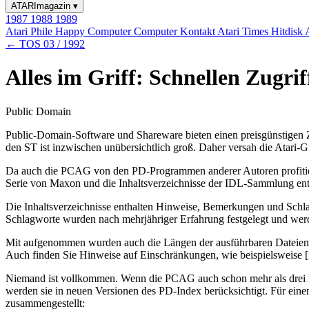
ATARImagazin
▾
1987
1988
1989
Atari Phile
Happy Computer
Computer Kontakt
Atari Times
Hitdisk
← TOS 03 / 1992
Alles im Griff: Schnellen Zug
Public Domain
Public-Domain-Software und Shareware bieten einen preisgünstigen 
den ST ist inzwischen unübersichtlich groß. Daher versah die Atari
Da auch die PCAG von den PD-Programmen anderer Autoren profitiert, s
Serie von Maxon und die Inhaltsverzeichnisse der IDL-Sammlung enthäl
Die Inhaltsverzeichnisse enthalten Hinweise, Bemerkungen und Schla
Schlagworte wurden nach mehrjähriger Erfahrung festgelegt und werd
Mit aufgenommen wurden auch die Längen der ausführbaren Dateien. 
Auch finden Sie Hinweise auf Einschränkungen, wie beispielsweise [f]
Niemand ist vollkommen. Wenn die PCAG auch schon mehr als drei Man
werden sie in neuen Versionen des PD-Index berücksichtigt. Für eine
zusammengestellt: