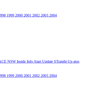
1998
1999
2000
2001
2002
2003
2004
ACE NSW Inside Info
Atari Update
STraight Up
atos
1998
1999
2000
2001
2002
2003
2004