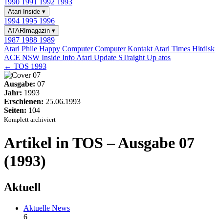
1990
1991
1992
1993
Atari Inside
▾
1994
1995
1996
ATARImagazin
▾
1987
1988
1989
Atari Phile
Happy Computer
Computer Kontakt
Atari Times
Hitdisk
ACE NSW Inside Info
Atari Update
STraight Up
atos
← TOS 1993
Ausgabe:
07
Jahr:
1993
Erschienen:
25.06.1993
Seiten:
104
Komplett archiviert
Artikel in TOS – Ausgabe 07
(1993)
Aktuell
Aktuelle News
6