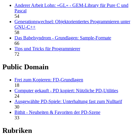
Anderer Arbeit Lohn: »GL« - GEM-Library für Pure C und
Pascal
54
Generationswechsel: Objektorientiertes Programmieren unter
GNU-C++
58
Das Babelsyndrom - Grundlagen: Sample-Formate
66
Tips und Tricks für Programmierer
72
Public Domain
Frei zum Kopieren: FD-Grundlagen
18
Computer gekauft - PD kopiert: Nützliche PD-Utilities
24
Ausgewählte PD-Spiele: Unterhaltung fast zum Nulltarif
30
Bithit - Neuheiten & Favoriten der PD-Szene
33
Rubriken