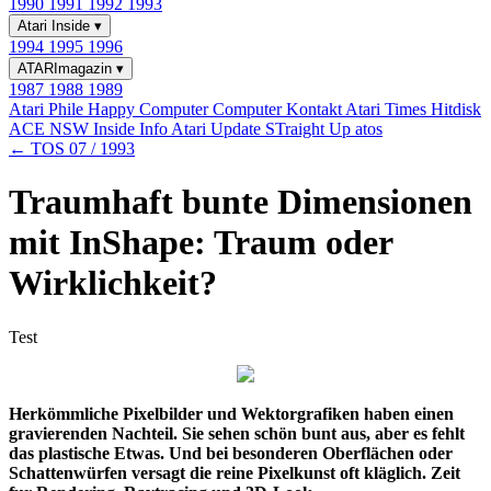
1990
1991
1992
1993
Atari Inside
▾
1994
1995
1996
ATARImagazin
▾
1987
1988
1989
Atari Phile
Happy Computer
Computer Kontakt
Atari Times
Hitdisk
ACE NSW Inside Info
Atari Update
STraight Up
atos
← TOS 07 / 1993
Traumhaft bunte Dimensionen
mit InShape: Traum oder
Wirklichkeit?
Test
Herkömmliche Pixelbilder und Wektorgrafiken haben einen
gravierenden Nachteil. Sie sehen schön bunt aus, aber es fehlt
das plastische Etwas. Und bei besonderen Oberflächen oder
Schattenwürfen versagt die reine Pixelkunst oft kläglich. Zeit