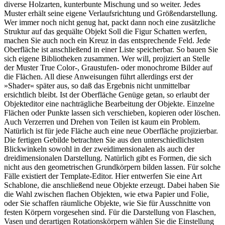
diverse Holzarten, kunterbunte Mischung und so weiter. Jedes
Muster erhält seine eigene Verlaufsrichtung und Größendarstellung.
Wer immer noch nicht genug hat, packt dann noch eine zusätzliche
Struktur auf das gequälte Objekt Soll die Figur Schatten werfen,
machen Sie auch noch ein Kreuz in das entsprechende Feld. Jede
Oberfläche ist anschließend in einer Liste speicherbar. So bauen Sie
sich eigene Bibliotheken zusammen. Wer will, projiziert an Stelle
der Muster True Color-, Graustufen- oder monochrome Bilder auf
die Flächen. All diese Anweisungen führt allerdings erst der
»Shader« später aus, so daß das Ergebnis nicht unmittelbar
ersichtlich bleibt. Ist der Oberfläche Genüge getan, so erlaubt der
Objekteditor eine nachträgliche Bearbeitung der Objekte. Einzelne
Flächen oder Punkte lassen sich verschieben, kopieren oder löschen.
Auch Verzerren und Drehen von Teilen ist kaum ein Problem.
Natürlich ist für jede Fläche auch eine neue Oberfläche projizierbar.
Die fertigen Gebilde betrachten Sie aus den unterschiedlichsten
Blickwinkeln sowohl in der zweidimensionalen als auch der
dreidimensionalen Darstellung. Natürlich gibt es Formen, die sich
nicht aus den geometrischen Grundkörpern bilden lassen. Für solche
Fälle existiert der Template-Editor. Hier entwerfen Sie eine Art
Schablone, die anschließend neue Objekte erzeugt. Dabei haben Sie
die Wahl zwischen flachen Objekten, wie etwa Papier und Folie,
oder Sie schaffen räumliche Objekte, wie Sie für Ausschnitte von
festen Körpern vorgesehen sind. Für die Darstellung von Flaschen,
Vasen und derartigen Rotationskörpern wählen Sie die Einstellung