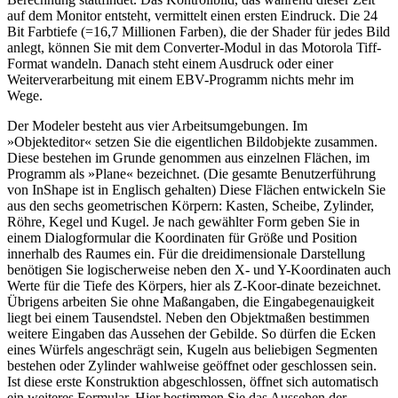
auf dem Monitor entsteht, vermittelt einen ersten Eindruck. Die 24
Bit Farbtiefe (=16,7 Millionen Farben), die der Shader für jedes Bild
anlegt, können Sie mit dem Converter-Modul in das Motorola Tiff-
Format wandeln. Danach steht einem Ausdruck oder einer
Weiterverarbeitung mit einem EBV-Programm nichts mehr im
Wege.
Der Modeler besteht aus vier Arbeitsumgebungen. Im
»Objekteditor« setzen Sie die eigentlichen Bildobjekte zusammen.
Diese bestehen im Grunde genommen aus einzelnen Flächen, im
Programm als »Plane« bezeichnet. (Die gesamte Benutzerführung
von InShape ist in Englisch gehalten) Diese Flächen entwickeln Sie
aus den sechs geometrischen Körpern: Kasten, Scheibe, Zylinder,
Röhre, Kegel und Kugel. Je nach gewählter Form geben Sie in
einem Dialogformular die Koordinaten für Größe und Position
innerhalb des Raumes ein. Für die dreidimensionale Darstellung
benötigen Sie logischerweise neben den X- und Y-Koordinaten auch
Werte für die Tiefe des Körpers, hier als Z-Koor-dinate bezeichnet.
Übrigens arbeiten Sie ohne Maßangaben, die Eingabegenauigkeit
liegt bei einem Tausendstel. Neben den Objektmaßen bestimmen
weitere Eingaben das Aussehen der Gebilde. So dürfen die Ecken
eines Würfels angeschrägt sein, Kugeln aus beliebigen Segmenten
bestehen oder Zylinder wahlweise geöffnet oder geschlossen sein.
Ist diese erste Konstruktion abgeschlossen, öffnet sich automatisch
ein weiteres Formular. Hier bestimmen Sie das Aussehen der