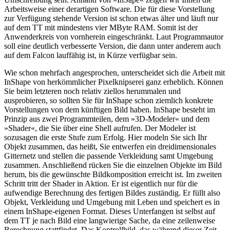
Arbeitsweise einer derartigen Software. Die für diese Vorstellung
zur Verfügung stehende Version ist schon etwas älter und läuft nur
auf dem TT mit mindestens vier MByte RAM. Somit ist der
Anwenderkreis von vornherein eingeschränkt. Laut Programmautor
soll eine deutlich verbesserte Version, die dann unter anderem auch
auf dem Falcon lauffähig ist, in Kürze verfügbar sein.
Wie schon mehrfach angesprochen, unterscheidet sich die Arbeit mit
InShape von herkömmlicher Pixelknipserei ganz erheblich. Können
Sie beim letzteren noch relativ ziellos herummalen und
ausprobieren, so sollten Sie für InShape schon ziemlich konkrete
Vorstellungen von dem künftigen Bild haben. InShape besteht im
Prinzip aus zwei Programmteilen, dem »3D-Modeler« und dem
»Shader«, die Sie über eine Shell aufrufen. Der Modeler ist
sozusagen die erste Stufe zum Erfolg. Hier modeln Sie sich Ihr
Objekt zusammen, das heißt, Sie entwerfen ein dreidimensionales
Gitternetz und stellen die passende Verkleidung samt Umgebung
zusammen. Anschließend rücken Sie die einzelnen Objekte im Bild
herum, bis die gewünschte Bildkomposition erreicht ist. Im zweiten
Schritt tritt der Shader in Aktion. Er ist eigentlich nur für die
aufwendige Berechnung des fertigen Bildes zuständig. Er füllt also
Objekt, Verkleidung und Umgebung mit Leben und speichert es in
einem InShape-eigenen Format. Dieses Unterfangen ist selbst auf
dem TT je nach Bild eine langwierige Sache, da eine zeilenweise
Berechnung stattfindet. Das Kontrollbild, das während dieser Zeit