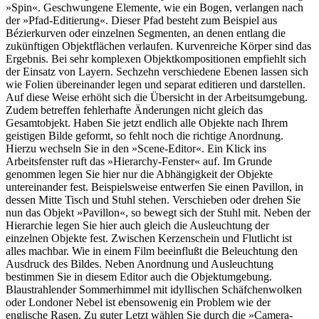
»Spin«. Geschwungene Elemente, wie ein Bogen, verlangen nach
der »Pfad-Editierung«. Dieser Pfad besteht zum Beispiel aus
Bézierkurven oder einzelnen Segmenten, an denen entlang die
zukünftigen Objektflächen verlaufen. Kurvenreiche Körper sind das
Ergebnis. Bei sehr komplexen Objektkompositionen empfiehlt sich
der Einsatz von Layern. Sechzehn verschiedene Ebenen lassen sich
wie Folien übereinander legen und separat editieren und darstellen.
Auf diese Weise erhöht sich die Übersicht in der Arbeitsumgebung.
Zudem betreffen fehlerhafte Änderungen nicht gleich das
Gesamtobjekt. Haben Sie jetzt endlich alle Objekte nach Ihrem
geistigen Bilde geformt, so fehlt noch die richtige Anordnung.
Hierzu wechseln Sie in den »Scene-Editor«. Ein Klick ins
Arbeitsfenster ruft das »Hierarchy-Fenster« auf. Im Grunde
genommen legen Sie hier nur die Abhängigkeit der Objekte
untereinander fest. Beispielsweise entwerfen Sie einen Pavillon, in
dessen Mitte Tisch und Stuhl stehen. Verschieben oder drehen Sie
nun das Objekt »Pavillon«, so bewegt sich der Stuhl mit. Neben der
Hierarchie legen Sie hier auch gleich die Ausleuchtung der
einzelnen Objekte fest. Zwischen Kerzenschein und Flutlicht ist
alles machbar. Wie in einem Film beeinflußt die Beleuchtung den
Ausdruck des Bildes. Neben Anordnung und Ausleuchtung
bestimmen Sie in diesem Editor auch die Objektumgebung.
Blaustrahlender Sommerhimmel mit idyllischen Schäfchenwolken
oder Londoner Nebel ist ebensowenig ein Problem wie der
englische Rasen. Zu guter Letzt wählen Sie durch die »Camera-