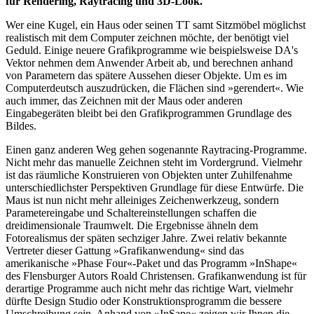
fur Rendering, Raytracing und 3D-Look.
Wer eine Kugel, ein Haus oder seinen TT samt Sitzmöbel möglichst
realistisch mit dem Computer zeichnen möchte, der benötigt viel
Geduld. Einige neuere Grafikprogramme wie beispielsweise DA's
Vektor nehmen dem Anwender Arbeit ab, und berechnen anhand
von Parametern das spätere Aussehen dieser Objekte. Um es im
Computerdeutsch auszudrücken, die Flächen sind »gerendert«. Wie
auch immer, das Zeichnen mit der Maus oder anderen
Eingabegeräten bleibt bei den Grafikprogrammen Grundlage des
Bildes.
Einen ganz anderen Weg gehen sogenannte Raytracing-Programme.
Nicht mehr das manuelle Zeichnen steht im Vordergrund. Vielmehr
ist das räumliche Konstruieren von Objekten unter Zuhilfenahme
unterschiedlichster Perspektiven Grundlage für diese Entwürfe. Die
Maus ist nun nicht mehr alleiniges Zeichenwerkzeug, sondern
Parametereingabe und Schaltereinstellungen schaffen die
dreidimensionale Traumwelt. Die Ergebnisse ähneln dem
Fotorealismus der späten sechziger Jahre. Zwei relativ bekannte
Vertreter dieser Gattung »Grafikanwendung« sind das
amerikanische »Phase Four«-Paket und das Programm »InShape«
des Flensburger Autors Roald Christensen. Grafikanwendung ist für
derartige Programme auch nicht mehr das richtige Wart, vielmehr
dürfte Design Studio oder Konstruktionsprogramm die bessere
Umschreibung sein. Anhand von »InSape« zeigen wir Ihnen die