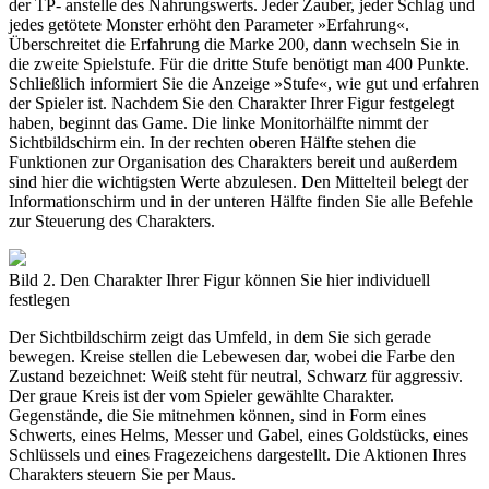
der TP- anstelle des Nahrungswerts. Jeder Zauber, jeder Schlag und
jedes getötete Monster erhöht den Parameter »Erfahrung«.
Überschreitet die Erfahrung die Marke 200, dann wechseln Sie in
die zweite Spielstufe. Für die dritte Stufe benötigt man 400 Punkte.
Schließlich informiert Sie die Anzeige »Stufe«, wie gut und erfahren
der Spieler ist. Nachdem Sie den Charakter Ihrer Figur festgelegt
haben, beginnt das Game. Die linke Monitorhälfte nimmt der
Sichtbildschirm ein. In der rechten oberen Hälfte stehen die
Funktionen zur Organisation des Charakters bereit und außerdem
sind hier die wichtigsten Werte abzulesen. Den Mittelteil belegt der
Informationschirm und in der unteren Hälfte finden Sie alle Befehle
zur Steuerung des Charakters.
Bild 2. Den Charakter Ihrer Figur können Sie hier individuell
festlegen
Der Sichtbildschirm zeigt das Umfeld, in dem Sie sich gerade
bewegen. Kreise stellen die Lebewesen dar, wobei die Farbe den
Zustand bezeichnet: Weiß steht für neutral, Schwarz für aggressiv.
Der graue Kreis ist der vom Spieler gewählte Charakter.
Gegenstände, die Sie mitnehmen können, sind in Form eines
Schwerts, eines Helms, Messer und Gabel, eines Goldstücks, eines
Schlüssels und eines Fragezeichens dargestellt. Die Aktionen Ihres
Charakters steuern Sie per Maus.