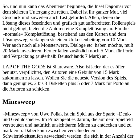
So, und nun kann das Abenteuer beginnen, die Insel Dagomar vor
dem sicheren Untergang zu retten. Dabei ist Ihr ganzer Mut, viel
Geschick und zuweilen auch List gefordert. Allen, denen die
Lösung dieses fesselnden und grafisch gut aufbereiteten Rollenspiels
nicht gelingt, bieten die Autoren eine Komplettlösung an. Für die
»normale« Komplettlösung, bestehend aus den Karten und dem
Lösungsweg, verlangen sie einen Unkostenbeitrag von 10 Mark.
Wer auch noch alle Monsterwerte, Dialoge etc. haben möchte, muß
20 Mark investieren. Ferner fallen zusätzlich noch 5 Mark für Porto
und Verpackung (außerhalb Deutschlands 7 Mark) an.
LAP OF THE GODS ist Shareware. Also ist jeder, der es öfter
benutzt, verpflichtet, den Autoren eine Gebühr von 15 Mark
zukommen zu lassen. Wollen Sie die neueste Version des Spiels,
dann genügt es, 2 bis 3 Disketten plus 5 oder 7 Mark für Porto an
die Autoren zu schicken.
Minesweep
»Minesweep« von Uwe Poliak ist ein Spiel aus der Sparte »Denk-
und Geduldspiele«. Im Prinzipgeht es darum, die auf dem Spielfeld
verstreuten und natürlich unsichtbaren Minen zu entdecken und zu
markieren. Dabei kann zwischen verschiedenen
Schwierigkeitsstufen gewechselt werden, die sich in der Anzahl der