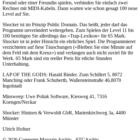
Freund oder einer Freundin spielen, verbinden Sie einfach zwei
Rechner mit MIDI-Kabeln. Dann warten wie schon gesagt 100 neue
Level auf Sie.
Shocker ist im Prinzip Public Domain. Das heißt, jeder darf das
Programm unverändert weitergeben. Zum Spielen der Level 11 bis
100 benötigen Sie allerdings das »Trap-Lexikon« für 65 Mark.
Shocker ist in jeder Hinsicht ein ehrliches Spiel. Die Programmierer
verzichteten auf fiese Täuschungen (»Bleiben Sie eine Minute auf
dem Feld mit dem Kreuz«) und verlangen auch nicht zuviel für ihr
Werk. 65 Mark sind ein reeller Preis für etliche Stunden
Unterhaltung.
LAP OF THE GODS: Harald Binder. Zum Schillert 5, 8072
Manching oder Frank Schuberth, Wallensteinstraße 46,8070
Ingolstadt
Minsweep: Uwe Poliak Software, Kiesweg 41, 7316
Koengen/Neckar
Shocker: Hintzen & Verwohlt GbR, Marienkirchweg 3a, 4400
Münster
Ulrich Hofner
© 2026 Computer Magazin Archiv - STCArchiv