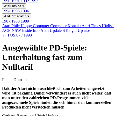
1990
1991
1992
1993
Atari Inside
▾
1994
1995
1996
ATARImagazin
▾
1987
1988
1989
Atari Phile
Happy Computer
Computer Kontakt
Atari Times
Hitdisk
ACE NSW Inside Info
Atari Update
STraight Up
atos
← TOS 07 / 1993
Ausgewählte PD-Spiele:
Unterhaltung fast zum
Nulltarif
Public Domain
Daß der Atari nicht ausschließlich zum Arbeiten eingesetzt
wird, ist bekannt. Daher verwundert es auch nicht weiter, daß
man unter den zahlreichen PD-Programmen viele
ausgezeichnete Spiele findet, die sich hinter den kommerziellen
Produkten nicht verstecken müssen.
Gerhard Bauer und Ulrich Hofner