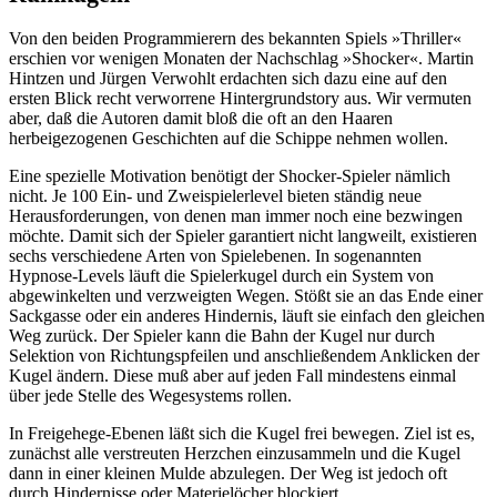
Von den beiden Programmierern des bekannten Spiels »Thriller«
erschien vor wenigen Monaten der Nachschlag »Shocker«. Martin
Hintzen und Jürgen Verwohlt erdachten sich dazu eine auf den
ersten Blick recht verworrene Hintergrundstory aus. Wir vermuten
aber, daß die Autoren damit bloß die oft an den Haaren
herbeigezogenen Geschichten auf die Schippe nehmen wollen.
Eine spezielle Motivation benötigt der Shocker-Spieler nämlich
nicht. Je 100 Ein- und Zweispielerlevel bieten ständig neue
Herausforderungen, von denen man immer noch eine bezwingen
möchte. Damit sich der Spieler garantiert nicht langweilt, existieren
sechs verschiedene Arten von Spielebenen. In sogenannten
Hypnose-Levels läuft die Spielerkugel durch ein System von
abgewinkelten und verzweigten Wegen. Stößt sie an das Ende einer
Sackgasse oder ein anderes Hindernis, läuft sie einfach den gleichen
Weg zurück. Der Spieler kann die Bahn der Kugel nur durch
Selektion von Richtungspfeilen und anschließendem Anklicken der
Kugel ändern. Diese muß aber auf jeden Fall mindestens einmal
über jede Stelle des Wegesystems rollen.
In Freigehege-Ebenen läßt sich die Kugel frei bewegen. Ziel ist es,
zunächst alle verstreuten Herzchen einzusammeln und die Kugel
dann in einer kleinen Mulde abzulegen. Der Weg ist jedoch oft
durch Hindernisse oder Materielöcher blockiert.