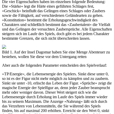
Die vier Eigenschaften haben im einzelnen folgende Bedeutung:
Die »Stärke« legt die Härte eines geführten Schlages fest,
»Geschick« beinflußt das Gelingen eines Schlages oder Zaubers
sowie die Fähigkeit, auf verschiedenen Geländearten zu gehen.
»Konstitution« bestimmt die Erholungsgeschwindigkeit des
Charakters und schließlich bestimmt das »Zaubertalent« die Vielfalt
und das Gelingen der versuchten Zaubersprüche. Alle Eigenschaften
steigern sich im Laufe des Spiels, doch gibt es bei jedem Charakter
bestimmte Grenzen, die sich nicht überschreiten lassen.
Bild 1. Auf der Insel Dagomar haben Sie eine Menge Abenteuer zu
bestehen, wollen Sie diese vor dem Untergang retten
Aber auch die folgenden Parameter entscheiden den Spielverlauf:
»TP/Energie«, die Lebensenergie des Spielers. Sinkt diese unter 0,
so ist es der Figur nicht mehr möglich zu kämpfen und zu zaubern.
Sinkt sie unter -10, erlischt das Leben der Figur. »Sprüche« zeigt die
magische Energie der Spielfigur an, denn jeder Zauber beansprucht
mehr oder weniger davon. Dieser Wert steigert sich wie die
Lebensenergie durch Erholung im Laufe des Spiels immer wieder
bis zu seinem Maximum. Die Anzeige »Nahrung« läßt sich durch
das Verzehren von Lebensmitteln, die Sie während des Spiels
finden, bis auf maximal 200 erhöhen. Erreicht sie den Wert 0, sinkt