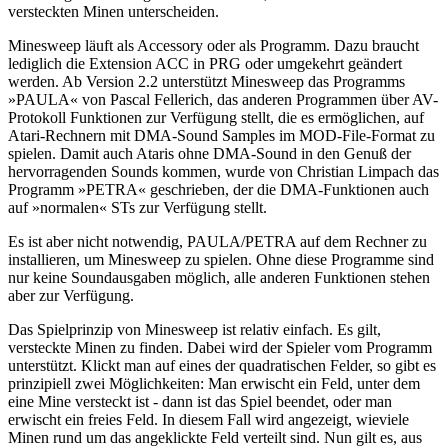
versteckten Minen unterscheiden.
Minesweep läuft als Accessory oder als Programm. Dazu braucht
lediglich die Extension ACC in PRG oder umgekehrt geändert
werden. Ab Version 2.2 unterstützt Minesweep das Programms
»PAULA« von Pascal Fellerich, das anderen Programmen über AV-
Protokoll Funktionen zur Verfügung stellt, die es ermöglichen, auf
Atari-Rechnern mit DMA-Sound Samples im MOD-File-Format zu
spielen. Damit auch Ataris ohne DMA-Sound in den Genuß der
hervorragenden Sounds kommen, wurde von Christian Limpach das
Programm »PETRA« geschrieben, der die DMA-Funktionen auch
auf »normalen« STs zur Verfügung stellt.
Es ist aber nicht notwendig, PAULA/PETRA auf dem Rechner zu
installieren, um Minesweep zu spielen. Ohne diese Programme sind
nur keine Soundausgaben möglich, alle anderen Funktionen stehen
aber zur Verfügung.
Das Spielprinzip von Minesweep ist relativ einfach. Es gilt,
versteckte Minen zu finden. Dabei wird der Spieler vom Programm
unterstützt. Klickt man auf eines der quadratischen Felder, so gibt es
prinzipiell zwei Möglichkeiten: Man erwischt ein Feld, unter dem
eine Mine versteckt ist - dann ist das Spiel beendet, oder man
erwischt ein freies Feld. In diesem Fall wird angezeigt, wieviele
Minen rund um das angeklickte Feld verteilt sind. Nun gilt es, aus