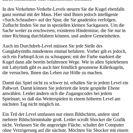
In den Verkehrter-Verkehr-Levels steuern Sie die Kugel ebenfalls
ganz normal mit der Maus. Hier sind Ihnen jedoch intelligente
»Such-Schrauber« auf der Spur, die Sie gnadenlos verfolgen.
Zuflucht finden Sie nur in speziellen kleinen Sackgassen. Um die
Sache weiter zu erschweren, existieren Hindernisse, die Sie nur in
einer Richtung durchfahren können, und andere Gemeinheiten.
Auch im Durchdreh-Level müssen Sie jede Stelle des
Ganglabyrinths mindestens einmal befahren. Vorher gilt es jedoch,
sich ein Farbtopf-Icon zu schnappen; mit der Farbe markiert die
Kugel dann alle bereits befahrenen Wege. Wie in allen Spielebenen
mit Labyrinth gibt es auch hier feindlich gesonnene Killerkugeln,
die versuchen, Ihnen das Leben zur Hölle zu machen.
Damit das Spiel nicht zu schwer ist, erhalten Sie in jedem Level ein
Paßwort. Damit können Sie jederzeit die letzte gespielte Ebene
anwählen. Leider ändern sich die Zugangscodes bei jedem
Spielstart, so daß das Weiterspielen in einem höheren Level am
nächsten Tag nicht möglich ist.
Ein Teil der Level umfassen nur einen Bildschirm, andere sind
mehrere Bildschirminhalte groß. Leider scrollt Shocker die Grafik
nicht. Verlassen Sie die angezeigte Fläche, schaltet der Computer
ohne Verzögerung auf die nächste. Möchten Sie Shocker mit einem