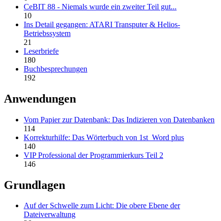
CeBIT 88 - Niemals wurde ein zweiter Teil gut...
10
Ins Detail gegangen: ATARI Transputer & Helios-
Betriebssystem
21
Leserbriefe
180
Buchbesprechungen
192
Anwendungen
Vom Papier zur Datenbank: Das Indizieren von Datenbanken
114
Korrekturhilfe: Das Wörterbuch von 1st_Word plus
140
VIP Professional der Programmierkurs Teil 2
146
Grundlagen
Auf der Schwelle zum Licht: Die obere Ebene der
Dateiverwaltung