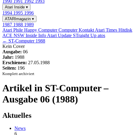
1990
1991
1992
1993
Atari Inside
▾
1994
1995
1996
ATARImagazin
▾
1987
1988
1989
Atari Phile
Happy Computer
Computer Kontakt
Atari Times
Hitdisk
ACE NSW Inside Info
Atari Update
STraight Up
atos
← ST-Computer 1988
Kein Cover
Ausgabe:
06
Jahr:
1988
Erschienen:
27.05.1988
Seiten:
196
Komplett archiviert
Artikel in ST-Computer –
Ausgabe 06 (1988)
Aktuelles
News
6