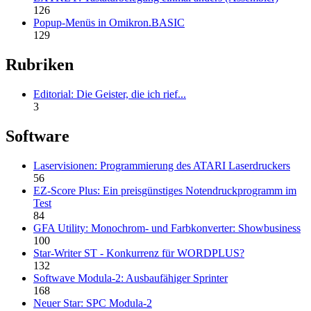
126
Popup-Menüs in Omikron.BASIC
129
Rubriken
Editorial: Die Geister, die ich rief...
3
Software
Laservisionen: Programmierung des ATARI Laserdruckers
56
EZ-Score Plus: Ein preisgünstiges Notendruckprogramm im
Test
84
GFA Utility: Monochrom- und Farbkonverter: Showbusiness
100
Star-Writer ST - Konkurrenz für WORDPLUS?
132
Softwave Modula-2: Ausbaufähiger Sprinter
168
Neuer Star: SPC Modula-2