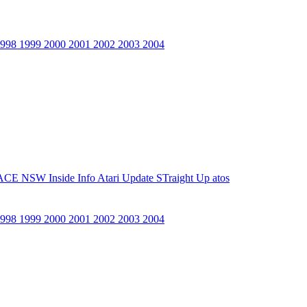
1998
1999
2000
2001
2002
2003
2004
ACE NSW Inside Info
Atari Update
STraight Up
atos
1998
1999
2000
2001
2002
2003
2004