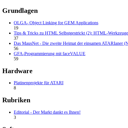
Grundlagen
OLGA- Object Linking for GEM Applications
19
Tips & Tricks zu HTML Selbstgestrickt (2): HTML-Werkzeug
37
Das MausNet - Die zweite Heimat der einsamen ATARIaner (N
56
GFA-Programmierung mit faceVALUE
59
Hardware
Platinenprojekte für ATARI
8
Rubriken
Editorial - Der Markt dankt es Ihnen!
3