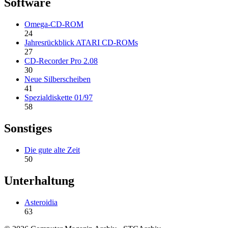
Software
Omega-CD-ROM
24
Jahresrückblick ATARI CD-ROMs
27
CD-Recorder Pro 2.08
30
Neue Silberscheiben
41
Spezialdiskette 01/97
58
Sonstiges
Die gute alte Zeit
50
Unterhaltung
Asteroidia
63