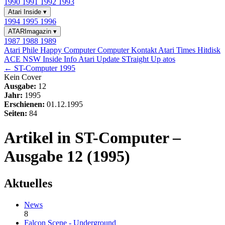
1990
1991
1992
1993
Atari Inside
▾
1994
1995
1996
ATARImagazin
▾
1987
1988
1989
Atari Phile
Happy Computer
Computer Kontakt
Atari Times
Hitdisk
ACE NSW Inside Info
Atari Update
STraight Up
atos
← ST-Computer 1995
Kein Cover
Ausgabe:
12
Jahr:
1995
Erschienen:
01.12.1995
Seiten:
84
Artikel in ST-Computer –
Ausgabe 12 (1995)
Aktuelles
News
8
Falcon Scene - Underground