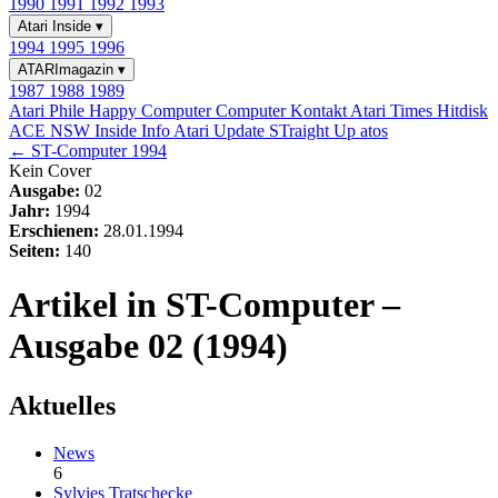
1990
1991
1992
1993
Atari Inside
▾
1994
1995
1996
ATARImagazin
▾
1987
1988
1989
Atari Phile
Happy Computer
Computer Kontakt
Atari Times
Hitdisk
ACE NSW Inside Info
Atari Update
STraight Up
atos
← ST-Computer 1994
Kein Cover
Ausgabe:
02
Jahr:
1994
Erschienen:
28.01.1994
Seiten:
140
Artikel in ST-Computer –
Ausgabe 02 (1994)
Aktuelles
News
6
Sylvies Tratschecke