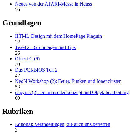
Neues von der ATARI-Messe in Neuss
56
Grundlagen
HTML-Design mit dem HomePage Pinguin
22
Texel 2 - Grundlagen und Tips
26
Object C (9)
30
Das PCI-BIOS Teil 2
42
NeoN Workshop (2): Feuer, Funken und Ionencluster
53
papyrus (2) - Stammseitenkonzept und Objektbearbeitung
60
Rubriken
Editorial: Veränderungen, die auch uns betreffen
3