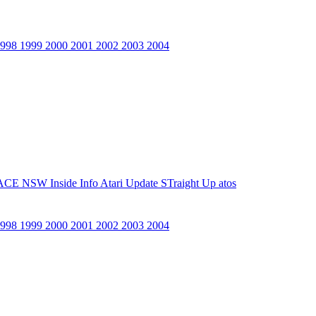
1998
1999
2000
2001
2002
2003
2004
ACE NSW Inside Info
Atari Update
STraight Up
atos
1998
1999
2000
2001
2002
2003
2004