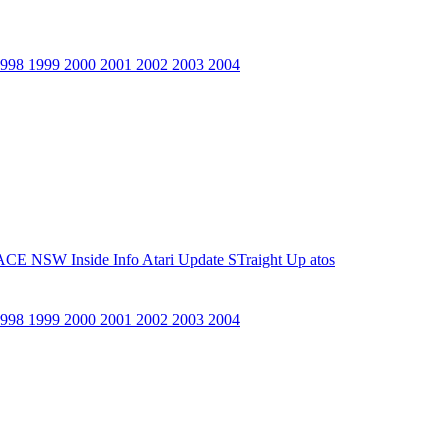
1998
1999
2000
2001
2002
2003
2004
ACE NSW Inside Info
Atari Update
STraight Up
atos
1998
1999
2000
2001
2002
2003
2004