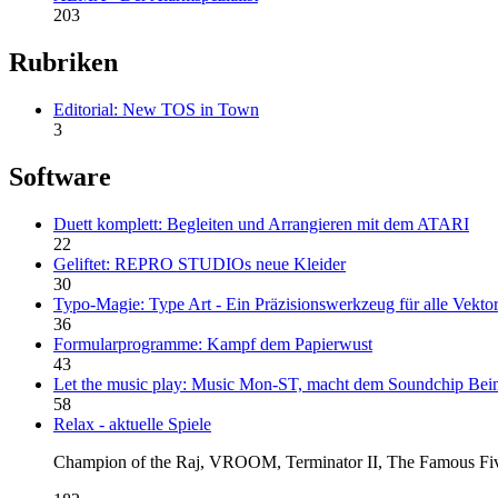
203
Rubriken
Editorial: New TOS in Town
3
Software
Duett komplett: Begleiten und Arrangieren mit dem ATARI
22
Geliftet: REPRO STUDIOs neue Kleider
30
Typo-Magie: Type Art - Ein Präzisionswerkzeug für alle Vektor
36
Formularprogramme: Kampf dem Papierwust
43
Let the music play: Music Mon-ST, macht dem Soundchip Bei
58
Relax - aktuelle Spiele
Champion of the Raj, VROOM, Terminator II, The Famous Five