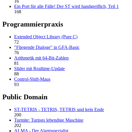
16
Ein Port für alle Fälle! Der ST wird handgreiflich, Teil 1
168
Programmierpraxis
Extended Object Library (Pure C)
72
"Fliegende Dialoge" in GFA-Basic
76
Arithmetik mit 64-Bit-Zahlen
81
Slider mit Realtime-Update
88
Control-Shift-Maus
93
Public Domain
ST-TETRIS - TETRIS, TETRIS und kein Ende
200
Turmite: Turings lebendige Maschine
202
ALMA - Der Alarmspezialist