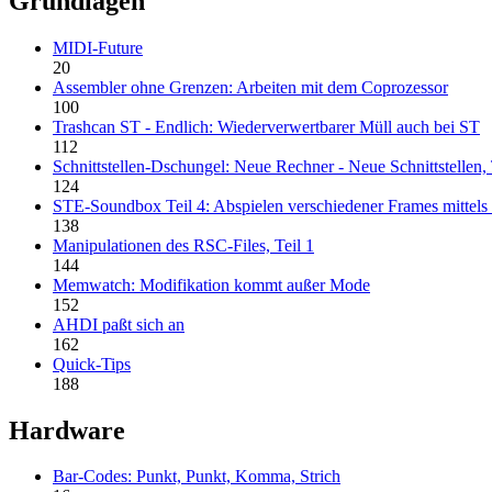
Grundlagen
MIDI-Future
20
Assembler ohne Grenzen: Arbeiten mit dem Coprozessor
100
Trashcan ST - Endlich: Wiederverwertbarer Müll auch bei ST
112
Schnittstellen-Dschungel: Neue Rechner - Neue Schnittstellen, 
124
STE-Soundbox Teil 4: Abspielen verschiedener Frames mittels 
138
Manipulationen des RSC-Files, Teil 1
144
Memwatch: Modifikation kommt außer Mode
152
AHDI paßt sich an
162
Quick-Tips
188
Hardware
Bar-Codes: Punkt, Punkt, Komma, Strich