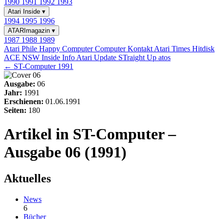
1990
1991
1992
1993
Atari Inside
▾
1994
1995
1996
ATARImagazin
▾
1987
1988
1989
Atari Phile
Happy Computer
Computer Kontakt
Atari Times
Hitdisk
ACE NSW Inside Info
Atari Update
STraight Up
atos
← ST-Computer 1991
Ausgabe:
06
Jahr:
1991
Erschienen:
01.06.1991
Seiten:
180
Artikel in ST-Computer –
Ausgabe 06 (1991)
Aktuelles
News
6
Bücher