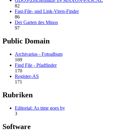
GDOS-Zeichensätze IN MAXON-PASCAL
82
Fast-File- und Link-Viren-Finder
86
Der Garten des Minos
97
Public Domain
Archivarius - Fotoalbum
169
Find File - Pfadfinder
170
Register-AS
171
Rubriken
Editorial: As time goes by
3
Software