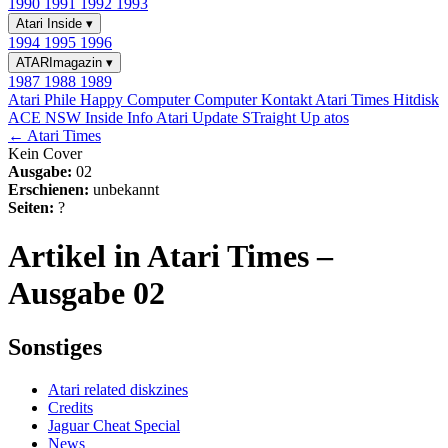
1990
1991
1992
1993
Atari Inside
▾
1994
1995
1996
ATARImagazin
▾
1987
1988
1989
Atari Phile
Happy Computer
Computer Kontakt
Atari Times
Hitdisk
ACE NSW Inside Info
Atari Update
STraight Up
atos
← Atari Times
Kein Cover
Ausgabe:
02
Erschienen:
unbekannt
Seiten:
?
Artikel in Atari Times –
Ausgabe 02
Sonstiges
Atari related diskzines
Credits
Jaguar Cheat Special
News