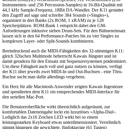
Instrumenten- und 256 Percussion-Samples) in 16-Bit-Qualität mit
44,1 kHz Sample-Frequenz, 18Bit DA-Wandler. Der K11 gestattet
den Zugriff auf sage und schreibe 384 Sounds (»Singles«),
organisiert in drei Banks (2x ROM, 1 xRAM) zu je 128
Speicherplätzen. ROM-Bank 1 entspricht dabei den GM-
Anforderungen inklusive sieben Drum-Sets. Für den Bühneneinsatz
lassen sich in den 64 Performance-Patches bis zu vier Singles zu
komplexen Layer- oder Split-Sounds kombinieren.
Beeindruckend auch die MIDI-Fähigkeiten des 32-stimmigen K11:
gleich 32fachen Multimode beherrscht Kawais Jüngster und ist
damit geradezu für den Einsatz mit Sequenzersystemen prädestiniert.
Um diese Fähigkeit auch voll und ganz nutzen zu können, verfügt
der K11 über jeweils zwei MIDI-In und Out-Buchsen - eine Thru-
Buchse sucht man dafür allerdings vergebens.
Ein Herz für alle Macintosh-Anwender zeigten Kawais Ingenieure
und spendierten dem K11 ein entsprechendes MIDI-Interface für
den seriellen Mac-Port.
Die Benutzeroberfläche wirkt übersichtlich aufgeräumt, zur
komfortablen Dateneingabe lockt ein luxuriöses »Alpha-Dial«.
Lediglich das 2x16 Zeichen LED wirkt bei so einem
leistungsstarken Keyboard etwas unterdimensioniert. Versöhnlich
stimmt hingegen die gewichtete, fünfoktavige (61 Tasten)