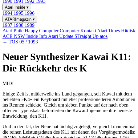
1990
1991
1992
1993
Atari Inside
▾
1994
1995
1996
ATARImagazin
▾
1987
1988
1989
Atari Phile
Happy Computer
Computer Kontakt
Atari Times
Hitdisk
ACE NSW Inside Info
Atari Update
STraight Up
atos
← TOS 05 / 1993
Neuer Synthesizer Kawai K11:
Die Rückkehr des K
MIDI
Einige Zeit ist mittlerweile ins Land gegangen, seit Kawai mit dem
beliebten »K4« ein Keyboard mit eher professionelleren Ambitionen
ins Rennen schickte. Gleich um sieben Punkte auf der nach oben
offenen Typenskala beförderten die Kawai-Ingenieure ihre neueste
Entwicklung, den K11.
Und in der Tat, der Neue hat tüchtig zugelegt, vergleicht man einmal
die reinen Leistungsdaten des K11 mit denen des Vorgängermodells:
48MBit (6MByte) Wellenform-Speicher, 512 Wellenformen (256