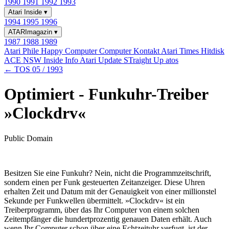
1990
1991
1992
1993
Atari Inside
▾
1994
1995
1996
ATARImagazin
▾
1987
1988
1989
Atari Phile
Happy Computer
Computer Kontakt
Atari Times
Hitdisk
ACE NSW Inside Info
Atari Update
STraight Up
atos
← TOS 05 / 1993
Optimiert - Funkuhr-Treiber
»Clockdrv«
Public Domain
Besitzen Sie eine Funkuhr? Nein, nicht die Programmzeitschrift,
sondern einen per Funk gesteuerten Zeitanzeiger. Diese Uhren
erhalten Zeit und Datum mit der Genauigkeit von einer millionstel
Sekunde per Funkwellen übermittelt. »Clockdrv« ist ein
Treiberprogramm, über das Ihr Computer von einem solchen
Zeitempfänger die hundertprozentig genauen Daten erhält. Auch
wenn Ihr Computer schon über eine Echtzeituhr verfugt, ist der