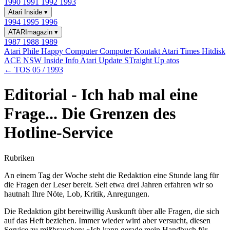
1990
1991
1992
1993
Atari Inside
▾
1994
1995
1996
ATARImagazin
▾
1987
1988
1989
Atari Phile
Happy Computer
Computer Kontakt
Atari Times
Hitdisk
ACE NSW Inside Info
Atari Update
STraight Up
atos
← TOS 05 / 1993
Editorial - Ich hab mal eine
Frage... Die Grenzen des
Hotline-Service
Rubriken
An einem Tag der Woche steht die Redaktion eine Stunde lang für
die Fragen der Leser bereit. Seit etwa drei Jahren erfahren wir so
hautnah Ihre Nöte, Lob, Kritik, Anregungen.
Die Redaktion gibt bereitwillig Auskunft über alle Fragen, die sich
auf das Heft beziehen. Immer wieder wird aber versucht, diesen
Service zu mißbrauchen: »Ich kann gerade mein Handbuch für