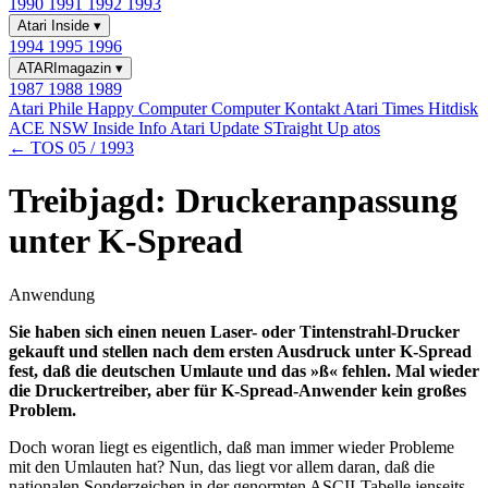
1990
1991
1992
1993
Atari Inside
▾
1994
1995
1996
ATARImagazin
▾
1987
1988
1989
Atari Phile
Happy Computer
Computer Kontakt
Atari Times
Hitdisk
ACE NSW Inside Info
Atari Update
STraight Up
atos
← TOS 05 / 1993
Treibjagd: Druckeranpassung
unter K-Spread
Anwendung
Sie haben sich einen neuen Laser- oder Tintenstrahl-Drucker
gekauft und stellen nach dem ersten Ausdruck unter K-Spread
fest, daß die deutschen Umlaute und das »ß« fehlen. Mal wieder
die Druckertreiber, aber für K-Spread-Anwender kein großes
Problem.
Doch woran liegt es eigentlich, daß man immer wieder Probleme
mit den Umlauten hat? Nun, das liegt vor allem daran, daß die
nationalen Sonderzeichen in der genormten ASCII-Tabelle jenseits