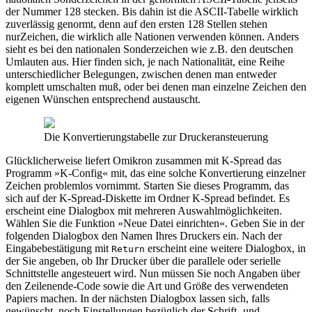
der Nummer 128 stecken. Bis dahin ist die ASCII-Tabelle wirklich
zuverlässig genormt, denn auf den ersten 128 Stellen stehen
nurZeichen, die wirklich alle Nationen verwenden können. Anders
sieht es bei den nationalen Sonderzeichen wie z.B. den deutschen
Umlauten aus. Hier finden sich, je nach Nationalität, eine Reihe
unterschiedlicher Belegungen, zwischen denen man entweder
komplett umschalten muß, oder bei denen man einzelne Zeichen den
eigenen Wünschen entsprechend austauscht.
Die Konvertierungstabelle zur Druckeransteuerung
Glücklicherweise liefert Omikron zusammen mit K-Spread das
Programm »K-Config« mit, das eine solche Konvertierung einzelner
Zeichen problemlos vornimmt. Starten Sie dieses Programm, das
sich auf der K-Spread-Diskette im Ordner K-Spread befindet. Es
erscheint eine Dialogbox mit mehreren Auswahlmöglichkeiten.
Wählen Sie die Funktion »Neue Datei einrichten«. Geben Sie in der
folgenden Dialogbox den Namen Ihres Druckers ein. Nach der
Eingabebestätigung mit
erscheint eine weitere Dialogbox, in
Return
der Sie angeben, ob Ihr Drucker über die parallele oder serielle
Schnittstelle angesteuert wird. Nun müssen Sie noch Angaben über
den Zeilenende-Code sowie die Art und Größe des verwendeten
Papiers machen. In der nächsten Dialogbox lassen sich, falls
gewünscht, noch Einstellungen bezüglich der Schrift- und