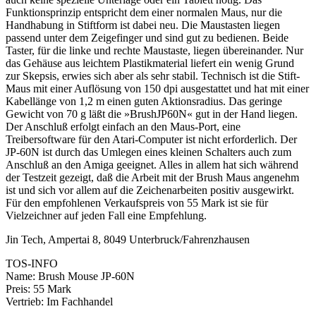
Funktionsprinzip entspricht dem einer normalen Maus, nur die
Handhabung in Stiftform ist dabei neu. Die Maustasten liegen
passend unter dem Zeigefinger und sind gut zu bedienen. Beide
Taster, für die linke und rechte Maustaste, liegen übereinander. Nur
das Gehäuse aus leichtem Plastikmaterial liefert ein wenig Grund
zur Skepsis, erwies sich aber als sehr stabil. Technisch ist die Stift-
Maus mit einer Auflösung von 150 dpi ausgestattet und hat mit einer
Kabellänge von 1,2 m einen guten Aktionsradius. Das geringe
Gewicht von 70 g läßt die »BrushJP60N« gut in der Hand liegen.
Der Anschluß erfolgt einfach an den Maus-Port, eine
Treibersoftware für den Atari-Computer ist nicht erforderlich. Der
JP-60N ist durch das Umlegen eines kleinen Schalters auch zum
Anschluß an den Amiga geeignet. Alles in allem hat sich während
der Testzeit gezeigt, daß die Arbeit mit der Brush Maus angenehm
ist und sich vor allem auf die Zeichenarbeiten positiv ausgewirkt.
Für den empfohlenen Verkaufspreis von 55 Mark ist sie für
Vielzeichner auf jeden Fall eine Empfehlung.
Jin Tech, Ampertai 8, 8049 Unterbruck/Fahrenzhausen
TOS-INFO
Name: Brush Mouse JP-60N
Preis: 55 Mark
Vertrieb: Im Fachhandel