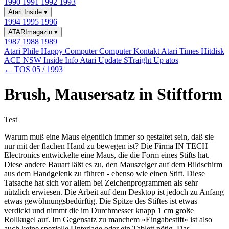
1990
1991
1992
1993
Atari Inside
▾
1994
1995
1996
ATARImagazin
▾
1987
1988
1989
Atari Phile
Happy Computer
Computer Kontakt
Atari Times
Hitdisk
ACE NSW Inside Info
Atari Update
STraight Up
atos
← TOS 05 / 1993
Brush, Mausersatz in Stiftform
Test
Warum muß eine Maus eigentlich immer so gestaltet sein, daß sie
nur mit der flachen Hand zu bewegen ist? Die Firma IN TECH
Electronics entwickelte eine Maus, die die Form eines Stifts hat.
Diese andere Bauart läßt es zu, den Mauszeiger auf dem Bildschirm
aus dem Handgelenk zu führen - ebenso wie einen Stift. Diese
Tatsache hat sich vor allem bei Zeichenprogrammen als sehr
nützlich erwiesen. Die Arbeit auf dem Desktop ist jedoch zu Anfang
etwas gewöhnungsbedürftig. Die Spitze des Stiftes ist etwas
verdickt und nimmt die im Durchmesser knapp 1 cm große
Rollkugel auf. Im Gegensatz zu manchem »Eingabestift« ist also
auch keine spezielle Unterlage oder ein Tablett nötig. Das