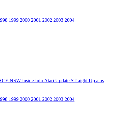
1998
1999
2000
2001
2002
2003
2004
ACE NSW Inside Info
Atari Update
STraight Up
atos
1998
1999
2000
2001
2002
2003
2004