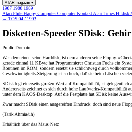
ATARImagazin
▾
1987
1988
1989
Atari Phile
Happy Computer
Computer Kontakt
Atari Times
Hitdisk
← TOS 04 / 1993
Disketten-Speeder SDisk: Gehi
Public Domain
Was dem einen seine Harddisk, ist dem anderen seine Floppy. »Cheeta
gerade einmal 11 KByte hat Programmierer Christian Fuchs ein System
Routinen im ROM, sondern ersetzt sie schlichtweg durch vollkommen
Geschwindigkeits-Steigerung ist so hoch, daß sie beim Löschen viel
SDisk legt einerseits großen Wert auf Kompatibilität, ist gelegentlich
Andererseits zeichnet es sich durch hohe Laufwerks-Kompatibilität 
unter dem KAOS-Desktop. Auf die Festplatte hat SDisk keine Auswirk
Zwar macht SDisk einen ausgereiften Eindruck, doch sind neue Flopp
(Tarik Ahmia/uh)
Erhältlich über das Maus-Netz