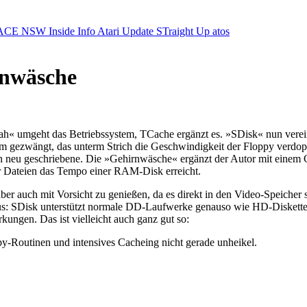
ACE NSW Inside Info
Atari Update
STraight Up
atos
rnwäsche
h« umgeht das Betriebssystem, TCache ergänzt es. »SDisk« nun vereini
 gezwängt, das unterm Strich die Geschwindigkeit der Floppy verdoppe
 neu geschriebene. Die »Gehirnwäsche« ergänzt der Autor mit einem 
er Dateien das Tempo einer RAM-Disk erreicht.
 aber auch mit Vorsicht zu genießen, da es direkt in den Video-Speicher
aus: SDisk unterstützt normale DD-Laufwerke genauso wie HD-Diskette
ungen. Das ist vielleicht auch ganz gut so:
y-Routinen und intensives Cacheing nicht gerade unheikel.