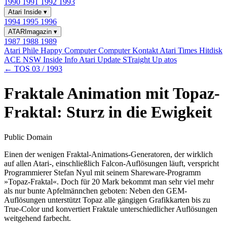
1990
1991
1992
1993
Atari Inside
▾
1994
1995
1996
ATARImagazin
▾
1987
1988
1989
Atari Phile
Happy Computer
Computer Kontakt
Atari Times
Hitdisk
ACE NSW Inside Info
Atari Update
STraight Up
atos
← TOS 03 / 1993
Fraktale Animation mit Topaz-
Fraktal: Sturz in die Ewigkeit
Public Domain
Einen der wenigen Fraktal-Animations-Generatoren, der wirklich
auf allen Atari-, einschließlich Falcon-Auflösungen läuft, verspricht
Programmierer Stefan Nyul mit seinem Shareware-Programm
»Topaz-Fraktal«. Doch für 20 Mark bekommt man sehr viel mehr
als nur bunte Apfelmännchen geboten: Neben den GEM-
Auflösungen unterstützt Topaz alle gängigen Grafikkarten bis zu
True-Color und konvertiert Fraktale unterschiedlicher Auflösungen
weitgehend farbecht.