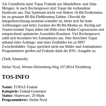
Als Grundform nutzt Topaz Fraktale aus Mandelbrot- und Julia-
Mengen. Je nach Rechenpower reizt Topaz die vorhandene
Hardware aus. Das Spektrum reicht von flinken 16-Bit-Festkomma-
bis zu genauen 80-Bit-Fließkomma-Zahlen. Obwohl die
Integerberechnung neunmal schneller ist, bietet sich für hohe
Auflösungen und tiefes Zoomen der 80-Bit-Modus an. Richtig auf
Touren kommt Topaz dabei mit Hilfe eines Mathe-Coprozessors und
entsprechend optimierter Assembler-Routinen. Viel Rechenpower
zahlt sich besonders bei Animationen aus. Hier berechnet Topaz
anhand eines Anfangs- und eines Endbildes bis zu 9997
Zwischenbilder. Topaz speichert nicht nur Bilder und Animationen:
Programmierer greifen auf Fraktale dank der RSC-Ausgabe zu.
(Tarik Ahmia/uh)
Stefan Nyul, Werner-Heisenberg-Weg 107,8014 Neubiberg
TOS-INFO
Name:
TOPAZ-Fraktal
Kategorie:
Fraktal-Generator
Status:
Shareware, 20 Mark
Programmierer:
Stefan Nyul