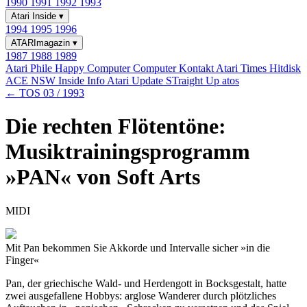
1990
1991
1992
1993
Atari Inside
▾
1994
1995
1996
ATARImagazin
▾
1987
1988
1989
Atari Phile
Happy Computer
Computer Kontakt
Atari Times
Hitdisk
ACE NSW Inside Info
Atari Update
STraight Up
atos
← TOS 03 / 1993
Die rechten Flötentöne:
Musiktrainingsprogramm
»PAN« von Soft Arts
MIDI
Mit Pan bekommen Sie Akkorde und Intervalle sicher »in die
Finger«
Pan, der griechische Wald- und Herdengott in Bocksgestalt, hatte
zwei ausgefallene Hobbys: arglose Wanderer durch plötzliches