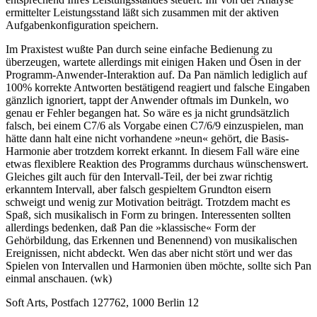
ermittelter Leistungsstand läßt sich zusammen mit der aktiven
Aufgabenkonfiguration speichern.
Im Praxistest wußte Pan durch seine einfache Bedienung zu
überzeugen, wartete allerdings mit einigen Haken und Ösen in der
Programm-Anwender-Interaktion auf. Da Pan nämlich lediglich auf
100% korrekte Antworten bestätigend reagiert und falsche Eingaben
gänzlich ignoriert, tappt der Anwender oftmals im Dunkeln, wo
genau er Fehler begangen hat. So wäre es ja nicht grundsätzlich
falsch, bei einem C7/6 als Vorgabe einen C7/6/9 einzuspielen, man
hätte dann halt eine nicht vorhandene »neun« gehört, die Basis-
Harmonie aber trotzdem korrekt erkannt. In diesem Fall wäre eine
etwas flexiblere Reaktion des Programms durchaus wünschenswert.
Gleiches gilt auch für den Intervall-Teil, der bei zwar richtig
erkanntem Intervall, aber falsch gespieltem Grundton eisern
schweigt und wenig zur Motivation beiträgt. Trotzdem macht es
Spaß, sich musikalisch in Form zu bringen. Interessenten sollten
allerdings bedenken, daß Pan die »klassische« Form der
Gehörbildung, das Erkennen und Benennend) von musikalischen
Ereignissen, nicht abdeckt. Wen das aber nicht stört und wer das
Spielen von Intervallen und Harmonien üben möchte, sollte sich Pan
einmal anschauen. (wk)
Soft Arts, Postfach 127762, 1000 Berlin 12