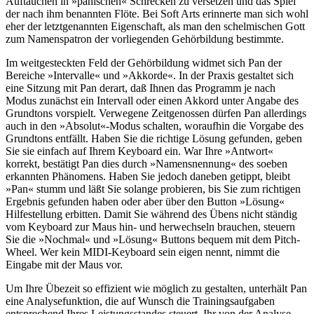
Auftauchen in »panischen« Schrecken zu versetzen und das Spiel
der nach ihm benannten Flöte. Bei Soft Arts erinnerte man sich wohl
eher der letztgenannten Eigenschaft, als man den schelmischen Gott
zum Namenspatron der vorliegenden Gehörbildung bestimmte.
Im weitgesteckten Feld der Gehörbildung widmet sich Pan der
Bereiche »Intervalle« und »Akkorde«. In der Praxis gestaltet sich
eine Sitzung mit Pan derart, daß Ihnen das Programm je nach
Modus zunächst ein Intervall oder einen Akkord unter Angabe des
Grundtons vorspielt. Verwegene Zeitgenossen dürfen Pan allerdings
auch in den »Absolut«-Modus schalten, woraufhin die Vorgabe des
Grundtons entfällt. Haben Sie die richtige Lösung gefunden, geben
Sie sie einfach auf Ihrem Keyboard ein. War Ihre »Antwort«
korrekt, bestätigt Pan dies durch »Namensnennung« des soeben
erkannten Phänomens. Haben Sie jedoch daneben getippt, bleibt
»Pan« stumm und läßt Sie solange probieren, bis Sie zum richtigen
Ergebnis gefunden haben oder aber über den Button »Lösung«
Hilfestellung erbitten. Damit Sie während des Übens nicht ständig
vom Keyboard zur Maus hin- und herwechseln brauchen, steuern
Sie die »Nochmal« und »Lösung« Buttons bequem mit dem Pitch-
Wheel. Wer kein MIDI-Keyboard sein eigen nennt, nimmt die
Eingabe mit der Maus vor.
Um Ihre Übezeit so effizient wie möglich zu gestalten, unterhält Pan
eine Analysefunktion, die auf Wunsch die Trainingsaufgaben
entsprechend Ihres Leistungsstandes steuert. Ihr von der Analyse