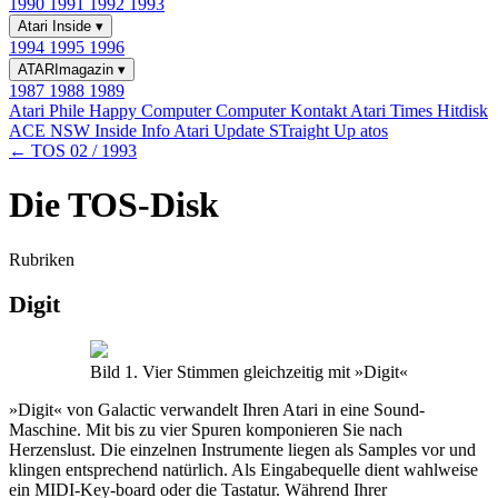
1990
1991
1992
1993
Atari Inside
▾
1994
1995
1996
ATARImagazin
▾
1987
1988
1989
Atari Phile
Happy Computer
Computer Kontakt
Atari Times
Hitdisk
ACE NSW Inside Info
Atari Update
STraight Up
atos
← TOS 02 / 1993
Die TOS-Disk
Rubriken
Digit
Bild 1. Vier Stimmen gleichzeitig mit »Digit«
»Digit« von Galactic verwandelt Ihren Atari in eine Sound-
Maschine. Mit bis zu vier Spuren komponieren Sie nach
Herzenslust. Die einzelnen Instrumente liegen als Samples vor und
klingen entsprechend natürlich. Als Eingabequelle dient wahlweise
ein MIDI-Key-board oder die Tastatur. Während Ihrer