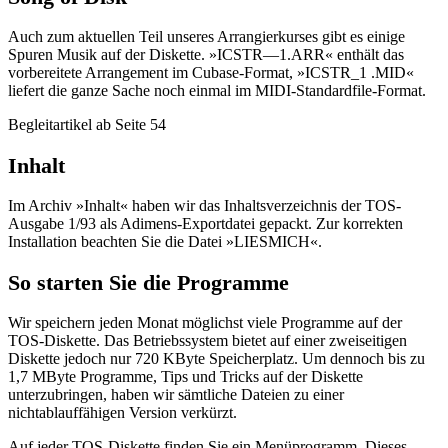
Auch zum aktuellen Teil unseres Arrangierkurses gibt es einige
Spuren Musik auf der Diskette. »ICSTR—1.ARR« enthält das
vorbereitete Arrangement im Cubase-Format, »ICSTR_1 .MID«
liefert die ganze Sache noch einmal im MIDI-Standardfile-Format.
Begleitartikel ab Seite 54
Inhalt
Im Archiv »Inhalt« haben wir das Inhaltsverzeichnis der TOS-
Ausgabe 1/93 als Adimens-Exportdatei gepackt. Zur korrekten
Installation beachten Sie die Datei »LIESMICH«.
So starten Sie die Programme
Wir speichern jeden Monat möglichst viele Programme auf der
TOS-Diskette. Das Betriebssystem bietet auf einer zweiseitigen
Diskette jedoch nur 720 KByte Speicherplatz. Um dennoch bis zu
1,7 MByte Programme, Tips und Tricks auf der Diskette
unterzubringen, haben wir sämtliche Dateien zu einer
nichtablauffähigen Version verkürzt.
Auf jeder TOS-Diskette finden Sie ein Menüprogramm. Dieses