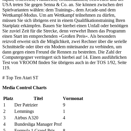
USA treten Sie gegen Senna & Co. an. Sie können zwischen drei
Spielvarianten wählen: dem Trainings-, dem Arcade-und dem
Wettkampf-Modus. Um am Wettkampf teilnehmen zu dürfen,
müssen Sie sich übrigens erst in einem Qualifikationstraining Ihren
Startplatz erkämpfen. Bauen Sie hierbei einen Unfall oder benötigen
Sie zuviel Zeit für die Strecke, denn verwehrt Ihnen das Programm
einen Start im entsprechenden »Großen Preis«. Als besonders
reizvoll erweist sich die Möglichkeit, zwei Rechner über die serielle
Schnittstelle oder über ein Modem miteinander zu verbinden, um
dann gegen einen Freund die Rennen zu bestreiten. Die Zahl der
Computergegner verringert sich hierbei auf 14. Einen ausführlichen
Test von VROOM finden Sie übrigens auch in der TOS 1/92, Seite
119.
# Top Ten Atari ST
Media Control Charts
Platz
Titel
Vormonat
1
Der Patrizier
9
2
Lemmings
1
3
Airbus A320
4
4
Bundesliga Manager Prof
5
Formula 1 Grand Prix
8