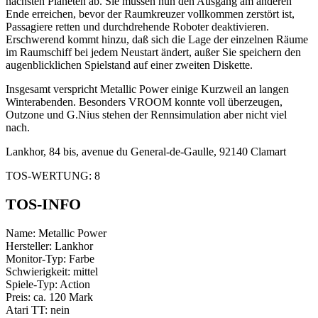
nächsten Planeten ab. Sie müssen nun den Ausgang am anderen
Ende erreichen, bevor der Raumkreuzer vollkommen zerstört ist,
Passagiere retten und durchdrehende Roboter deaktivieren.
Erschwerend kommt hinzu, daß sich die Lage der einzelnen Räume
im Raumschiff bei jedem Neustart ändert, außer Sie speichern den
augenblicklichen Spielstand auf einer zweiten Diskette.
Insgesamt verspricht Metallic Power einige Kurzweil an langen
Winterabenden. Besonders VROOM konnte voll überzeugen,
Outzone und G.Nius stehen der Rennsimulation aber nicht viel
nach.
Lankhor, 84 bis, avenue du General-de-Gaulle, 92140 Clamart
TOS-WERTUNG: 8
TOS-INFO
Name: Metallic Power
Hersteller: Lankhor
Monitor-Typ: Farbe
Schwierigkeit: mittel
Spiele-Typ: Action
Preis: ca. 120 Mark
Atari TT: nein