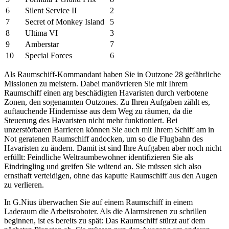
6
Silent Service II
2
7
Secret of Monkey Island
5
8
Ultima VI
3
9
Amberstar
7
10
Special Forces
6
Als Raumschiff-Kommandant haben Sie in Outzone 28 gefährliche
Missionen zu meistern. Dabei manövrieren Sie mit Ihrem
Raumschiff einen arg beschädigten Havaristen durch verbotene
Zonen, den sogenannten Outzones. Zu Ihren Aufgaben zählt es,
auftauchende Hindernisse aus dem Weg zu räumen, da die
Steuerung des Havaristen nicht mehr funktioniert. Bei
unzerstörbaren Barrieren können Sie auch mit Ihrem Schiff am in
Not geratenen Raumschiff andocken, um so die Flugbahn des
Havaristen zu ändern. Damit ist sind Ihre Aufgaben aber noch nicht
erfüllt: Feindliche Weltraumbewohner identifizieren Sie als
Eindringling und greifen Sie wütend an. Sie müssen sich also
ernsthaft verteidigen, ohne das kaputte Raumschiff aus den Augen
zu verlieren.
In G.Nius überwachen Sie auf einem Raumschiff in einem
Laderaum die Arbeitsroboter. Als die Alarmsirenen zu schrillen
beginnen, ist es bereits zu spät: Das Raumschiff stürzt auf dem