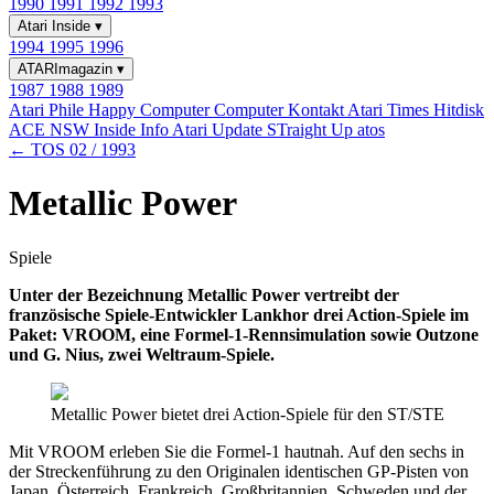
1990
1991
1992
1993
Atari Inside
▾
1994
1995
1996
ATARImagazin
▾
1987
1988
1989
Atari Phile
Happy Computer
Computer Kontakt
Atari Times
Hitdisk
ACE NSW Inside Info
Atari Update
STraight Up
atos
← TOS 02 / 1993
Metallic Power
Spiele
Unter der Bezeichnung Metallic Power vertreibt der
französische Spiele-Entwickler Lankhor drei Action-Spiele im
Paket: VROOM, eine Formel-1-Rennsimulation sowie Outzone
und G. Nius, zwei Weltraum-Spiele.
Metallic Power bietet drei Action-Spiele für den ST/STE
Mit VROOM erleben Sie die Formel-1 hautnah. Auf den sechs in
der Streckenführung zu den Originalen identischen GP-Pisten von
Japan, Österreich, Frankreich, Großbritannien, Schweden und der