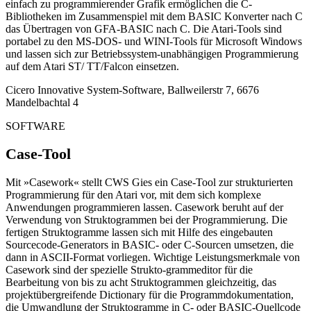
einfach zu programmierender Grafik ermöglichen die C-
Bibliotheken im Zusammenspiel mit dem BASIC Konverter nach C
das Übertragen von GFA-BASIC nach C. Die Atari-Tools sind
portabel zu den MS-DOS- und WINI-Tools für Microsoft Windows
und lassen sich zur Betriebssystem-unabhängigen Programmierung
auf dem Atari ST/ TT/Falcon einsetzen.
Cicero Innovative System-Software, Ballweilerstr 7, 6676
Mandelbachtal 4
SOFTWARE
Case-Tool
Mit »Casework« stellt CWS Gies ein Case-Tool zur strukturierten
Programmierung für den Atari vor, mit dem sich komplexe
Anwendungen programmieren lassen. Casework beruht auf der
Verwendung von Struktogrammen bei der Programmierung. Die
fertigen Struktogramme lassen sich mit Hilfe des eingebauten
Sourcecode-Generators in BASIC- oder C-Sourcen umsetzen, die
dann in ASCII-Format vorliegen. Wichtige Leistungsmerkmale von
Casework sind der spezielle Strukto-grammeditor für die
Bearbeitung von bis zu acht Struktogrammen gleichzeitig, das
projektübergreifende Dictionary für die Programmdokumentation,
die Umwandlung der Struktogramme in C- oder BASIC-Quellcode