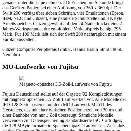
genauer unter die Lupe nehmen. 216 Zeichen pro Sekunde bringt
das Gerät zu Papier, bei einer Auflösung von 360 x 360 dpi. Der
Swift 200 verfügt über sieben Schriften, vier Emulationen (Epson,
IBM, NEC und Citizen), eine parallele Schnittstelle und 8 KByte
Arbeitsspeicher. Citizen gewährt auf den 24-Nadeldrucker eine 2-
Jahres-Werksgarantie, der empfohlene Verkaufspreis beträgt 795
Mark. Für 139 Mark läßt sich der Swift 200 nachträglich mit einem
Farbkit ausstatten.
Citizen Computer Peripherais GmbH. Hanns-Braun-Str 50. 8056
Neufahrn
MO-Laufwerke von Fujitsu
Magneto-optisches 3,5-Zoll-Laufwerk von Fujitsu
Fujitsu Deutschland stellte auf der Orgatec '92 Komplettlösungen
mit magneto-optischen 3,5-Zoll-Lauf-werken vor. Alle Modelle der
IFD-128-Serie basieren auf dem MO-Laufwerk M2511 des
Herstellers, das mit einer typischen Positionierzeit von 30 ms und
einer Bauhöhe von nur 1 Zoll überzeugt. Sämtliche Modelle
verwenden zur Datenspeicherung standardisierte ISO-Cartridges,
die 128 MByte formatierte Speicherkapazität aufweisen. Anschluß
an den Computer finden die Laufwerke, die sich besonders zum