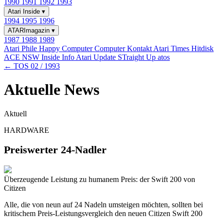
1990
1991
1992
1993
Atari Inside
▾
1994
1995
1996
ATARImagazin
▾
1987
1988
1989
Atari Phile
Happy Computer
Computer Kontakt
Atari Times
Hitdisk
ACE NSW Inside Info
Atari Update
STraight Up
atos
← TOS 02 / 1993
Aktuelle News
Aktuell
HARDWARE
Preiswerter 24-Nadler
Überzeugende Leistung zu humanem Preis: der Swift 200 von
Citizen
Alle, die von neun auf 24 Nadeln umsteigen möchten, sollten bei
kritischem Preis-Leistungsvergleich den neuen Citizen Swift 200