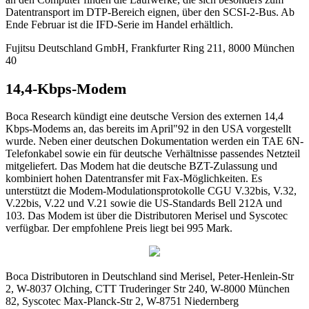
Datentransport im DTP-Bereich eignen, über den SCSI-2-Bus. Ab
Ende Februar ist die IFD-Serie im Handel erhältlich.
Fujitsu Deutschland GmbH, Frankfurter Ring 211, 8000 München
40
14,4-Kbps-Modem
Boca Research kündigt eine deutsche Version des externen 14,4
Kbps-Modems an, das bereits im April"92 in den USA vorgestellt
wurde. Neben einer deutschen Dokumentation werden ein TAE 6N-
Telefonkabel sowie ein für deutsche Verhältnisse passendes Netzteil
mitgeliefert. Das Modem hat die deutsche BZT-Zulassung und
kombiniert hohen Datentransfer mit Fax-Möglichkeiten. Es
unterstützt die Modem-Modulationsprotokolle CGU V.32bis, V.32,
V.22bis, V.22 und V.21 sowie die US-Standards Bell 212A und
103. Das Modem ist über die Distributoren Merisel und Syscotec
verfügbar. Der empfohlene Preis liegt bei 995 Mark.
Boca Distributoren in Deutschland sind Merisel, Peter-Henlein-Str
2, W-8037 Olching, CTT Truderinger Str 240, W-8000 München
82, Syscotec Max-Planck-Str 2, W-8751 Niedernberg