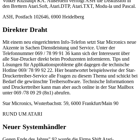
Volker Ritzhaupt KA. Außerdem verfolgt ASH die Diskussion in
den Brettern Atari.Soft, Atari.DTP, Atari.TXT, Modu-la und Pascal.
ASH, Postfach 102646, 6900 Heidelberg
Direkter Draht
Mit einem neu eingerichteten Info-Telefon setzt Star Micronics neue
Akzente in Sachen Dienstleistung und Service. Unter der
Telefonnummer 069 / 78 99 91 36 kann sich der Interessent über
alle Star-Drucker direkt beim Produzenten informieren. Tips und
Lösungen für Applikationsprobleme gibt dagegen die technische
Hotline 069/ 78 99 92 22. Hier beantwortet beispielsweise der Star-
Druckertreiber-Service alle Fragen zu diesem Thema und schickt bei
Bedarf die gewünschte Treibersoftware. Technische Informationen
und Druckertreiber kann man aber auch online in der Star Mailbox
unter 069 /78 09 29 (8n1) abrufen.
Star Micronics, Wssterbachstr. 59, 6000 Frankfurt/Main 90
RUND UM ATARI
Neuer Systemhändler
Gegen Ende des Jahres" 92 wurde die Firma Shift Atari-