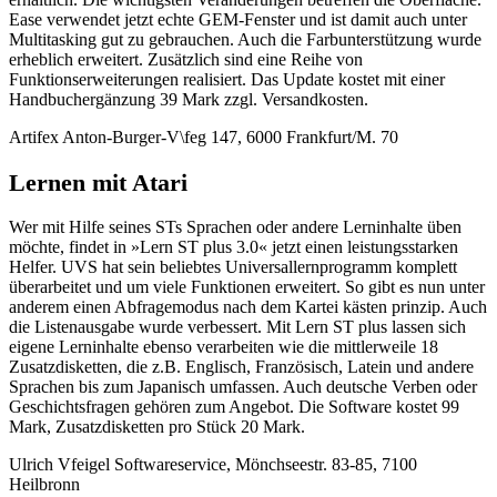
Ease verwendet jetzt echte GEM-Fenster und ist damit auch unter
Multitasking gut zu gebrauchen. Auch die Farbunterstützung wurde
erheblich erweitert. Zusätzlich sind eine Reihe von
Funktionserweiterungen realisiert. Das Update kostet mit einer
Handbuchergänzung 39 Mark zzgl. Versandkosten.
Artifex Anton-Burger-V\feg 147, 6000 Frankfurt/M. 70
Lernen mit Atari
Wer mit Hilfe seines STs Sprachen oder andere Lerninhalte üben
möchte, findet in »Lern ST plus 3.0« jetzt einen leistungsstarken
Helfer. UVS hat sein beliebtes Universallernprogramm komplett
überarbeitet und um viele Funktionen erweitert. So gibt es nun unter
anderem einen Abfragemodus nach dem Kartei kästen prinzip. Auch
die Listenausgabe wurde verbessert. Mit Lern ST plus lassen sich
eigene Lerninhalte ebenso verarbeiten wie die mittlerweile 18
Zusatzdisketten, die z.B. Englisch, Französisch, Latein und andere
Sprachen bis zum Japanisch umfassen. Auch deutsche Verben oder
Geschichtsfragen gehören zum Angebot. Die Software kostet 99
Mark, Zusatzdisketten pro Stück 20 Mark.
Ulrich Vfeigel Softwareservice, Mönchseestr. 83-85, 7100
Heilbronn