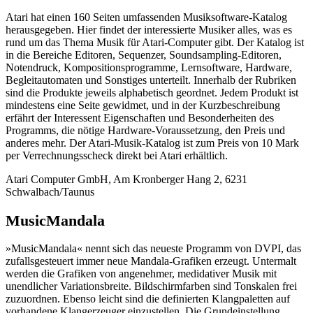
Atari hat einen 160 Seiten umfassenden Musiksoftware-Katalog
herausgegeben. Hier findet der interessierte Musiker alles, was es
rund um das Thema Musik für Atari-Computer gibt. Der Katalog ist
in die Bereiche Editoren, Sequenzer, Soundsampling-Editoren,
Notendruck, Kompositionsprogramme, Lernsoftware, Hardware,
Begleitautomaten und Sonstiges unterteilt. Innerhalb der Rubriken
sind die Produkte jeweils alphabetisch geordnet. Jedem Produkt ist
mindestens eine Seite gewidmet, und in der Kurzbeschreibung
erfährt der Interessent Eigenschaften und Besonderheiten des
Programms, die nötige Hardware-Voraussetzung, den Preis und
anderes mehr. Der Atari-Musik-Katalog ist zum Preis von 10 Mark
per Verrechnungsscheck direkt bei Atari erhältlich.
Atari Computer GmbH, Am Kronberger Hang 2, 6231
Schwalbach/Taunus
MusicMandala
»MusicMandala« nennt sich das neueste Programm von DVPI, das
zufallsgesteuert immer neue Mandala-Grafiken erzeugt. Untermalt
werden die Grafiken von angenehmer, medidativer Musik mit
unendlicher Variationsbreite. Bildschirmfarben sind Tonskalen frei
zuzuordnen. Ebenso leicht sind die definierten Klangpaletten auf
vorhandene Klangerzeuger einzustellen. Die Grundeinstellung