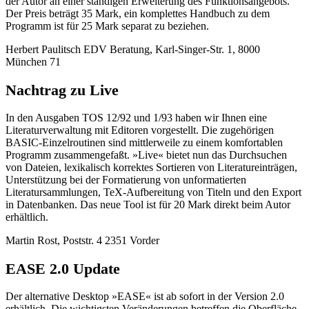
der Autor an einer ständigen Erweiterung des Funktionsangebots.
Der Preis beträgt 35 Mark, ein komplettes Handbuch zu dem
Programm ist für 25 Mark separat zu beziehen.
Herbert Paulitsch EDV Beratung, Karl-Singer-Str. 1, 8000
München 71
Nachtrag zu Live
In den Ausgaben TOS 12/92 und 1/93 haben wir Ihnen eine
Literaturverwaltung mit Editoren vorgestellt. Die zugehörigen
BASIC-Einzelroutinen sind mittlerweile zu einem komfortablen
Programm zusammengefaßt. »Live« bietet nun das Durchsuchen
von Dateien, lexikalisch korrektes Sortieren von Literatureinträgen,
Unterstützung bei der Formatierung von unformatierten
Literatursammlungen, TeX-Aufbereitung von Titeln und den Export
in Datenbanken. Das neue Tool ist für 20 Mark direkt beim Autor
erhältlich.
Martin Rost, Poststr. 4 2351 Vorder
EASE 2.0 Update
Der alternative Desktop »EASE« ist ab sofort in der Version 2.0
erhältlich. Die wichtigsten Veränderungen betreffen die Oberfläche.