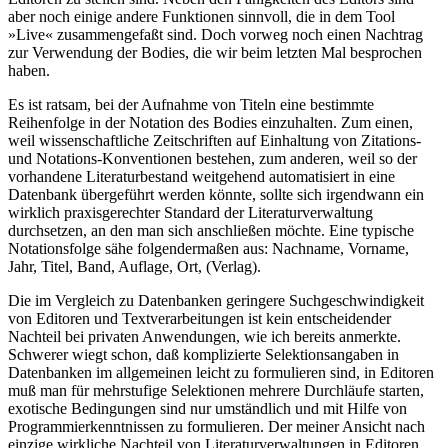
aber noch einige andere Funktionen sinnvoll, die in dem Tool
»Live« zusammengefaßt sind. Doch vorweg noch einen Nachtrag
zur Verwendung der Bodies, die wir beim letzten Mal besprochen
haben.
Es ist ratsam, bei der Aufnahme von Titeln eine bestimmte
Reihenfolge in der Notation des Bodies einzuhalten. Zum einen,
weil wissenschaftliche Zeitschriften auf Einhaltung von Zitations-
und Notations-Konventionen bestehen, zum anderen, weil so der
vorhandene Literaturbestand weitgehend automatisiert in eine
Datenbank übergeführt werden könnte, sollte sich irgendwann ein
wirklich praxisgerechter Standard der Literaturverwaltung
durchsetzen, an den man sich anschließen möchte. Eine typische
Notationsfolge sähe folgendermaßen aus: Nachname, Vorname,
Jahr, Titel, Band, Auflage, Ort, (Verlag).
Die im Vergleich zu Datenbanken geringere Suchgeschwindigkeit
von Editoren und Textverarbeitungen ist kein entscheidender
Nachteil bei privaten Anwendungen, wie ich bereits anmerkte.
Schwerer wiegt schon, daß komplizierte Selektionsangaben in
Datenbanken im allgemeinen leicht zu formulieren sind, in Editoren
muß man für mehrstufige Selektionen mehrere Durchläufe starten,
exotische Bedingungen sind nur umständlich und mit Hilfe von
Programmierkenntnissen zu formulieren. Der meiner Ansicht nach
einzige wirkliche Nachteil von Literaturverwaltungen in Editoren