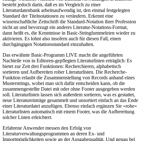
besteht jedoch darin, daß es im Vergleich zu einer
Literaturdatenbank arbeitsaufwendig ist, den einmal festgelegten
Standard der Titelnotationen zu verändern. Erkennt eine
wissenschaftliche Zeitschrift die Standard-Notation ihrer Profession
nicht an und bevorzugt ein anderes Literatur-Notations-Format,
dann heißt es, die Kenntnisse in Basic-Stringfummeleien wieder zu
aktivieren. Es lohnt also insofern auch für diesen Fall, einen
durchgängigen Notationsstandard einzuhalten.
Das erwähnte Basic-Programm LIVE macht die angeführten
Nachteile von in Editoren-gepflegten Literaturlisten erträglich: Es
bietet zur Zeit drei Funktionen: Recherchieren, alphabetisch
sortieren und Aufbereiten roher Literaturlisten. Die Recherche-
Funktion erlaubt die Zusammenstellung von Records anhand eines
Musterstrings, wobei man sich dafür entscheiden kann, ob die
zusammengestellte Datei mit oder ohne Footer ausgegeben werden
soll. Literaturlisten lassen sich außerdem sortieren, was es gestattet,
neue Literatureinträge gesammelt und unsortiert einfach an das Ende
einer Literaturdatei anzufügen. Ebenso einfach ergänzen Sie »rohe«
Literaturlisten automatisch mit einem Footer, was die Aufbereitung
solcher Listen erleichtert.
Erfahrene Anwender messen den Erfolg von
Literaturverwaltungsprogrammen an deren Ex- und
Importmöglichkeiten sowie an der Ausgabequalität. Und genau bei