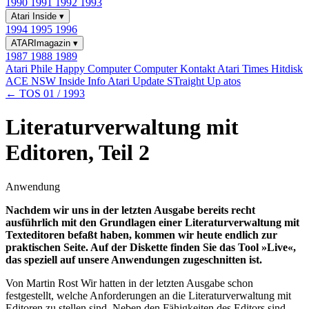
1990
1991
1992
1993
Atari Inside
▾
1994
1995
1996
ATARImagazin
▾
1987
1988
1989
Atari Phile
Happy Computer
Computer Kontakt
Atari Times
Hitdisk
ACE NSW Inside Info
Atari Update
STraight Up
atos
← TOS 01 / 1993
Literaturverwaltung mit
Editoren, Teil 2
Anwendung
Nachdem wir uns in der letzten Ausgabe bereits recht
ausführlich mit den Grundlagen einer Literaturverwaltung mit
Texteditoren befaßt haben, kommen wir heute endlich zur
praktischen Seite. Auf der Diskette finden Sie das Tool »Live«,
das speziell auf unsere Anwendungen zugeschnitten ist.
Von Martin Rost Wir hatten in der letzten Ausgabe schon
festgestellt, welche Anforderungen an die Literaturverwaltung mit
Editoren zu stellen sind. Neben den Fähigkeiten des Editors sind