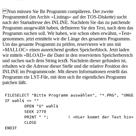
Nun müssen Sie Ihr Programm compilieren. Der zweite
Programmteil (im Archiv »Listings« auf der TOS-Diskette) sucht
nach der Startadresse des INLINE. Nachdem Sie das zu patchende
Programm ausgewählt haben, definieren Sie den Text, nach dem das
Programm suchen soll. Wir haben, wie schon oben erwähnt, »Test«
genommen. jetzt ermitteln wir die Länge des gesamten Programms.
Um das gesamte Programm zu prüfen, reservieren wir uns mit
»MALLOC« einen ausreichend großen Speicherblock. Jetzt laden
wir mittels »BLOAD« die Datei in den reservierten Speicherbereich
und suchen nach dem String text$. Nachdem dieser gefunden ist,
erhalten wir die Adresse dieser Stelle und die relative Position des
INLINE im Programmcode. Mit diesen Informationen erstellt das
Programm ein LST-File, mit dem sich ihr eigentliches Programm
patchen läßt.
FILESELECT "Bitte Programm auswählen", "*.PRG", "UNGEP
IF wahl$ <> ""

	OPEN "U" wahl$

	SEEK 2770

	PRINT " ";        ! »Hier kommt der Text hin«

	CLOSE
