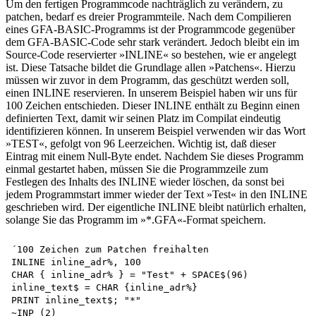
Um den fertigen Programmcode nachträglich zu verändern, zu
patchen, bedarf es dreier Programmteile. Nach dem Compilieren
eines GFA-BASIC-Programms ist der Programmcode gegenüber
dem GFA-BASIC-Code sehr stark verändert. Jedoch bleibt ein im
Source-Code reservierter »INLINE« so bestehen, wie er angelegt
ist. Diese Tatsache bildet die Grundlage allen »Patchens«. Hierzu
müssen wir zuvor in dem Programm, das geschützt werden soll,
einen INLINE reservieren. In unserem Beispiel haben wir uns für
100 Zeichen entschieden. Dieser INLINE enthält zu Beginn einen
definierten Text, damit wir seinen Platz im Compilat eindeutig
identifizieren können. In unserem Beispiel verwenden wir das Wort
»TEST«, gefolgt von 96 Leerzeichen. Wichtig ist, daß dieser
Eintrag mit einem Null-Byte endet. Nachdem Sie dieses Programm
einmal gestartet haben, müssen Sie die Programmzeile zum
Festlegen des Inhalts des INLINE wieder löschen, da sonst bei
jedem Programmstart immer wieder der Text »Test« in den INLINE
geschrieben wird. Der eigentliche INLINE bleibt natürlich erhalten,
solange Sie das Programm im »*.GFA«-Format speichern.
´100 Zeichen zum Patchen freihalten

INLINE inline_adr%, 100

CHAR { inline_adr% } = "Test" + SPACE$(96)

inline_text$ = CHAR {inline_adr%}

PRINT inline_text$; "*"
