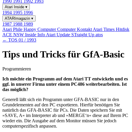
1990
1991
1992
1993
Atari Inside
▾
1994
1995
1996
ATARImagazin
▾
1987
1988
1989
Atari Phile
Happy Computer
Computer Kontakt
Atari Times
Hitdisk
ACE NSW Inside Info
Atari Update
STraight Up
atos
← TOS 01 / 1993
Tips und Tricks für GfA-Basic
Programmieren
Ich möchte ein Programm auf dem Atari TT entwickeln und es
ggf. in unserer Firma unter einem PC486 weiterbearbeiten. Ist
das möglich?
Generell läßt sich ein Programm unter GFA-BASIC nur in den
Grundelementen auf den PC exportieren. Hierfür benötigen Sie
natürlich das GFA-BASIC für PCs. Die Daten speichern Sie mit
»SAVE, A« im Interpreter ab und »MERGE‘n« diese auf Ihrem PC
wieder ein. Die Ausgabe auf dem Monitor müssen Sie jedoch
computerspezifisch anpassen.