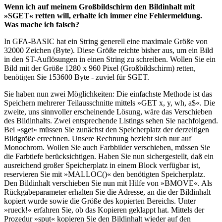
Wenn ich auf meinem Großbildschirm den Bildinhalt mit
»SGET« retten will, erhalte ich immer eine Fehlermeldung.
Was mache ich falsch?
In GFA-BASIC hat ein String generell eine maximale Größe von
32000 Zeichen (Byte). Diese Größe reichte bisher aus, um ein Bild
in den ST-Auflösungen in einen String zu schreiben. Wollen Sie ein
Bild mit der Größe 1280 x 960 Pixel (Großbildschirm) retten,
benötigen Sie 153600 Byte - zuviel für SGET.
Sie haben nun zwei Möglichkeiten: Die einfachste Methode ist das
Speichern mehrerer Teilausschnitte mittels »GET x, y, wh, a$«. Die
zweite, uns sinnvoller erscheinende Lösung, wäre das Verschieben
des Bildinhalts. Zwei entsprechende Listings sehen Sie nachfolgend.
Bei »sget« müssen Sie zunächst den Speicherplatz der derzeitigen
Bildgröße errechnen. Unsere Rechnung bezieht sich nur auf
Monochrom. Wollen Sie auch Farbbilder verschieben, müssen Sie
die Farbtiefe berücksichtigen. Haben Sie nun sichergestellt, daß ein
ausreichend großer Speicherplatz in einem Block verfügbar ist,
reservieren Sie mit »MALLOC()« den benötigten Speicherplatz.
Den Bildinhalt verschieben Sie nun mit Hilfe von »BMOVE«. Als
Rückgabeparameter erhalten Sie die Adresse, an die der Bildinhalt
kopiert wurde sowie die Größe des kopierten Bereichs. Unter
»rueck!« erfahren Sie, ob das Kopieren geklappt hat. Mittels der
Prozedur »sput« kopieren Sie den Bildinhalt wieder auf den