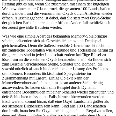
Rettung gibt es nur, wenn Sie zusammen mit einem der kugeligen
Weltbewohner, einer Glasmurmel, die gesamten 100 Landschaften
durchwandern und die vermummten Oxyds durch Anstoßen wieder
öffnen. Ausschlaggebend ist dabei, daß Sie stets zwei Oxyd-Steine
der gleichen Farbe hintereinander öffnen. Andernfalls schließt sich
der zuerst gewählte Baustein wieder.
Was wie eine simple Abart des bekannten Memory-Spielprinzips
scheint, präsentiert sich als Geschicklichkeits- und Denkspiel
gleichermaßen. Denn die äußerst sensible Glasmurmel ist nicht nur
um zahlreiche Todesfällen wie Abgründe und Todessteine herum zu
dirigieren, es sind in jeder Landschaft zudem knifflige Rätsel zu
lösen, um an die ersehnten Oxyds heranzukommen. So finden sich
zum Beispiel verschiebbare Steine, Schalter und Bomben, die
sowohl nützlich als auch hinderlich bei der Lösung des Problems
sein können. Besonders tückisch sind Spiegelsteine im
Zusammenhang mit Lasern. Einige Objekte kann der
Murmelbewohner aufnehmen, um sie an anderer Stelle richtig
anzuwenden. So lassen sich zum Beispiel durch Dynamit
entstandene Bodenmulden mit einer Schaufel wieder zuschütten und
tiefe Schluchten müssen mit Fallschirmen überwunden werden.
Erschwerend kommt hinzu, daß eine Oxyd-Landschaft größer als
der sichtbare Bildbereich sein kann. Sind alle 100 Landschaften
durchrollt, brauchen Sie Oxyd noch lange nicht ins Regal zu stellen,
denn auf Wunsch dürfen Sie alles noch einmal unter dem Druck