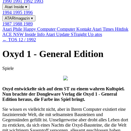
1990
1991
1992
1993
Atari Inside
▾
1994
1995
1996
ATARImagazin
▾
1987
1988
1989
Atari Phile
Happy Computer
Computer Kontakt
Atari Times
Hitdisk
ACE NSW Inside Info
Atari Update
STraight Up
atos
← TOS 12 / 1992
Oxyd 1 - General Edition
Spiele
Oxyd entwickelte sich auf dem ST zu einem wahren Kultspiel.
Nun brachte der Dongleware Verlag die Oxyd 1 - General
Edition heraus, die Farbe ins Spiel bringt.
Sie wissen es vielleicht nicht, aber in Ihrem Computer existiert eine
faszinierende Welt, die mit seltsamsten Bausteinen und
Gegenständen gefüllt ist. Unseligerweise aber droht alles Leben dort
zu ersticken, da sich eines Nachts die Oxyd-Bausteine, die die Welt
mit wichtigem Sauerstoff versorgen, allesamt geschlossen haben.