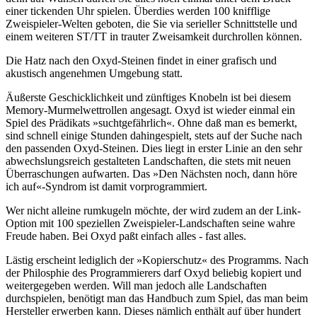
einer tickenden Uhr spielen. Überdies werden 100 knifflige
Zweispieler-Welten geboten, die Sie via serieller Schnittstelle und
einem weiteren ST/TT in trauter Zweisamkeit durchrollen können.
Die Hatz nach den Oxyd-Steinen findet in einer grafisch und
akustisch angenehmen Umgebung statt.
Äußerste Geschicklichkeit und zünftiges Knobeln ist bei diesem
Memory-Murmelwettrollen angesagt. Oxyd ist wieder einmal ein
Spiel des Prädikats »suchtgefährlich«. Ohne daß man es bemerkt,
sind schnell einige Stunden dahingespielt, stets auf der Suche nach
den passenden Oxyd-Steinen. Dies liegt in erster Linie an den sehr
abwechslungsreich gestalteten Landschaften, die stets mit neuen
Überraschungen aufwarten. Das »Den Nächsten noch, dann höre
ich auf«-Syndrom ist damit vorprogrammiert.
Wer nicht alleine rumkugeln möchte, der wird zudem an der Link-
Option mit 100 speziellen Zweispieler-Landschaften seine wahre
Freude haben. Bei Oxyd paßt einfach alles - fast alles.
Lästig erscheint lediglich der »Kopierschutz« des Programms. Nach
der Philosphie des Programmierers darf Oxyd beliebig kopiert und
weitergegeben werden. Will man jedoch alle Landschaften
durchspielen, benötigt man das Handbuch zum Spiel, das man beim
Hersteller erwerben kann. Dieses nämlich enthält auf über hundert