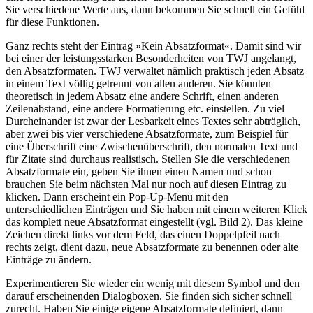
Sie verschiedene Werte aus, dann bekommen Sie schnell ein Gefühl
für diese Funktionen.
Ganz rechts steht der Eintrag »Kein Absatzformat«. Damit sind wir
bei einer der leistungsstarken Besonderheiten von TWJ angelangt,
den Absatzformaten. TWJ verwaltet nämlich praktisch jeden Absatz
in einem Text völlig getrennt von allen anderen. Sie könnten
theoretisch in jedem Absatz eine andere Schrift, einen anderen
Zeilenabstand, eine andere Formatierung etc. einstellen. Zu viel
Durcheinander ist zwar der Lesbarkeit eines Textes sehr abträglich,
aber zwei bis vier verschiedene Absatzformate, zum Beispiel für
eine Überschrift eine Zwischenüberschrift, den normalen Text und
für Zitate sind durchaus realistisch. Stellen Sie die verschiedenen
Absatzformate ein, geben Sie ihnen einen Namen und schon
brauchen Sie beim nächsten Mal nur noch auf diesen Eintrag zu
klicken. Dann erscheint ein Pop-Up-Menü mit den
unterschiedlichen Einträgen und Sie haben mit einem weiteren Klick
das komplett neue Absatzformat eingestellt (vgl. Bild 2). Das kleine
Zeichen direkt links vor dem Feld, das einen Doppelpfeil nach
rechts zeigt, dient dazu, neue Absatzformate zu benennen oder alte
Einträge zu ändern.
Experimentieren Sie wieder ein wenig mit diesem Symbol und den
darauf erscheinenden Dialogboxen. Sie finden sich sicher schnell
zurecht. Haben Sie einige eigene Absatzformate definiert, dann