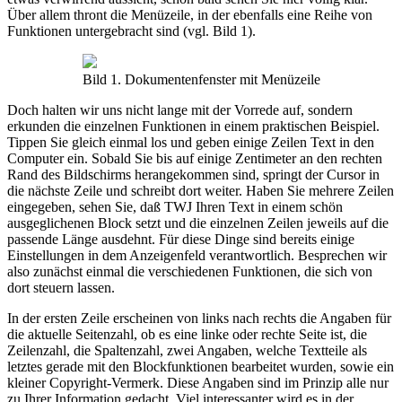
Über allem thront die Menüzeile, in der ebenfalls eine Reihe von
Funktionen untergebracht sind (vgl. Bild 1).
Bild 1. Dokumentenfenster mit Menüzeile
Doch halten wir uns nicht lange mit der Vorrede auf, sondern
erkunden die einzelnen Funktionen in einem praktischen Beispiel.
Tippen Sie gleich einmal los und geben einige Zeilen Text in den
Computer ein. Sobald Sie bis auf einige Zentimeter an den rechten
Rand des Bildschirms herangekommen sind, springt der Cursor in
die nächste Zeile und schreibt dort weiter. Haben Sie mehrere Zeilen
eingegeben, sehen Sie, daß TWJ Ihren Text in einem schön
ausgeglichenen Block setzt und die einzelnen Zeilen jeweils auf die
passende Länge ausdehnt. Für diese Dinge sind bereits einige
Einstellungen in dem Anzeigenfeld verantwortlich. Besprechen wir
also zunächst einmal die verschiedenen Funktionen, die sich von
dort steuern lassen.
In der ersten Zeile erscheinen von links nach rechts die Angaben für
die aktuelle Seitenzahl, ob es eine linke oder rechte Seite ist, die
Zeilenzahl, die Spaltenzahl, zwei Angaben, welche Textteile als
letztes gerade mit den Blockfunktionen bearbeitet wurden, sowie ein
kleiner Copyright-Vermerk. Diese Angaben sind im Prinzip alle nur
zu Ihrer Information gedacht. Viel interessanter wird es in der