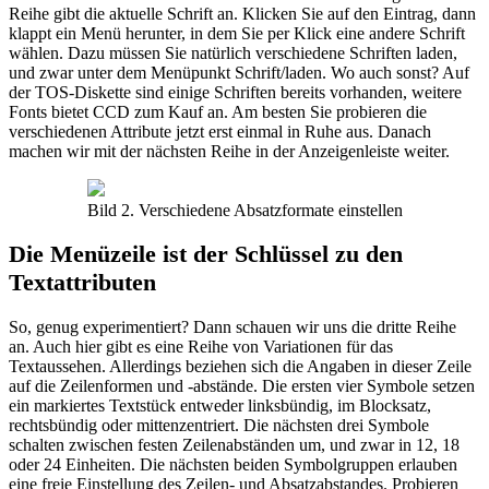
Reihe gibt die aktuelle Schrift an. Klicken Sie auf den Eintrag, dann
klappt ein Menü herunter, in dem Sie per Klick eine andere Schrift
wählen. Dazu müssen Sie natürlich verschiedene Schriften laden,
und zwar unter dem Menüpunkt Schrift/laden. Wo auch sonst? Auf
der TOS-Diskette sind einige Schriften bereits vorhanden, weitere
Fonts bietet CCD zum Kauf an. Am besten Sie probieren die
verschiedenen Attribute jetzt erst einmal in Ruhe aus. Danach
machen wir mit der nächsten Reihe in der Anzeigenleiste weiter.
Bild 2. Verschiedene Absatzformate einstellen
Die Menüzeile ist der Schlüssel zu den
Textattributen
So, genug experimentiert? Dann schauen wir uns die dritte Reihe
an. Auch hier gibt es eine Reihe von Variationen für das
Textaussehen. Allerdings beziehen sich die Angaben in dieser Zeile
auf die Zeilenformen und -abstände. Die ersten vier Symbole setzen
ein markiertes Textstück entweder linksbündig, im Blocksatz,
rechtsbündig oder mittenzentriert. Die nächsten drei Symbole
schalten zwischen festen Zeilenabständen um, und zwar in 12, 18
oder 24 Einheiten. Die nächsten beiden Symbolgruppen erlauben
eine freie Einstellung des Zeilen- und Absatzabstandes. Probieren