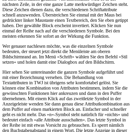
nächsten Zeile, in der eine ganze Latte merkwürdiger Zeichen steht.
Diese Zeichen dienen dazu, die verschiedenen Schriftattribute
schnell anzuwenden. Überstreichen Sie einmal mit der Maus bei
gedrückter linker Maustaste einen Textbereich, den Sie eben getippt
haben. Der gewählte Block erscheint invertiert. Klicken Sie nun
einmal der Reihe nach auf die verschiedenen Symbole. Bei den
meisten erkennen Sie sofort an der Wirkung die Funktion.
Wer genauer nachlesen möchte, was die einzelnen Symbole
bedeuten, der steuert jetzt direkt die Menüleiste am oberen
Bildschirmrand an. Im Menü »Schrift« wählen Sie den Befehl »Stil
setzen« und holen damit eine Dialogbox auf den Bildschirm.
Hier sehen Sie untereinander die ganzen Symbole aufgeführt und
mit einer Bezeichnung versehen. Die Behandlung von
Textattributen in TWJ ist übrigens sehr komfortabel gelöst. Sie
können eine Kombination von Attributen bestimmen, indem Sie die
gewünschten Funktionen hier ankreuzen und dann in den Puffer
übernehmen. Mit einem Klick auf das zweitletzte Symbol in der
Anzeigeleiste wenden Sie dann genau diese Attributkombination aus
dem Puffer auf einen markierten Block an. Einfacher und schneller
geht es nicht mehr. Das »n«-Symbol steht natürlich für »nichts« und
bedeutet einfach »alle Attribute ausschalten«. Das letzte Symbol in
der Reihe ist mit etwas Vorsicht zu gebrauchen. Es sperrt nämlich
den Buchstabenabstand in einem Wort. Die letzte Anzeige in dieser