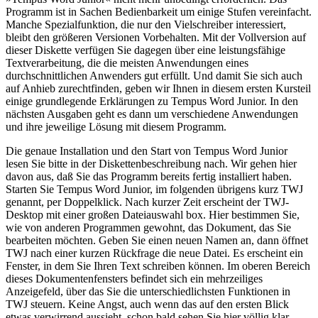
Programm ist in Sachen Bedienbarkeit um einige Stufen vereinfacht.
Manche Spezialfunktion, die nur den Vielschreiber interessiert,
bleibt den größeren Versionen Vorbehalten. Mit der Vollversion auf
dieser Diskette verfügen Sie dagegen über eine leistungsfähige
Textverarbeitung, die die meisten Anwendungen eines
durchschnittlichen Anwenders gut erfüllt. Und damit Sie sich auch
auf Anhieb zurechtfinden, geben wir Ihnen in diesem ersten Kursteil
einige grundlegende Erklärungen zu Tempus Word Junior. In den
nächsten Ausgaben geht es dann um verschiedene Anwendungen
und ihre jeweilige Lösung mit diesem Programm.
Die genaue Installation und den Start von Tempus Word Junior
lesen Sie bitte in der Diskettenbeschreibung nach. Wir gehen hier
davon aus, daß Sie das Programm bereits fertig installiert haben.
Starten Sie Tempus Word Junior, im folgenden übrigens kurz TWJ
genannt, per Doppelklick. Nach kurzer Zeit erscheint der TWJ-
Desktop mit einer großen Dateiauswahl box. Hier bestimmen Sie,
wie von anderen Programmen gewohnt, das Dokument, das Sie
bearbeiten möchten. Geben Sie einen neuen Namen an, dann öffnet
TWJ nach einer kurzen Rückfrage die neue Datei. Es erscheint ein
Fenster, in dem Sie Ihren Text schreiben können. Im oberen Bereich
dieses Dokumentenfensters befindet sich ein mehrzeiliges
Anzeigefeld, über das Sie die unterschiedlichsten Funktionen in
TWJ steuern. Keine Angst, auch wenn das auf den ersten Blick
etwas verwirrend aussieht, schon bald sehen Sie hier völlig klar.