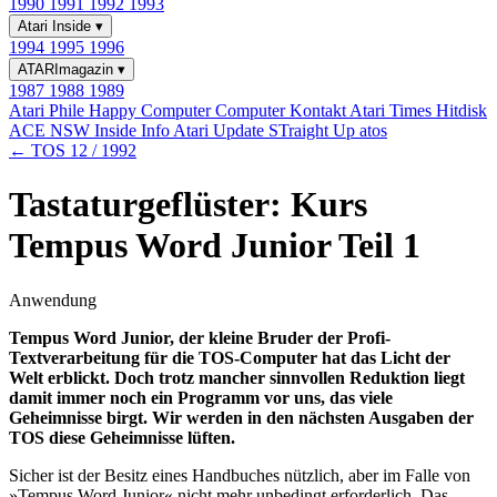
1990
1991
1992
1993
Atari Inside
▾
1994
1995
1996
ATARImagazin
▾
1987
1988
1989
Atari Phile
Happy Computer
Computer Kontakt
Atari Times
Hitdisk
ACE NSW Inside Info
Atari Update
STraight Up
atos
← TOS 12 / 1992
Tastaturgeflüster: Kurs
Tempus Word Junior Teil 1
Anwendung
Tempus Word Junior, der kleine Bruder der Profi-
Textverarbeitung für die TOS-Computer hat das Licht der
Welt erblickt. Doch trotz mancher sinnvollen Reduktion liegt
damit immer noch ein Programm vor uns, das viele
Geheimnisse birgt. Wir werden in den nächsten Ausgaben der
TOS diese Geheimnisse lüften.
Sicher ist der Besitz eines Handbuches nützlich, aber im Falle von
»Tempus Word Junior« nicht mehr unbedingt erforderlich. Das