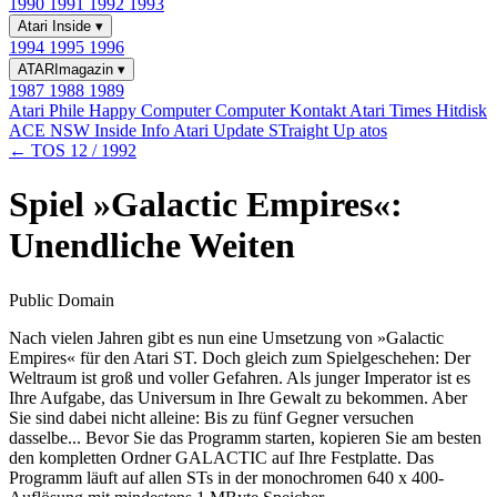
1990
1991
1992
1993
Atari Inside
▾
1994
1995
1996
ATARImagazin
▾
1987
1988
1989
Atari Phile
Happy Computer
Computer Kontakt
Atari Times
Hitdisk
ACE NSW Inside Info
Atari Update
STraight Up
atos
← TOS 12 / 1992
Spiel »Galactic Empires«:
Unendliche Weiten
Public Domain
Nach vielen Jahren gibt es nun eine Umsetzung von »Galactic
Empires« für den Atari ST. Doch gleich zum Spielgeschehen: Der
Weltraum ist groß und voller Gefahren. Als junger Imperator ist es
Ihre Aufgabe, das Universum in Ihre Gewalt zu bekommen. Aber
Sie sind dabei nicht alleine: Bis zu fünf Gegner versuchen
dasselbe... Bevor Sie das Programm starten, kopieren Sie am besten
den kompletten Ordner GALACTIC auf Ihre Festplatte. Das
Programm läuft auf allen STs in der monochromen 640 x 400-