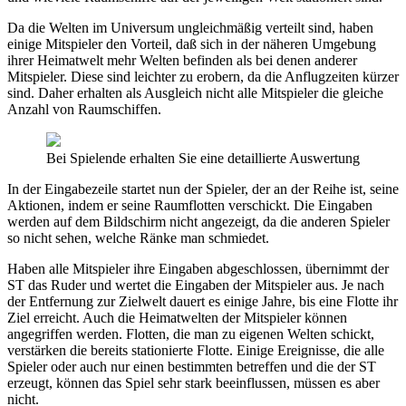
Da die Welten im Universum ungleichmäßig verteilt sind, haben
einige Mitspieler den Vorteil, daß sich in der näheren Umgebung
ihrer Heimatwelt mehr Welten befinden als bei denen anderer
Mitspieler. Diese sind leichter zu erobern, da die Anflugzeiten kürzer
sind. Daher erhalten als Ausgleich nicht alle Mitspieler die gleiche
Anzahl von Raumschiffen.
Bei Spielende erhalten Sie eine detaillierte Auswertung
In der Eingabezeile startet nun der Spieler, der an der Reihe ist, seine
Aktionen, indem er seine Raumflotten verschickt. Die Eingaben
werden auf dem Bildschirm nicht angezeigt, da die anderen Spieler
so nicht sehen, welche Ränke man schmiedet.
Haben alle Mitspieler ihre Eingaben abgeschlossen, übernimmt der
ST das Ruder und wertet die Eingaben der Mitspieler aus. Je nach
der Entfernung zur Zielwelt dauert es einige Jahre, bis eine Flotte ihr
Ziel erreicht. Auch die Heimatwelten der Mitspieler können
angegriffen werden. Flotten, die man zu eigenen Welten schickt,
verstärken die bereits stationierte Flotte. Einige Ereignisse, die alle
Spieler oder auch nur einen bestimmten betreffen und die der ST
erzeugt, können das Spiel sehr stark beeinflussen, müssen es aber
nicht.