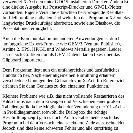
verwendet X-Act den unter GDOS installierten Drucker. Zudem ist
eine direkte Ausgabe für Postscript-Drucker und GP/GL-Plotter
vorhanden. Eigene Versuche erbrachten hervorragende Resultate.
Im Lieferumfang enthalten sind weiterhin das Programm X-Out, das
langwierige Druckaufträge abarbeitet, sowie eine Diashow, die
Präsentationen ermöglicht.
Auch die Kommunikation mit anderen Anwendungen ist durch
umfangreiche Export-Formate wie GEM/3 (Ventura Publisher),
Artline 2, EPS, HP/GL und Windows Metafile gegeben. Leider
lassen sich Grafiken nur als GEM-Dateien laden bzw. über das
Clipboard importieren.
Dem Programm liegt nun ein umfangreiches und ausführliches
Handbuch bei. Nach einer allgemeinen Einführung erläutern
verschiedene Übungen den Gebrauch von X-Act. Im Referenzteil
erfahren Sie dann Genaues zu den einzelnen Funktionen.
Kleinere Probleme wie z.B. das nicht vollstände Restaurieren des
Bildschirms nach dem Erzeugen und Verschieben einer großen
Tabellengrafik, keine Möglichkeit der Veränderung der Y1 -Achse
in Profildiagrammen (obwohl die Dialogbox die richtige
Beschriftung zeigt) gab es noch. Auch verabschiedete sich das
Programm bei dem Versuch, eine selektierte Zeile auszuschneiden.
Jedoch sind dies keine schweren Fehler und alle kurzfristig zu