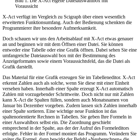
Bild 1. Die X-Act eigene Dateiauswahlbox mit
Voraussicht
X-Act verfügt im Vergleich zu Scigraph über einen wesentlich
erweiterten Funktionsumfang. Auch der Bedienung schenkten die
Programmierer ihre besondere Aufmerksamkeit.
Doch schauen wir uns den Arbeitsablauf mit X-Act etwas genauer
an und beginnen wir mit dem Öffnen einer Datei. Sie können
entweder eine Tabelle oder eine Grafik öffnen. Dabei sehen Sie eine
umfangreiche Dateiauswahl box mit der Bestimmung des
Anzeigeformates sowie einem Voraussichtsfeld, das die Datei als
Grafik darstellt.
Das Material für eine Grafik erzeugen Sie im Tabelleneditor. X-Act
erkennt Zahlen auch als solche, wenn Sie diese mit einer Einheit
versehen haben. Innerhalb einer Spalte erzeugt X-Act automatisch
Zahlen mit vorzugebender Schrittweite. Doch nicht nur mit Zahlen
kann X-Act die Spalten füllen, sondern auch Monatsnamen von
Januar bis Dezember vorgeben. Zudem lassen sich Zahlen innerhalb
einer Spalte sortieren. Eine wichtige neue Funktion ist das
spaltenorientierte Rechnen in Tabellen. Sie geben Ihre Formeln in
einer Auswahlbox selbst ein. Die Zuordnung geschieht
entsprechend in der Spalte, aus der der Aufruf des Formeleditors
erfolgte. Fehler in der Formel moniert das Programm. Verändern Sie
später die Formel, dann bewirkt der Befehl »Neuberechnen« die