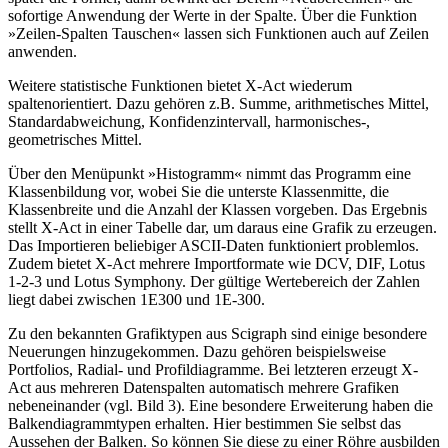
sofortige Anwendung der Werte in der Spalte. Über die Funktion
»Zeilen-Spalten Tauschen« lassen sich Funktionen auch auf Zeilen
anwenden.
Weitere statistische Funktionen bietet X-Act wiederum
spaltenorientiert. Dazu gehören z.B. Summe, arithmetisches Mittel,
Standardabweichung, Konfidenzintervall, harmonisches-,
geometrisches Mittel.
Über den Menüpunkt »Histogramm« nimmt das Programm eine
Klassenbildung vor, wobei Sie die unterste Klassenmitte, die
Klassenbreite und die Anzahl der Klassen vorgeben. Das Ergebnis
stellt X-Act in einer Tabelle dar, um daraus eine Grafik zu erzeugen.
Das Importieren beliebiger ASCII-Daten funktioniert problemlos.
Zudem bietet X-Act mehrere Importformate wie DCV, DIF, Lotus
1-2-3 und Lotus Symphony. Der gültige Wertebereich der Zahlen
liegt dabei zwischen 1E300 und 1E-300.
Zu den bekannten Grafiktypen aus Scigraph sind einige besondere
Neuerungen hinzugekommen. Dazu gehören beispielsweise
Portfolios, Radial- und Profildiagramme. Bei letzteren erzeugt X-
Act aus mehreren Datenspalten automatisch mehrere Grafiken
nebeneinander (vgl. Bild 3). Eine besondere Erweiterung haben die
Balkendiagrammtypen erhalten. Hier bestimmen Sie selbst das
Aussehen der Balken. So können Sie diese zu einer Röhre ausbilden