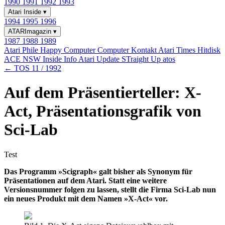
1990
1991
1992
1993
Atari Inside
▾
1994
1995
1996
ATARImagazin
▾
1987
1988
1989
Atari Phile
Happy Computer
Computer Kontakt
Atari Times
Hitdisk
ACE NSW Inside Info
Atari Update
STraight Up
atos
← TOS 11 / 1992
Auf dem Präsentierteller: X-
Act, Präsentationsgrafik von
Sci-Lab
Test
Das Programm »Scigraph« galt bisher als Synonym für
Präsentationen auf dem Atari. Statt eine weitere
Versionsnummer folgen zu lassen, stellt die Firma Sci-Lab nun
ein neues Produkt mit dem Namen »X-Act« vor.